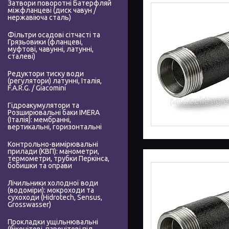
Затвори поворотні Батерфляй
міжфланцеві (диск чавун /
нержавіюча сталь)
Фільтри осадові сітчасті та
Грязьовики (фланцеві,
муфтові, чавунні, латунні,
сталеві)
Редуктори тиску води
(регулятори) латунні, Італія,
F.A.R.G. / Giacomini
Гідроакумулятори та
Розширювальні баки IMERA
(Італія): мембранні,
вертикальні, горизонтальні
Контрольно-вимірювальні
прилади (КВП): манометри,
термометри, трубки Перкінса,
бобишки та оправи
Лічильники холодної води
(водоміри): мокроходи та
сухоходи (Hidrotech, Sensus,
Grosswasser)
Прокладки ущільнювальні