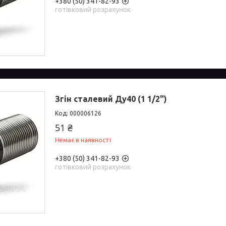
+380 (50) 341-82-93
готівковий розрахунок
Згін сталевий Ду40 (1 1/2")
000006126
51 ₴
Немає в наявності
+380 (50) 341-82-93
готівковий розрахунок