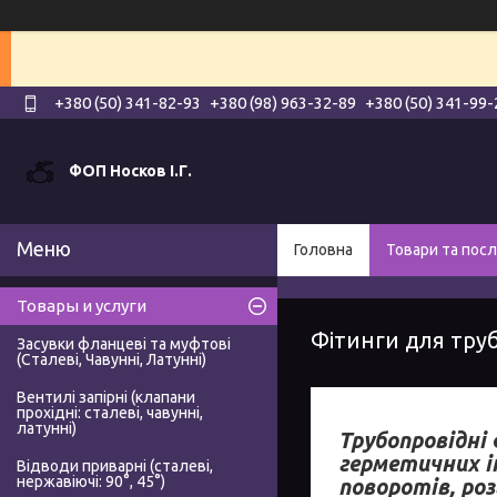
+380 (50) 341-82-93
+380 (98) 963-32-89
+380 (50) 341-99-
ФОП Носков І.Г.
Головна
Товари та посл
Товары и услуги
Фітинги для труб
Засувки фланцеві та муфтові
(Сталеві, Чавунні, Латунні)
Вентилі запірні (клапани
прохідні: сталеві, чавунні,
латунні)
Трубопровідні
герметичних і
Відводи приварні (сталеві,
нержавіючі: 90°, 45°)
поворотів, ро