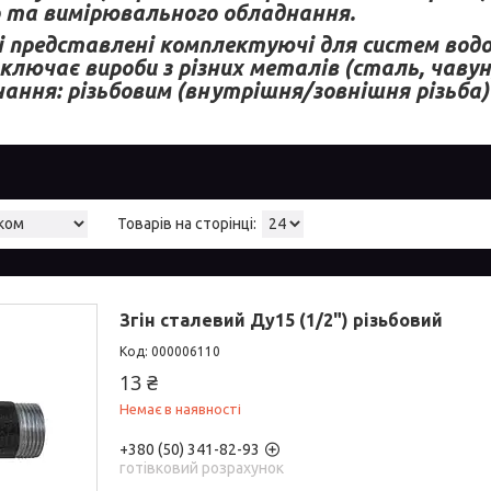
 та вимірювального обладнання.
лі представлені комплектуючі для систем вод
лючає вироби з різних металів (сталь, чавун
ання: різьбовим (внутрішня/зовнішня різьба)
Згін сталевий Ду15 (1/2") різьбовий
000006110
13 ₴
Немає в наявності
+380 (50) 341-82-93
готівковий розрахунок