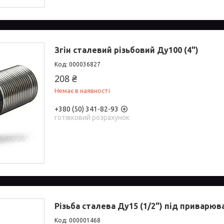
Згін сталевий різьбовий Ду100 (4")
000036827
208 ₴
Немає в наявності
+380 (50) 341-82-93
готівковий розрахунок
Різьба сталева Ду15 (1/2") під приварюв
000001468