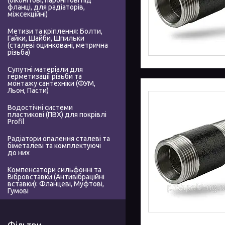
(біконітові, паронітові під
фланці, для радіаторів,
міжсекційні)
Метизи та кріплення: Болти,
Гайки, Шайби, Шпильки
(сталеві оцинковані, метрична
різьба)
Супутні матеріали для
герметизації різьби та
монтажу сантехніки (ФУМ,
Льон, Пасти)
Водостічні системи
пластикові (ПВХ) для покрівлі
Profil
Радіатори опалення сталеві та
біметалеві та комплектуючі
до них
Компенсатори сильфонні та
Вібровставки (Антивібраційні
вставки): Фланцеві, Муфтові,
Гумові