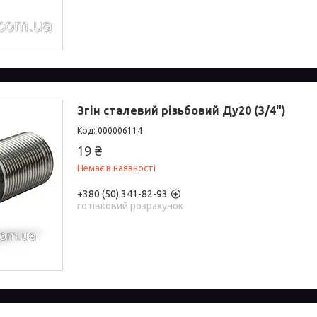
Згін сталевий різьбовий Ду20 (3/4")
000006114
19 ₴
Немає в наявності
+380 (50) 341-82-93
готівковий розрахунок