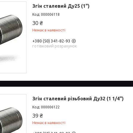
Згін сталевий Ду25 (1")
000006118
30 ₴
Немає в наявності
+380 (50) 341-82-93
готівковий розрахунок
Згін сталевий різьбовий Ду32 (1 1/4")
000006122
39 ₴
Немає в наявності