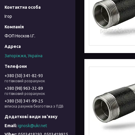
Ігор
ФОП Носков І.Г.
Запоріжжя, Україна
+380 (50) 341-82-93
готівковий розрахунок
+380 (98) 963-32-89
готівковий розрахунок
+380 (50) 341-99-25
віписка рахунків безготівка з ПДВ
ignosk@ukr.net
0503418293, 0503419925