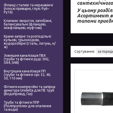
сантехнічного
Фланці сталеві та нержавіючі
(плоскі приварні, глухі: Ру6–
У цьому розді
Ру16)
Асортимент вк
типами приєдн
Клапани: зворотні, запобіжні,
балансувальні (фланцеві,
міжфланцеві, муфтові)
Крани запірні та розподільчі:
кульові, трьохходові,
водорозбірні (сталь, латунь, н/
ж)
Зовнішня каналізація ПВХ
(труби та фітинги руді: SN2,
SN4, SN8)
Внутрішня каналізація ПП
(труби та фітинги сірі: 32, 40,
50, 110 мм)
Фітинги компресійні та запірна
арматура Unidelta для ПЕ труб
(Водопровід, Газ)
Труби та фітинги ППР
(Поліпропілен для опалення
та води)