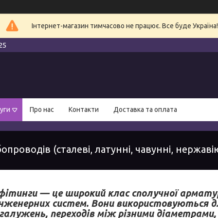
Інтернет-магазин тимчасово не працює. Все буде Україна!
25
уги
Про нас
Контакти
Доставка та оплата
опроводів (сталеві, латунні, чавунні, нержаві
 фітинги — це широкий клас сполучної арматур
нженерних систем. Вони використовуються для
згалужень, переходів між різними діаметрами