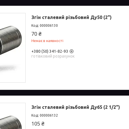
Згін сталевий різьбовий Ду50 (2")
000006130
70 ₴
Немає в наявності
+380 (50) 341-82-93
готівковий розрахунок
Згін сталевий різьбовий Ду65 (2 1/2")
000006132
105 ₴