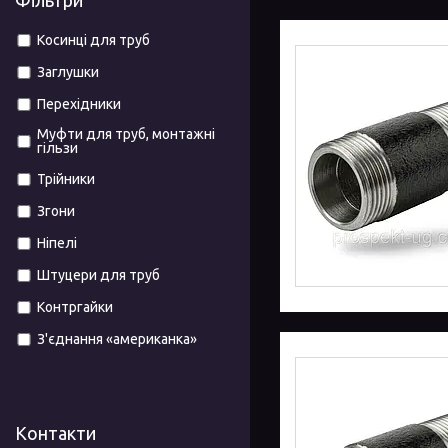
Фільтри
Косинці для труб
Заглушки
Перехідники
Муфти для труб, монтажні
гільзи
Трійники
Згони
Ніпелі
Штуцери для труб
Контргайки
З'єднання «американка»
Контакти