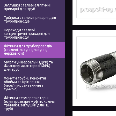
Заглушки сталеві еліптичні
приварні для труб
Трійники сталеві приварні для
трубопроводів
Переходи сталеві
концентричні приварні для
трубопроводу
Фітинги для трубопроводів
(сталеві, латунні, чавунні,
нержавіючі)
Муфти універсальні (ДРК) та
Фланцеві адаптери (ПФРК)
для труб
Хомути трубні, Ремонтні
обойми та Кріплення
(черв'ячні, сантехнічні з
гумкою)
Фітинги терморезисторні
(електрозварні муфти, коліна,
трійники, заглушки для ПЕ
труб)