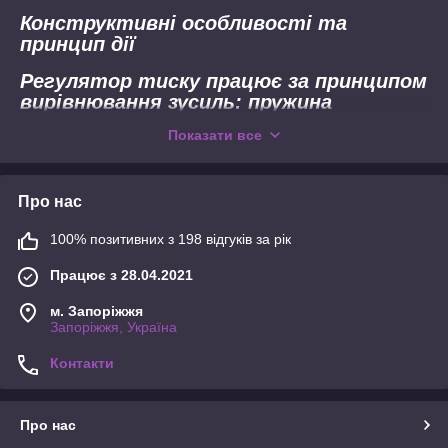
Конструктивні особливості та
принцип дії
Регулятор тиску працює за принципом
вирівнювання зусиль: пружина
протидіє тиску води на чутливий
Показати все
елемент (поршень або мембрану). При
підвищенні вхідного тиску прохідний
переріз клапана автоматично
Про нас
звужується, підтримуючи на виході
стабільно задане значення (зазвичай
100% позитивних з 198 відгуків за рік
заводське налаштування становить 3
бар).
Працює з 28.04.2021
Класифікація редукторів у групі:
м. Запоріжжя
Запоріжжя, Україна
Поршневі (механічні):
Просте та
надійне рішення. Регулюючим
Контакти
елементом є підпружинений
поршень. Вимагають
обов'язкового встановлення
Про нас