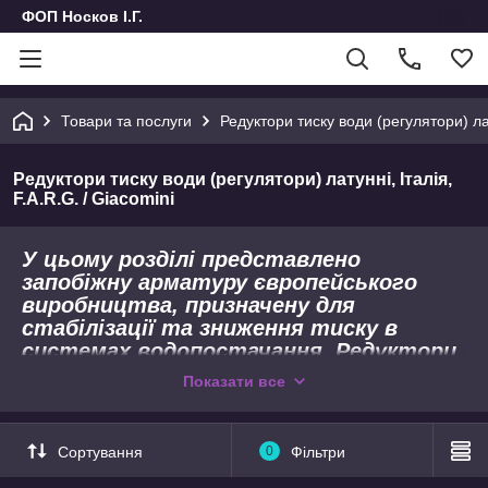
ФОП Носков І.Г.
Товари та послуги
Редуктори тиску води (регулятори) лат
Редуктори тиску води (регулятори) латунні, Італія,
F.A.R.G. / Giacomini
У цьому розділі представлено
запобіжну арматуру європейського
виробництва, призначену для
стабілізації та зниження тиску в
системах водопостачання. Редуктори
тиску захищають сантехнічні
Показати все
прилади, бойлери, пральні машини та
змішувачі від гідроударів та
критичного підвищення тиску у
Сортування
0
Фільтри
центральній магістралі.