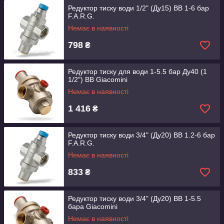
Продукція брендів F.A.R.G. та Giacomini
Редуктор тиску води 1/2" (Ду15) ВВ 1-6 бар
F.A.R.G.
(Італія) характеризується високою
точністю налаштування вихідного
Немає в наявності
тиску та стійкістю до корозії.
798
₴
Встановлення такого регулятора на
вході в квартиру або будинок гарантує
цілісність труб та запірної арматури.
Редуктор тиску для води 1-5.5 бар Ду40 (1
1/2") ВВ Giacomini
Немає в наявності
1 416
₴
Редуктор тиску води 3/4" (Ду20) ВВ 1.2-6 бар
F.A.R.G.
Немає в наявності
833
₴
Редуктор тиску води 3/4" (Ду20) ВВ 1-5.5
бара Giacomini
Немає в наявності