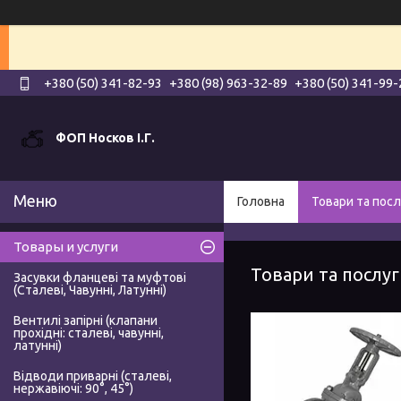
+380 (50) 341-82-93
+380 (98) 963-32-89
+380 (50) 341-99-
ФОП Носков І.Г.
Головна
Товари та посл
Товары и услуги
Товари та послу
Засувки фланцеві та муфтові
(Сталеві, Чавунні, Латунні)
Вентилі запірні (клапани
прохідні: сталеві, чавунні,
латунні)
Відводи приварні (сталеві,
нержавіючі: 90°, 45°)