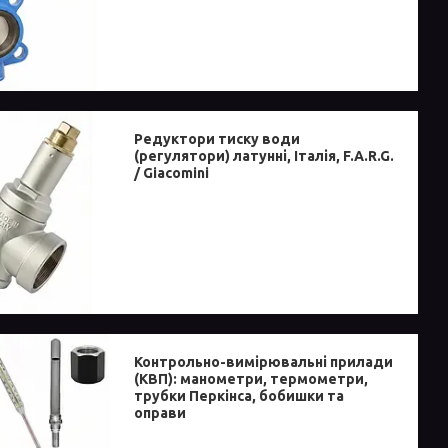
Редуктори тиску води
(регулятори) латунні, Італія, F.A.R.G.
/ Giacomini
Контрольно-вимірювальні прилади
(КВП): манометри, термометри,
трубки Перкінса, бобишки та
оправи