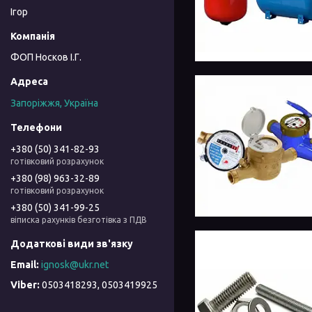
Ігор
ФОП Носков І.Г.
Запоріжжя, Україна
+380 (50) 341-82-93
готівковий розрахунок
+380 (98) 963-32-89
готівковий розрахунок
+380 (50) 341-99-25
віписка рахунків безготівка з ПДВ
ignosk@ukr.net
0503418293, 0503419925