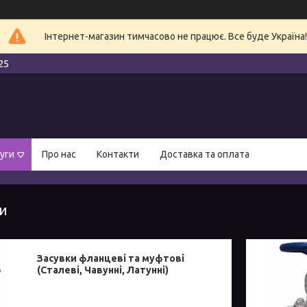
Інтернет-магазин тимчасово не працює. Все буде Україна!
25
уги
Про нас
Контакти
Доставка та оплата
ги
Засувки фланцеві та муфтові
(Сталеві, Чавунні, Латунні)