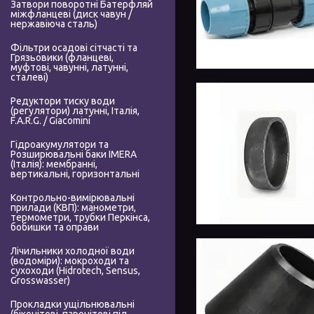
Затвори поворотні Батерфляй
міжфланцеві (диск чавун /
нержавіюча сталь)
Фільтри осадові сітчасті та
Грязьовики (фланцеві,
муфтові, чавунні, латунні,
сталеві)
Редуктори тиску води
(регулятори) латунні, Італія,
F.A.R.G. / Giacomini
Гідроакумулятори та
Розширювальні баки IMERA
(Італія): мембранні,
вертикальні, горизонтальні
Контрольно-вимірювальні
прилади (КВП): манометри,
термометри, трубки Перкінса,
бобишки та оправи
Лічильники холодної води
(водоміри): мокроходи та
сухоходи (Hidrotech, Sensus,
Grosswasser)
Прокладки ущільнювальні