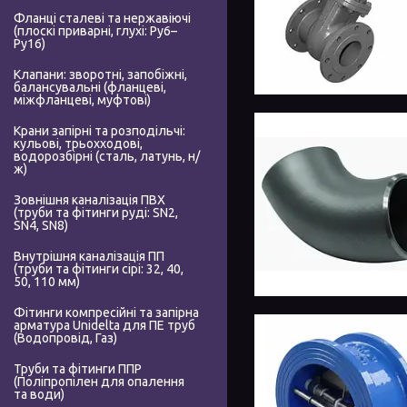
Фланці сталеві та нержавіючі
(плоскі приварні, глухі: Ру6–
Ру16)
Клапани: зворотні, запобіжні,
балансувальні (фланцеві,
міжфланцеві, муфтові)
Крани запірні та розподільчі:
кульові, трьохходові,
водорозбірні (сталь, латунь, н/
ж)
Зовнішня каналізація ПВХ
(труби та фітинги руді: SN2,
SN4, SN8)
Внутрішня каналізація ПП
(труби та фітинги сірі: 32, 40,
50, 110 мм)
Фітинги компресійні та запірна
арматура Unidelta для ПЕ труб
(Водопровід, Газ)
Труби та фітинги ППР
(Поліпропілен для опалення
та води)