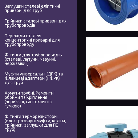
Заглушки сталеві еліптичні
приварні для труб
Трійники сталеві приварні для
трубопроводів
Переходи сталеві
концентричні приварні для
трубопроводу
Фітинги для трубопроводів
(сталеві, латунні, чавунні,
нержавіючі)
Муфти універсальні (ДРК) та
Фланцеві адаптери (ПФРК)
для труб
Хомути трубні, Ремонтні
обойми та Кріплення
(черв'ячні, сантехнічні з
гумкою)
Фітинги терморезисторні
(електрозварні муфти, коліна,
трійники, заглушки для ПЕ
труб)