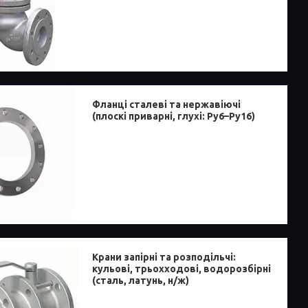
Фланці сталеві та нержавіючі
(плоскі приварні, глухі: Ру6–Ру16)
Крани запірні та розподільчі:
кульові, трьохходові, водорозбірні
(сталь, латунь, н/ж)