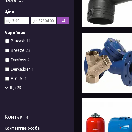
Фільтри
Ціна
Виробник
Blucast
11
Breeze
23
Danfoss
2
Derkaliber
1
E. C. A.
1
Ще 23
Контакти