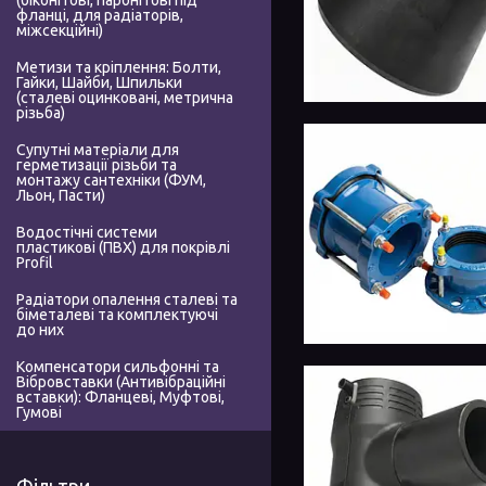
(біконітові, паронітові під
фланці, для радіаторів,
міжсекційні)
Метизи та кріплення: Болти,
Гайки, Шайби, Шпильки
(сталеві оцинковані, метрична
різьба)
Супутні матеріали для
герметизації різьби та
монтажу сантехніки (ФУМ,
Льон, Пасти)
Водостічні системи
пластикові (ПВХ) для покрівлі
Profil
Радіатори опалення сталеві та
біметалеві та комплектуючі
до них
Компенсатори сильфонні та
Вібровставки (Антивібраційні
вставки): Фланцеві, Муфтові,
Гумові