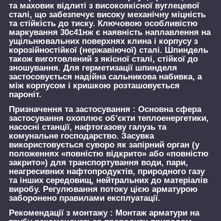
та маховик відлиті з високоякісної вуглецевої
сталі, що забезпечує високу механічну міцність
та стійкість до тиску. Ключовою особливістю
маркування 30с41нж є наявність наплавлення на
ущільнювальних поверхнях клина і корпусу з
корозійностійкої (нержавіючої) сталі. Шпиндель
також виготовлений з якісної сталі, стійкої до
зношування. Для герметизації шпинделя
застосовується надійна сальникова набивка, а
між корпусом і кришкою розташовується
пароніт.
Призначення та застосування :
Основна сфера
застосування охоплює об'єкти теплоенергетики,
насосні станції, нафтогазову галузь та
комунальне господарство. Засувка
використовується суворо як запірний орган (у
положеннях «повністю відкрито» або «повністю
закрито») для транспортування води, пари,
неагресивних нафтопродуктів, природного газу
та інших середовищ, нейтральних до матеріалів
виробу. Регулювання потоку цією арматурою
заборонено правилами експлуатації.
Рекомендації з монтажу :
Монтаж арматури на