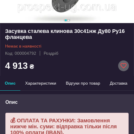
Засувка сталева клинова 30с41нж Ду80 Ру16
фланцева
Немає в наявності
Код: 000004792
Роздріб
4 913
₴
Опис
Характеристики
Відгуки про товар
Доставка
Опис
💰 ОПЛАТА ТА РАХУНКИ: Замовлення
нижче мін. суми: відправка тільки після
100% оплати (IBAN).