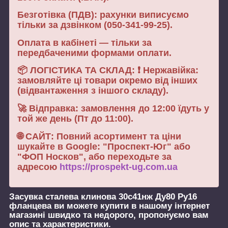
Безготівка (ПДВ): рахунки виписуємо
тільки за дзвінком (050-341-99-25).
Оплата в кабінеті — тільки за
передбаченими формами оплати.
📦 ЛОГІСТИКА ТА СКЛАД: ❗ Нержавійка:
замовляйте ці товари окремо від інших
(відвантаження з іншого складу).
🚀 Відправка: замовлення до 12:00 їдуть у
той же день (Пт до 11:00).
🌐 САЙТ: Повний асортимент та ціни
шукайте в Google: "Проспект-Юг" або
"ФОП Носков", або переходьте за
адресою
https://prospekt-ug.com.ua
Засувка сталева клинова 30с41нж Ду80 Ру16
фланцева
ви можете купити в нашому інтернет
магазині швидко та недорого, пропонуємо вам
опис та характеристики.