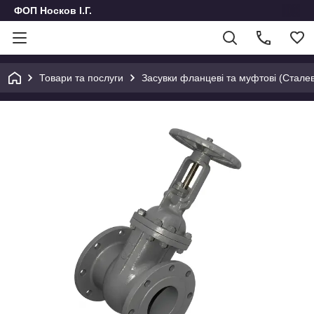
ФОП Носков І.Г.
Товари та послуги
Засувки фланцеві та муфтові (Сталеві