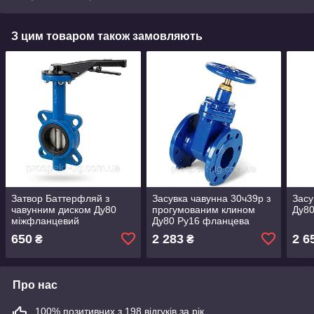
З цим товаром також замовляють
Затвор Баттерфляй з
Засувка чавунна 30ч39р з
Засу
чавунним диском Ду80
прогумованим клином
Ду8
міжфланцевий
Ду80 Ру16 фланцева
650
2 283
2 6
₴
₴
Про нас
100% позитивних з 198 відгуків за рік