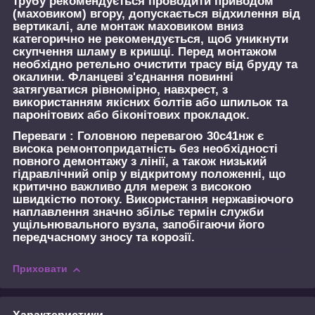
трубу рекомендується проводити приводом
(маховиком) вгору, допускається відхилення від
вертикалі, але монтаж маховиком вниз
категорично не рекомендується, щоб уникнути
скупчення шламу в кришці. Перед монтажом
необхідно ретельно очистити трасу від бруду та
окалини. Фланцеві з'єднання повинні
затягуватися рівномірно, навхрест, з
використанням якісних болтів або шпильок та
паронітових або біконітових прокладок.
Переваги :
Головною перевагою 30с41нж є
висока ремонтопридатність без необхідності
повного демонтажу з лінії, а також низький
гідравлічний опір у відкритому положенні, що
критично важливо для мереж з високою
швидкістю потоку. Використання нержавіючого
наплавлення значно збільє термін служби
ущільнювального вузла, запобігаючи його
передчасному зносу та корозії.
Приховати