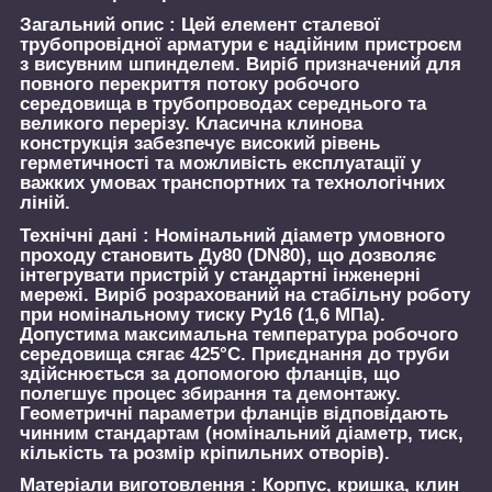
Загальний опис :
Цей елемент сталевої
трубопровідної арматури є надійним пристроєм
з висувним шпинделем. Виріб призначений для
повного перекриття потоку робочого
середовища в трубопроводах середнього та
великого перерізу. Класична клинова
конструкція забезпечує високий рівень
герметичності та можливість експлуатації у
важких умовах транспортних та технологічних
ліній.
Технічні дані :
Номінальний діаметр умовного
проходу становить Ду80 (DN80), що дозволяє
інтегрувати пристрій у стандартні інженерні
мережі. Виріб розрахований на стабільну роботу
при номінальному тиску Ру16 (1,6 МПа).
Допустима максимальна температура робочого
середовища сягає 425°C. Приєднання до труби
здійснюється за допомогою фланців, що
полегшує процес збирання та демонтажу.
Геометричні параметри фланців відповідають
чинним стандартам (номінальний діаметр, тиск,
кількість та розмір кріпильних отворів).
Матеріали виготовлення :
Корпус, кришка, клин