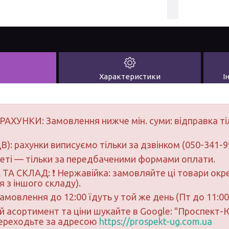
Характеристики
І
РАХУНКИ: Замовлення нижче мін. суми: відправка ті
В): рахунки виписуємо тільки за дзвінком (050-341-9
неті — тільки за передбаченими формами оплати.
ТА СКЛАД: ❗ Нержавійка: замовляйте ці товари окре
 з іншого складу).
замовлення до 12:00 їдуть у той же день (Пт до 11:00
ий асортимент та ціни шукайте в Google: "Проспект
переходьте за адресою
https://prospekt-ug.com.ua