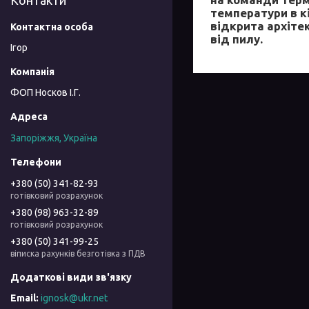
Контакти
температури в к
відкрита архіте
від пилу.
Ігор
ФОП Носков І.Г.
Запоріжжя, Україна
+380 (50) 341-82-93
готівковий розрахунок
+380 (98) 963-32-89
готівковий розрахунок
+380 (50) 341-99-25
віписка рахунків безготівка з ПДВ
ignosk@ukr.net