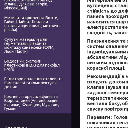
(біконітові, паронітові під
фланці, для радіаторів,
вуглецевої стал
міжсекційні)
стійкість до де
панель проходит
Метизи та кріплення: Болти,
наноситься шар 
Гайки, Шайби, Шпильки
(сталеві оцинковані, метрична
електростатично
різьба)
гладкість, захи
Супутні матеріали для
Призначення та 
герметизації різьби та
систем опалення
монтажу сантехніки (ФУМ,
індивідуальними
Льон, Пасти)
абсолютним лідер
Водостічні системи
низьким підвіко
пластикові (ПВХ) для покрівлі
корисної площі.
Profil
Рекомендації з 
Радіатори опалення сталеві та
входять до комп
біметалеві та комплектуючі
клапан (вузол н
до них
заданої темпера
Компенсатори сильфонні та
термостатичною 
Вібровставки (Антивібраційні
вентиля боку, о
вставки): Фланцеві, Муфтові,
спуску повітря п
Гумові
Переваги :
Голов
показниках тепл
на команди терм