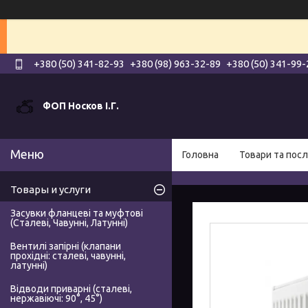
+380 (50) 341-82-93
+380 (98) 963-32-89
+380 (50) 341-99-
ФОП Носков І.Г.
Головна
Товари та посл
Товары и услуги
Засувки фланцеві та муфтові
(Сталеві, Чавунні, Латунні)
Вентилі запірні (клапани
прохідні: сталеві, чавунні,
латунні)
Відводи приварні (сталеві,
нержавіючі: 90°, 45°)