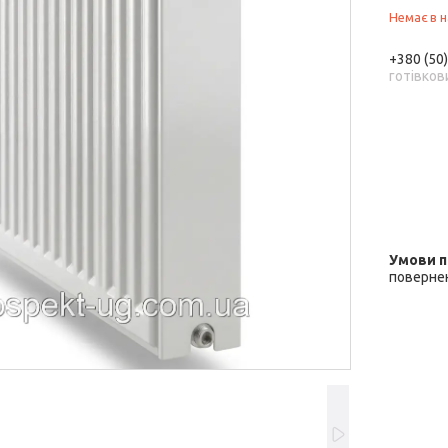
Немає в н
+380 (50
готівков
повернен