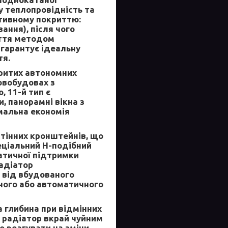
у теплопровідність та
ативному покриттю:
ання), після чого
иття методом
 гарантує ідеальну
тя.
ритих автономних
овобудовах з
 11-й тип є
, панорамні вікна з
мальна економія
тінних кронштейнів, що
еціальний Н-подібний
матичної підтримки
адіатор
о від вбудованого
ного або автоматичного
 глибина при відмінних
 радіатор вкрай чуйним
 реагувати на зміни