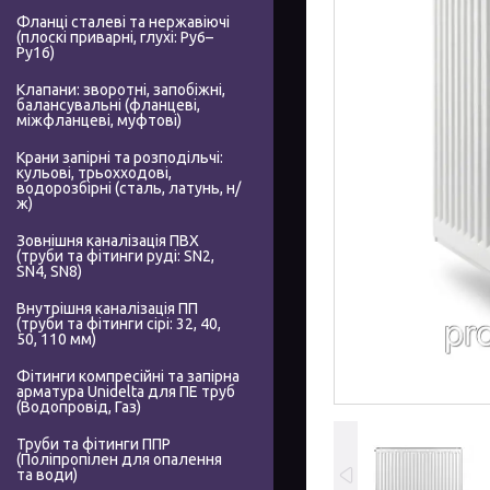
Фланці сталеві та нержавіючі
(плоскі приварні, глухі: Ру6–
Ру16)
Клапани: зворотні, запобіжні,
балансувальні (фланцеві,
міжфланцеві, муфтові)
Крани запірні та розподільчі:
кульові, трьохходові,
водорозбірні (сталь, латунь, н/
ж)
Зовнішня каналізація ПВХ
(труби та фітинги руді: SN2,
SN4, SN8)
Внутрішня каналізація ПП
(труби та фітинги сірі: 32, 40,
50, 110 мм)
Фітинги компресійні та запірна
арматура Unidelta для ПЕ труб
(Водопровід, Газ)
Труби та фітинги ППР
(Поліпропілен для опалення
та води)