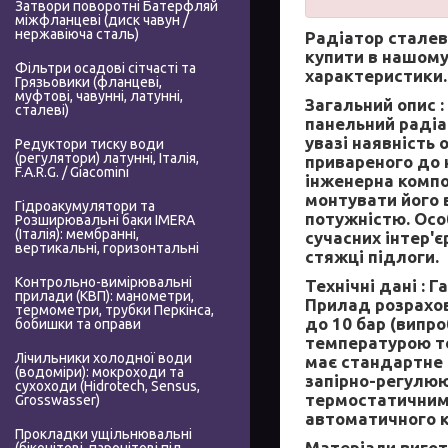
Затвори поворотні Батерфляй
міжфланцеві (диск чавун /
нержавіюча сталь)
Радіатор сталев
купити в нашому
Фільтри осадові сітчасті та
характеристики.
Грязьовики (фланцеві,
муфтові, чавунні, латунні,
Загальний опис :
сталеві)
панельний радіат
увазі наявність 
Редуктори тиску води
(регулятори) латунні, Італія,
привареного до 
F.A.R.G. / Giacomini
інженерна компо
монтувати його 
Гідроакумулятори та
потужністю. Осо
Розширювальні баки IMERA
(Італія): мембранні,
сучасних інтер'
вертикальні, горизонтальні
стяжці підлоги.
Контрольно-вимірювальні
Технічні дані :
Га
прилади (КВП): манометри,
Прилад розрахов
термометри, трубки Перкінса,
до 10 бар (випр
бобишки та оправи
температурою те
Лічильники холодної води
має стандартне р
(водоміри): мокроходи та
запірно-регулюю
сухоходи (Hidrotech, Sensus,
термостатичним
Grosswasser)
автоматичного 
Прокладки ущільнювальні
Матеріали вигот