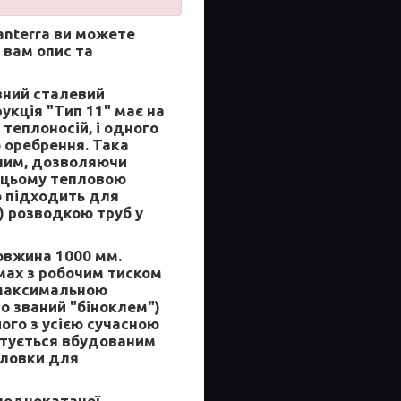
anterra
ви можете
 вам опис та
ний сталевий
укція "Тип 11" має на
 теплоносій, і одного
 оребрення. Така
тним, дозволяючи
и цьому тепловою
о підходить для
) розводкою труб у
овжина 1000 мм.
мах з робочим тиском
і максимальною
о званий "біноклем")
його з усією сучасною
ктується вбудованим
оловки для
олоднокатаної