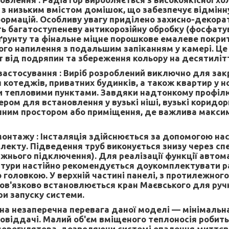
і з низьким вмістом домішок, що забезпечує відмінн
формацій. Особливу увагу приділено захисно-декор
ь багатоступеневу антикорозійну обробку (фосфатув
ґрунту та фінальне міцне порошкове емалеве покр
го напилення з подальшим запіканням у камері. Це
ст від подряпин та збереження кольору на десятиліт
застосування :
Виріб розроблений виключно для зак
 котеджів, приватних будинків, а також квартир у н
 тепловими пунктами. Завдяки надтонкому профілю,
ом для встановлення у вузькі ніші, вузькі коридори
нним простором або приміщення, де важлива макси
монтажу :
Інсталяція здійснюється за допомогою нас
лекту. Підведення труб виконується знизу через сп
ижнього підключення). Для реалізації функції авто
тури настійно рекомендується доукомплектувати р
головкою. У верхній частині панелі, з протилежног
бов'язково встановлюється кран Маєвського для руч
ри запуску системи.
на незаперечна перевага даної моделі — мінімальна
овіддачі. Малий об'єм вміщеного теплоносія робить
орегулятора, дозволяючи системі опалення миттєво