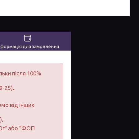
нформація для замовлення
льки після 100%
9-25).
мо від інших
).
-Юг" або "ФОП