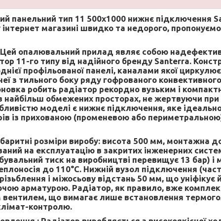
ий панельний тип 11 500х1000 нижнє підключення S
 інтернет магазині швидко та недорого, пропонуємо
Цей опалювальний прилад являє собою надефектив
ор 11-го типу від надійного бренду Santerra. Констр
однієї профільованої панелі, каналами якої циркулює
неї з тильного боку ряду гофрованого конвективного
новка робить радіатор рекордно вузьким і компак
в найбільш обмежених просторах, не жертвуючи пр
бливістю моделі є нижнє підключення, яке ідеальн
єрів із прихованою (променевою або периметральною
баритні розміри виробу: висота 500 мм, монтажна д
аний на експлуатацію в закритих інженерних систе
обувальний тиск на виробництві перевищує 13 бар) 
плоносія до 110°C. Нижній вузол підключення (част
ізьблення і міжосьову відстань 50 мм, що уніфікує 
чою арматурою. Радіатор, як правило, вже компле
 вентилем, що вимагає лише встановлення термог
клімат-контролю.
овлення :
Радіатор виробляється з високоякісної х