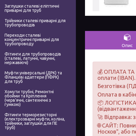
Заглушки сталеві еліптичні
приварні для труб
Трійники сталеві приварні для
трубопроводів
Переходи сталеві
концентричні приварні для
трубопроводу
Опис
Фітинги для трубопроводів
(сталеві, латунні, чавунні,
нержавіючі)
💰 ОПЛАТА ТА 
Муфти універсальні (ДРК) та
Фланцеві адаптери (ПФРК)
оплати (IBAN).
для труб
Безготівка (ПД
Хомути трубні, Ремонтні
Оплата в кабі
обойми та Кріплення
(черв'ячні, сантехнічні з
📦 ЛОГІСТИКА 
гумкою)
(відвантаження
Фітинги терморезисторні
🚀 Відправка: 
(електрозварні муфти, коліна,
трійники, заглушки для ПЕ
🌐 САЙТ: Повн
труб)
Носков", або 