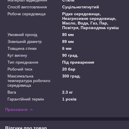
Спосіб виготовлення
Суцільнотягнутий
Робоче середовище
Рідке середовище,
Неагресивне середовище,
Масло, Вода, Газ, Пар,
Повітря, Пароводяна суміш
Умовний прохід
80 мм
Зовнішній діаметр
89 мм
Товщина стінки
6 мм
Кут вигину
90 град.
Тип приєднання
Під приварення
Робочий тиск
20 бар
Максимальна
300 град.
температура робочого
середовища
Вага
2.3 кг
Гарантійний термін
1 років
Приховати
Відгуки про товар