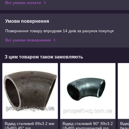
Всі умови оплати
Умови повернення
Повернення товару впродовж 14 днів за рахунок покупця
Всі умови повернення
З цим товаром також замовляють
Відвід сталевий 89х3.2 мм
Відвід сталевий 90° 89х3.2
Відв
(Ду80) 45° під
(Ду80) крутозагнутий під
безш