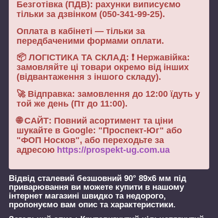
Безготівка (ПДВ): рахунки виписуємо
тільки за дзвінком (050-341-99-25).
Оплата в кабінеті — тільки за
передбаченими формами оплати.
📦 ЛОГІСТИКА ТА СКЛАД: ❗ Нержавійка:
замовляйте ці товари окремо від інших
(відвантаження з іншого складу).
🚀 Відправка: замовлення до 12:00 їдуть у
той же день (Пт до 11:00).
🌐 САЙТ: Повний асортимент та ціни
шукайте в Google: "Проспект-Юг" або
"ФОП Носков", або переходьте за
адресою
https://prospekt-ug.com.ua
Відвід сталевий безшовний 90° 89х6 мм під
приварювання
ви можете купити в нашому
інтернет магазині швидко та недорого,
пропонуємо вам опис та характеристики.