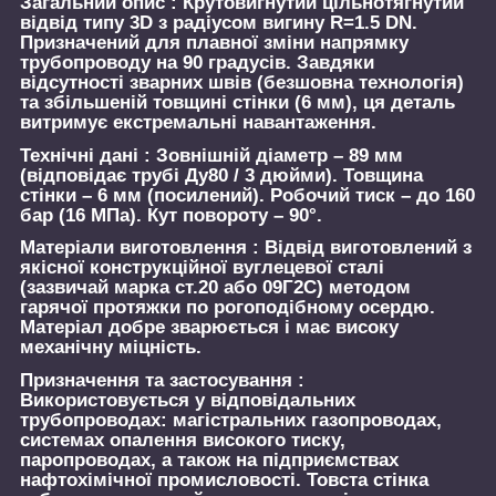
Загальний опис :
Крутовигнутий цільнотягнутий
відвід типу 3D з радіусом вигину R=1.5 DN.
Призначений для плавної зміни напрямку
трубопроводу на 90 градусів. Завдяки
відсутності зварних швів (безшовна технологія)
та збільшеній товщині стінки (6 мм), ця деталь
витримує екстремальні навантаження.
Технічні дані :
Зовнішній діаметр – 89 мм
(відповідає трубі Ду80 / 3 дюйми). Товщина
стінки – 6 мм (посилений). Робочий тиск – до 160
бар (16 МПа). Кут повороту – 90°.
Матеріали виготовлення :
Відвід виготовлений з
якісної конструкційної вуглецевої сталі
(зазвичай марка ст.20 або 09Г2С) методом
гарячої протяжки по рогоподібному осердю.
Матеріал добре зварюється і має високу
механічну міцність.
Призначення та застосування :
Використовується у відповідальних
трубопроводах: магістральних газопроводах,
системах опалення високого тиску,
паропроводах, а також на підприємствах
нафтохімічної промисловості. Товста стінка