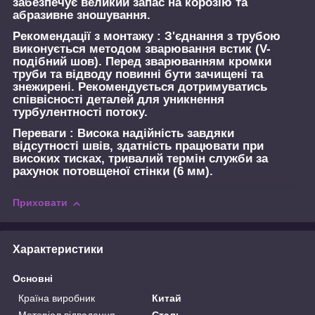
забезпечує великий запас на корозію та
абразивне зношування.
Рекомендації з монтажу :
З'єднання з трубою
виконується методом зварювання встик (V-
подібний шов). Перед зварюванням кромки
труби та відводу повинні бути зачищені та
знежирені. Рекомендується дотримуватись
співвісності деталей для уникнення
турбулентності потоку.
Переваги :
Висока надійність завдяки
відсутності швів, здатність працювати при
високих тисках, тривалий термін служби за
рахунок потовщеної стінки (6 мм).
Приховати
Характеристики
Основні
Країна виробник
Китай
Матеріал відведення
Сталь