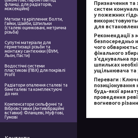
(біконітові, паронітові під
Призначення та 
фланці, для радіаторів,
систем комуналь
міжсекційні)
у пожежних гідр
Метизи та кріплення: Болти,
використовуютьс
Гайки, Шайби, Шпильки
для встановленн
(сталеві оцинковані, метрична
різьба)
Рекомендації з 
безпосередньо на
Супутні матеріали для
чого обварюєтьс
герметизації різьби та
монтажу сантехніки (ФУМ,
фінального збир
Льон, Пасти)
з'єднувальна про
шпильках необхі
Водостічні системи
ущільнювача та 
пластикові (ПВХ) для покрівлі
Profil
Переваги :
Ключов
позиціонування 
Радіатори опалення сталеві та
біметалеві та комплектуючі
будь-якої армат
до них
проведення реві
вогневого різанн
Компенсатори сильфонні та
Вібровставки (Антивібраційні
вставки): Фланцеві, Муфтові,
Гумові