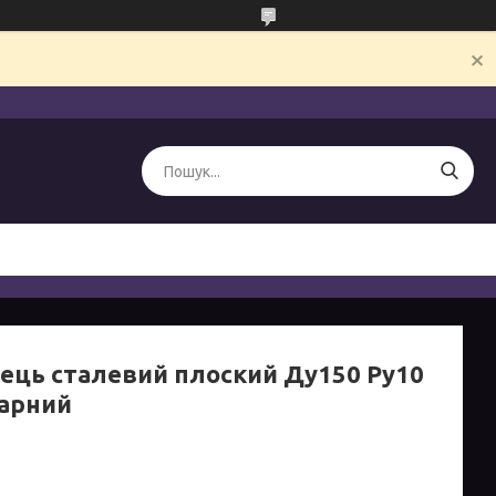
ець сталевий плоский Ду150 Ру10
арний