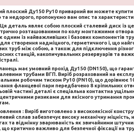
ий плоский Ду150 Ру10 приварний
ви можете купити 
 та недорого, пропонуємо вам опис та характеристи
Ця деталь являє собою плоский сталевий диск із ц
трично розташованими по колу монтажними отворам
 є одним із найважливіших і базових компонентів тр
 для створення надміцного, герметичного і, що найг
вих труб між собою, а також для підключення різно
осних станцій, накопичувальних резервуарів та важк
стралі.
анець має умовний прохід Ду150 (DN150), що гаранту
алевими трубами ВГП. Виріб розрахований на експл
нальним робочим тиском Ру10 (PN10), що дорівнює 
вання фланцевої пари передбачено 8 кріпильних отво
ьовій частині деталі є спеціальна контактна ущіль
нцентричними ризиками для якісного утримання про
там.
овлення :
Виріб виготовлено з високоякісної констру
левий сплав забезпечує високу механічну міцність, 
гах та відмінну зварюваність як звичайними штучни
 що критично важливо для безпечної фіксації на тр