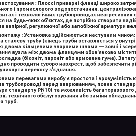
застосування :
Плоскі приварні фланці широко затре
ного і промислового водопостачання, централізова
антах і технологічних трубопроводах неагресивних
я на будь-яких об'єктах, де потрібно створити над
я запірної, регулюючої або запобіжної арматури ве
монтажу :
Установка здійснюється наступним чином:
 сталеву трубу (кінець труби вставляється у внутріш
я двома кільцевими зварними швами — зовні і зсере
ання вузла між двома фланцями обов'язково містит
кладка (біконіт, пароніт або армована гума). Затяг
дно проводити суворо навхрест, щоб забезпечити р
уникнути перекосу з'єднання.
ими перевагами виробу є простота і зрозумілість ко
на трубопроводі перед зварюванням, повна стандар
ури стандарту PN10) та можливість багаторазового
зії, технічного обслуговування або заміни обладнанн
я труб.