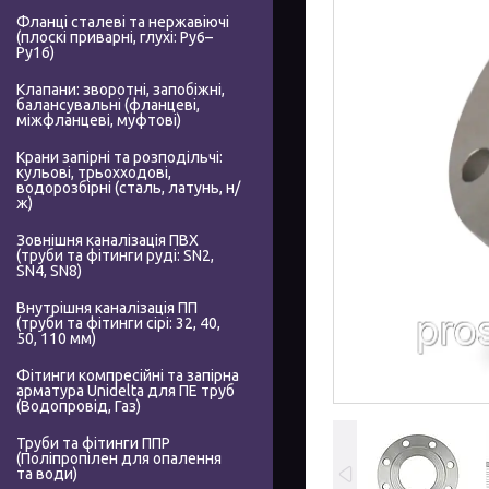
Фланці сталеві та нержавіючі
(плоскі приварні, глухі: Ру6–
Ру16)
Клапани: зворотні, запобіжні,
балансувальні (фланцеві,
міжфланцеві, муфтові)
Крани запірні та розподільчі:
кульові, трьохходові,
водорозбірні (сталь, латунь, н/
ж)
Зовнішня каналізація ПВХ
(труби та фітинги руді: SN2,
SN4, SN8)
Внутрішня каналізація ПП
(труби та фітинги сірі: 32, 40,
50, 110 мм)
Фітинги компресійні та запірна
арматура Unidelta для ПЕ труб
(Водопровід, Газ)
Труби та фітинги ППР
(Поліпропілен для опалення
та води)