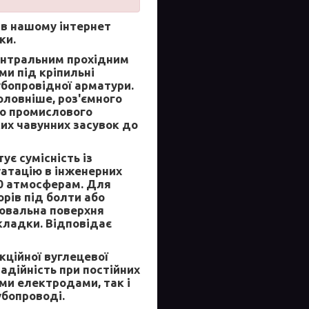
в нашому інтернет
ки.
ентральним прохідним
и під кріпильні
убопровідної арматури.
оловніше, роз'ємного
го промислового
их чавунних засувок до
є сумісність із
уатацію в інженерних
10 атмосферам. Для
рів під болти або
нювальна поверхня
кладки. Відповідає
кційної вуглецевої
надійність при постійних
ми електродами, так і
убопроводі.