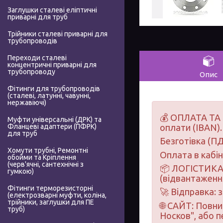
Заглушки сталеві еліптичні
приварні для труб
Трійники сталеві приварні для
трубопроводів
Переходи сталеві
концентричні приварні для
трубопроводу
Опис
Фітинги для трубопроводів
(сталеві, латунні, чавунні,
нержавіючі)
💰 ОПЛАТА ТА 
Муфти універсальні (ДРК) та
Фланцеві адаптери (ПФРК)
оплати (IBAN).
для труб
Безготівка (ПД
Хомути трубні, Ремонтні
Оплата в кабі
обойми та Кріплення
(черв'ячні, сантехнічні з
📦 ЛОГІСТИКА 
гумкою)
(відвантаження
Фітинги терморезисторні
🚀 Відправка: 
(електрозварні муфти, коліна,
трійники, заглушки для ПЕ
🌐 САЙТ: Повн
труб)
Носков", або 