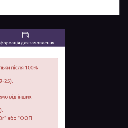
нформація для замовлення
льки після 100%
9-25).
мо від інших
).
-Юг" або "ФОП