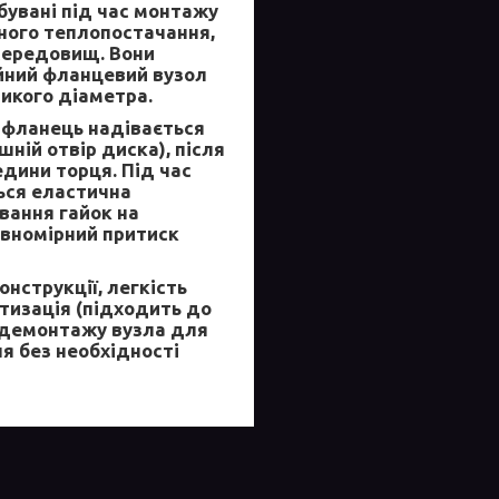
бувані під час монтажу
ного теплопостачання,
 середовищ. Вони
ійний фланцевий вузол
ликого діаметра.
 фланець надівається
ній отвір диска), після
дини торця. Під час
ься еластична
ування гайок на
івномірний притиск
нструкції, легкість
тизація (підходить до
 демонтажу вузла для
я без необхідності