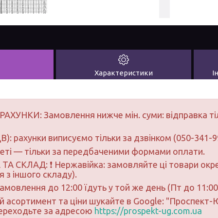
Характеристики
І
РАХУНКИ: Замовлення нижче мін. суми: відправка ті
В): рахунки виписуємо тільки за дзвінком (050-341-9
неті — тільки за передбаченими формами оплати.
ТА СКЛАД: ❗ Нержавійка: замовляйте ці товари окре
 з іншого складу).
замовлення до 12:00 їдуть у той же день (Пт до 11:00
ий асортимент та ціни шукайте в Google: "Проспект
переходьте за адресою
https://prospekt-ug.com.ua