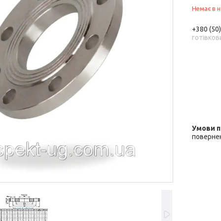
Немає в н
+380 (50
готівков
повернен