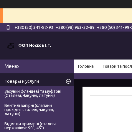
+380 (50) 341-82-93
+380 (98) 963-32-89
+380 (50) 341-99-
ФОП Носков І.Г.
Головна
Товари та посл
Товары и услуги
Засувки фланцеві та муфтові
(Сталеві, Чавунні, Латунні)
Вентилі запірні (клапани
прохідні: сталеві, чавунні,
латунні)
Відводи приварні (сталеві,
нержавіючі: 90°, 45°)