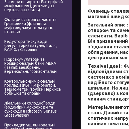
Затвори поворотні Батерфляй
міжфланцеві (диск чавун /
нержавіюча сталь)
Фланець сталев
магазині швидко
Фільтри осадові сітчасті та
Грязьовики (фланцеві,
Загальний опис :
муфтові, чавунні, латунні,
отвором та симе
сталеві)
елементи. Виріб
Він призначений
Редуктори тиску води
(регулятори) латунні, Італія,
з'єднання стале
F.A.R.G. / Giacomini
обладнання, нас
центральної магі
Гідроакумулятори та
Розширювальні баки IMERA
Технічні дані :
Фл
(Італія): мембранні,
відповідними ст
вертикальні, горизонтальні
системах з номі
Контрольно-вимірювальні
надійного стягу
прилади (КВП): манометри,
шпильки. На лиц
термометри, трубки Перкінса,
(дзеркало) з ко
бобишки та оправи
чинним стандар
Лічильники холодної води
Матеріали вигот
(водоміри): мокроходи та
сухоходи (Hidrotech, Sensus,
сталі. Даний ста
Grosswasser)
статичних напру
напівавтоматом,
Прокладки ущільнювальні