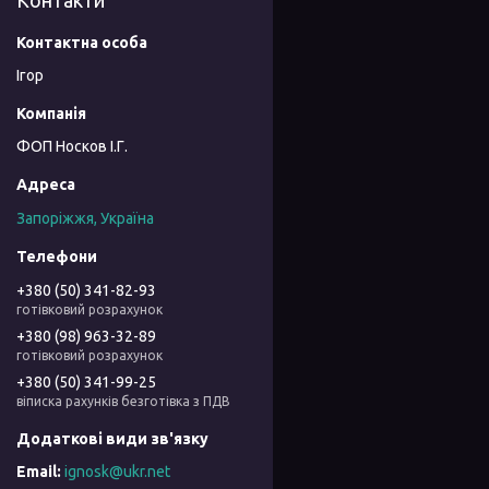
Контакти
Ігор
ФОП Носков І.Г.
Запоріжжя, Україна
+380 (50) 341-82-93
готівковий розрахунок
+380 (98) 963-32-89
готівковий розрахунок
+380 (50) 341-99-25
віписка рахунків безготівка з ПДВ
ignosk@ukr.net