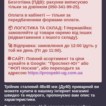
Безготівка (ПДВ): рахунки виписуємо
тільки за дзвінком (050-341-99-25).
Оплата в кабінеті — тільки за
передбаченими формами оплати.
📦 ЛОГІСТИКА ТА СКЛАД: ❗ Нержавійка:
замовляйте ці товари окремо від інших
(відвантаження з іншого складу).
🚀 Відправка: замовлення до 12:00 їдуть у
той же день (Пт до 11:00).
🌐 САЙТ: Повний асортимент та ціни
шукайте в Google: "Проспект-Юг" або
"ФОП Носков", або переходьте за
адресою
https://prospekt-ug.com.ua
Трійник сталевий 48х48 мм (Ду40) приварний
ви
можете купити в нашому інтернет магазині
швидко та недорого, пропонуємо вам опис та
характеристики.