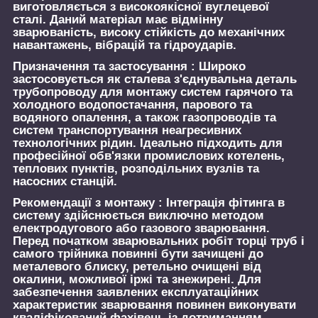
виготовляється з високоякісної вуглецевої
сталі. Даний матеріал має відмінну
зварюваність, високу стійкість до механічних
навантажень, вібрацій та гідроударів.
Призначення та застосування :
Широко
застосовується як сталева з'єднувальна деталь
трубопроводу для монтажу систем гарячого та
холодного водопостачання, парового та
водяного опалення, а також газопроводів та
систем транспортування неагресивних
технологічних рідин. Ідеально підходить для
професійної обв'язки промислових котелень,
теплових пунктів, розподільних вузлів та
насосних станцій.
Рекомендації з монтажу :
Інтеграція фітинга в
систему здійснюється виключно методом
електродугового або газового зварювання.
Перед початком зварювальних робіт торці труб і
самого трійника повинні бути зачищені до
металевого блиску, ретельно очищені від
окалини, можливої іржі та знежирені. Для
забезпечення заявлених експлуатаційних
характеристик зварювання повинен виконувати
кваліфікований фахівець із дотриманням