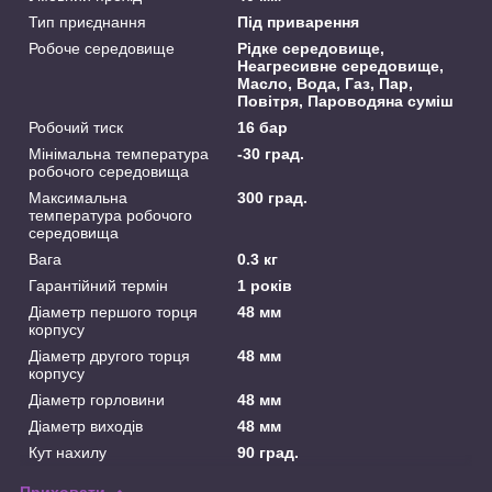
Тип приєднання
Під приварення
Робоче середовище
Рідке середовище,
Неагресивне середовище,
Масло, Вода, Газ, Пар,
Повітря, Пароводяна суміш
Робочий тиск
16 бар
Мінімальна температура
-30 град.
робочого середовища
Максимальна
300 град.
температура робочого
середовища
Вага
0.3 кг
Гарантійний термін
1 років
Діаметр першого торця
48 мм
корпусу
Діаметр другого торця
48 мм
корпусу
Діаметр горловини
48 мм
Діаметр виходів
48 мм
Кут нахилу
90 град.
Приховати