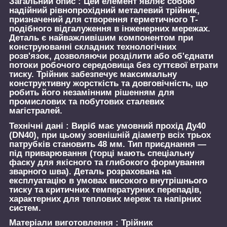
Загальний опис :
Цей елемент являє собою
надійний рівнопрохідний металевий трійник,
призначений для створення герметичного Т-
подібного відгалуження в інженерних мережах.
Деталь є найважливішим компонентом при
конструюванні складних технологічних
розв'язок, дозволяючи розділити або об'єднати
потоки робочого середовища без суттєвої втрати
тиску. Трійник забезпечує максимальну
конструктивну жорсткість та довговічність, що
робить його незамінним рішенням для
промислових та побутових сталевих
магістралей.
Технічні дані :
Виріб має умовний прохід Ду40
(DN40), при цьому зовнішній діаметр всіх трьох
патрубків становить 48 мм. Тип приєднання —
під приварювання (торці мають спеціальну
фаску для якісного та глибокого формування
зварного шва). Деталь розрахована на
експлуатацію в умовах високого внутрішнього
тиску та критичних температурних перепадів,
характерних для теплових мереж та напірних
систем.
Матеріали виготовлення :
Трійник