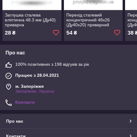
Заглушка сталева
Перехід сталевий
Пере
еліптична 48.3 мм (Ду40)
концентричний 48х26
конц
приварна
(Ду40х20) приварний
(Ду4
28
54
38
₴
₴
Про нас
100% позитивних з 198 відгуків за рік
Працює з 28.04.2021
м. Запоріжжя
Запоріжжя, Україна
Контакти
Про нас
Контакти