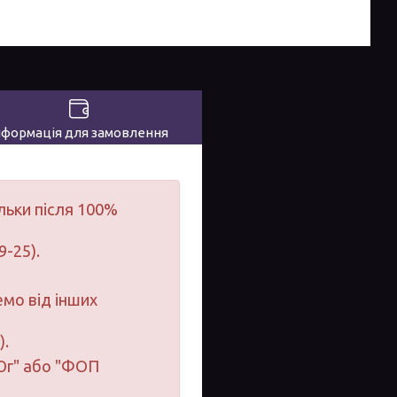
нформація для замовлення
льки після 100%
9-25).
мо від інших
).
-Юг" або "ФОП