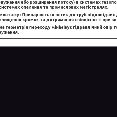
звуження або розширення потоку) в системах газопо
системах опалення та промислових магістралях.
монтажу :
Приварюється встик до труб відповідних 
ачищення кромок та дотримання співвісності при зв
а геометрія переходу мінімізує гідравлічний опір т
звуження.