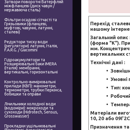
Затвори поворотні Батерфляй
міжфланцеві (диск чавун /
нержавіюча сталь)
Фільтри осадові сітчасті та
Перехід сталев
Грязьовики (фланцеві,
муфтові, чавунні, латунні,
нашому інтерне
сталеві)
Загальний опис 
Редуктори тиску води
(форма "K"). Пр
(регулятори) латунні, Італія,
мм. Концентричн
F.A.R.G. / Giacomini
вертикальних ст
Гідроакумулятори та
Технічні дані :
Розширювальні баки IMERA
(Італія): мембранні,
Зовнішн
вертикальні, горизонтальні
Умовні 
Контрольно-вимірювальні
прилади (КВП): манометри,
Тип: ко
термометри, трубки Перкінса,
бобишки та оправи
Робочий
Темпера
Лічильники холодної води
(водоміри): мокроходи та
сухоходи (Hidrotech, Sensus,
Матеріали виго
Grosswasser)
10, 20 або 09Г2
Прокладки ущільнювальні
Призначення та 