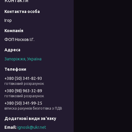
Контакти
Ігор
ФОП Носков І.Г.
Запоріжжя, Україна
+380 (50) 341-82-93
готівковий розрахунок
+380 (98) 963-32-89
готівковий розрахунок
+380 (50) 341-99-25
віписка рахунків безготівка з ПДВ
ignosk@ukr.net