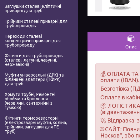
Заглушки сталеві еліптичні
приварні для труб
Трійники сталеві приварні для
трубопроводів
Переходи сталеві
концентричні приварні для
трубопроводу
Опис
Фітинги для трубопроводів
(сталеві, латунні, чавунні,
нержавіючі)
💰 ОПЛАТА ТА 
Муфти універсальні (ДРК) та
Фланцеві адаптери (ПФРК)
оплати (IBAN).
для труб
Безготівка (ПД
Хомути трубні, Ремонтні
Оплата в кабі
обойми та Кріплення
(черв'ячні, сантехнічні з
📦 ЛОГІСТИКА 
гумкою)
(відвантаження
Фітинги терморезисторні
🚀 Відправка: 
(електрозварні муфти, коліна,
трійники, заглушки для ПЕ
🌐 САЙТ: Повн
труб)
Носков", або 