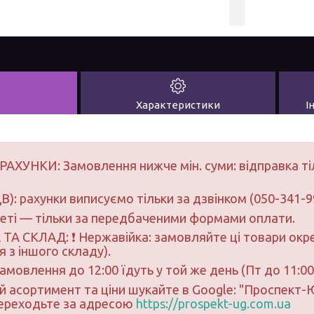
Характеристики
І
РАХУНКИ: Замовлення нижче мін. суми: відправка ті
В): рахунки виписуємо тільки за дзвінком (050-341-9
неті — тільки за передбаченими формами оплати.
ТА СКЛАД: ❗ Нержавійка: замовляйте ці товари окре
 з іншого складу).
замовлення до 12:00 їдуть у той же день (Пт до 11:00
ий асортимент та ціни шукайте в Google: "Проспект
переходьте за адресою
https://prospekt-ug.com.ua