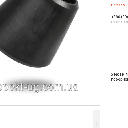
Немає в н
+380 (50
готівков
повернен