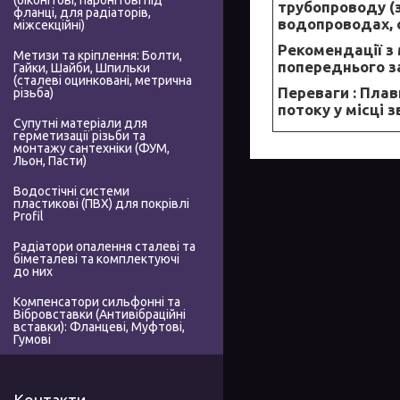
(біконітові, паронітові під
трубопроводу (
фланці, для радіаторів,
водопроводах, 
міжсекційні)
Рекомендації з 
Метизи та кріплення: Болти,
попереднього з
Гайки, Шайби, Шпильки
(сталеві оцинковані, метрична
Переваги :
Плавн
різьба)
потоку у місці 
Супутні матеріали для
герметизації різьби та
монтажу сантехніки (ФУМ,
Льон, Пасти)
Водостічні системи
пластикові (ПВХ) для покрівлі
Profil
Радіатори опалення сталеві та
біметалеві та комплектуючі
до них
Компенсатори сильфонні та
Вібровставки (Антивібраційні
вставки): Фланцеві, Муфтові,
Гумові