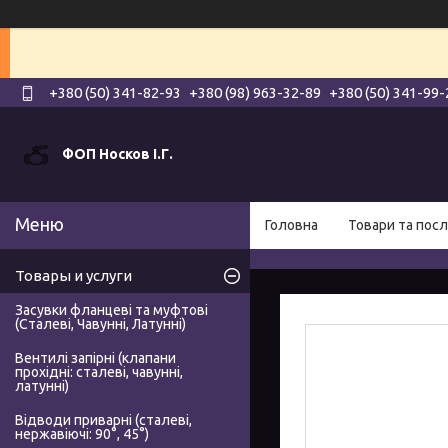
+380 (50) 341-82-93
+380 (98) 963-32-89
+380 (50) 341-99-
ФОП Носков І.Г.
Головна
Товари та посл
Товары и услуги
Засувки фланцеві та муфтові
(Сталеві, Чавунні, Латунні)
Вентилі запірні (клапани
прохідні: сталеві, чавунні,
латунні)
Відводи приварні (сталеві,
нержавіючі: 90°, 45°)