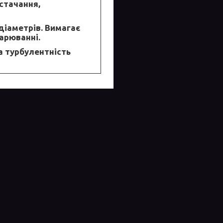
стачання,
діаметрів. Вимагає
арюванні.
а турбулентність