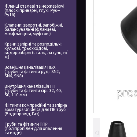
Фланці сталеві та нержавіючі
(плоскі приварні, глухі: Ру6–
Ру16)
Клапани: зворотні, запобіжні,
балансувальні (фланцеві,
міжфланцеві, муфтові)
Крани запірні та розподільчі:
кульові, трьохходові,
водорозбірні (сталь, латунь, н/
ж)
Зовнішня каналізація ПВХ
(труби та фітинги руді: SN2,
SN4, SN8)
Внутрішня каналізація ПП
(труби та фітинги сірі: 32, 40,
50, 110 мм)
Фітинги компресійні та запірна
арматура Unidelta для ПЕ труб
(Водопровід, Газ)
Труби та фітинги ППР
(Поліпропілен для опалення
та води)