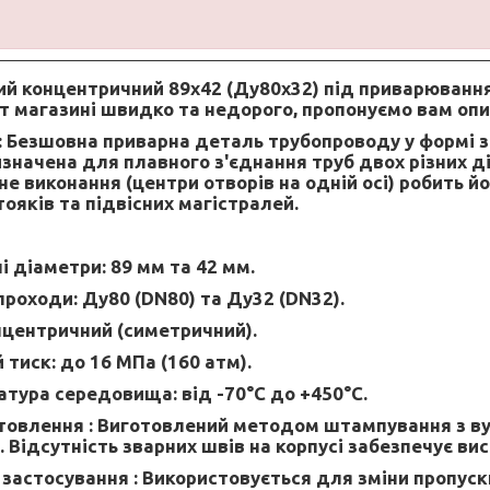
ий концентричний 89х42 (Ду80х32) під приварюванн
т магазині швидко та недорого, пропонуємо вам опи
:
Безшовна приварна деталь трубопроводу у формі з
изначена для плавного з'єднання труб двох різних ді
е виконання (центри отворів на одній осі) робить 
ояків та підвісних магістралей.
і діаметри: 89 мм та 42 мм.
проходи: Ду80 (DN80) та Ду32 (DN32).
нцентричний (симетричний).
 тиск: до 16 МПа (160 атм).
тура середовища: від -70°C до +450°C.
товлення :
Виготовлений методом штампування з вуг
С. Відсутність зварних швів на корпусі забезпечує ви
застосування :
Використовується для зміни пропуск