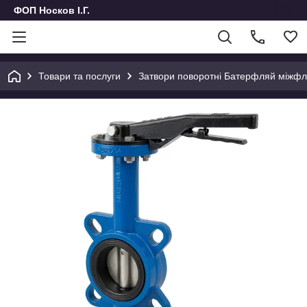
ФОП Носков І.Г.
Товари та послуги
Затвори поворотні Батерфляй міжфла