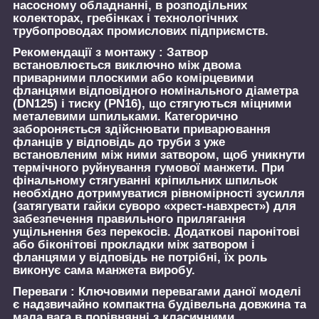
насосному обладнанні, в розподільних
колекторах, гребінках і технологічних
трубопроводах промислових підприємств.
Рекомендації з монтажу :
Затвор
встановлюється виключно між двома
приварними плоскими або комірцевими
фланцями відповідного номінального діаметра
(DN125) і тиску (PN16), що стягуються міцними
металевими шпильками. Категорично
забороняється здійснювати приварювання
фланців у відповідь до труби з уже
встановленим між ними затвором, щоб уникнути
термічного руйнування гумової манжети. При
фінальному стягуванні кріпильних шпильок
необхідно дотримуватися рівномірності зусилля
(затягувати гайки суворо «хрест-навхрест») для
забезпечення правильного прилягання
ущільнення без перекосів. Додаткові паронітові
або біконітові прокладки між затвором і
фланцями у відповідь не потрібні, їх роль
виконує сама манжета виробу.
Переваги :
Ключовими перевагами даної моделі
є надзвичайно компактна будівельна довжина та
мала вага в порівнянні з класичними