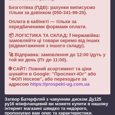
Безготівка (ПДВ): рахунки виписуємо
тільки за дзвінком (050-341-99-25).
Оплата в кабінеті — тільки за
передбаченими формами оплати.
📦 ЛОГІСТИКА ТА СКЛАД: ❗ Нержавійка:
замовляйте ці товари окремо від інших
(відвантаження з іншого складу).
🚀 Відправка: замовлення до 12:00 їдуть у
той же день (Пт до 11:00).
🌐 САЙТ: Повний асортимент та ціни
шукайте в Google: "Проспект-Юг" або
"ФОП Носков", або переходьте за
адресою
https://prospekt-ug.com.ua
Затвор Батерфляй з чавунним диском Ду125
ру16 міжфланцевий
ви можете купити в нашому
інтернет магазині швидко та недорого,
пропонуємо вам опис та характеристики.