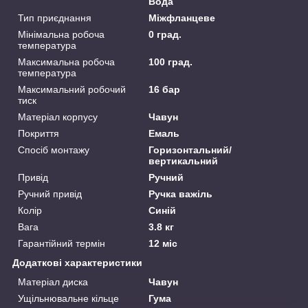
Вода
Тип приєднання
Міжфланцеве
Мінімальна робоча
0 град.
температура
Максимальна робоча
100 град.
температура
Максимальний робочий
16 бар
тиск
Матеріал корпусу
Чавун
Покриття
Емаль
Спосіб монтажу
Горизонтальний/
вертикальний
Привід
Ручний
Ручний привід
Ручка важіль
Колір
Синій
Вага
3.8 кг
Гарантійний термін
12 міс
Додаткові характеристики
Матеріал диска
Чавун
Ущільнювальне кільце
Гума