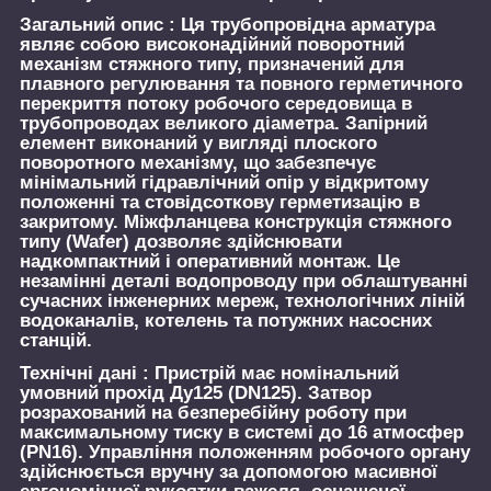
Загальний опис :
Ця трубопровідна арматура
являє собою високонадійний поворотний
механізм стяжного типу, призначений для
плавного регулювання та повного герметичного
перекриття потоку робочого середовища в
трубопроводах великого діаметра. Запірний
елемент виконаний у вигляді плоского
поворотного механізму, що забезпечує
мінімальний гідравлічний опір у відкритому
положенні та стовідсоткову герметизацію в
закритому. Міжфланцева конструкція стяжного
типу (Wafer) дозволяє здійснювати
надкомпактний і оперативний монтаж. Це
незамінні деталі водопроводу при облаштуванні
сучасних інженерних мереж, технологічних ліній
водоканалів, котелень та потужних насосних
станцій.
Технічні дані :
Пристрій має номінальний
умовний прохід Ду125 (DN125). Затвор
розрахований на безперебійну роботу при
максимальному тиску в системі до 16 атмосфер
(PN16). Управління положенням робочого органу
здійснюється вручну за допомогою масивної