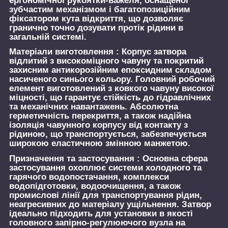
ергономічної рукоятки-важеля, оснащеної
зубчастим механізмом і багатопозиційним
фіксатором кута відкриття, що дозволяє
гранично точно дозувати протік рідини в
загальній системі.
Матеріали виготовлення :
Корпус затвора
відлитий з високоміцного чавуну та покритий
захисним антикорозійним епоксидним складом
насиченого синього кольору. Головний робочий
елемент виготовлений з ковкого чавуну високої
міцності, що гарантує стійкість до гідравлічних
та механічних навантажень. Абсолютна
герметичність перекриття, а також надійна
ізоляція чавунного корпусу від контакту з
рідиною, що транспортується, забезпечується
широкою еластичною змінною манжетою.
Призначення та застосування :
Основна сфера
застосування охоплює системи холодного та
гарячого водопостачання, комплекси
водопідготовки, водоочищення, а також
промислові лінії для транспортування рідин,
неагресивних до матеріалу ущільнення. Затвор
ідеально підходить для установки в якості
головного запірно-регулюючого вузла на