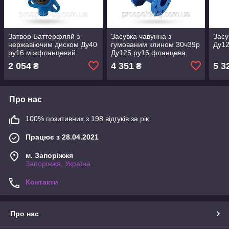
Затвор Баттерфляй з
Засувка чавунна з
Засу
нержавіючим диском Ду40
гумованим клином 30ч39р
Ду1
ру16 міжфланцевий
Ду125 ру16 фланцева
2 054
4 351
5 3
₴
₴
Про нас
100% позитивних з 198 відгуків за рік
Працює з 28.04.2021
м. Запоріжжя
Запоріжжя, Україна
Контакти
Про нас