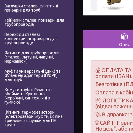
Заглушки сталеві еліптичні
приварні для труб
Трійники сталеві приварні для
трубопроводів
Переходи сталеві
концентричні приварні для
трубопроводу
Опис
Фітинги для трубопроводів
(сталеві, латунні, чавунні,
нержавіючі)
💰 ОПЛАТА ТА 
Муфти універсальні (ДРК) та
Фланцеві адаптери (ПФРК)
оплати (IBAN).
для труб
Безготівка (ПД
Хомути трубні, Ремонтні
Оплата в кабі
обойми та Кріплення
(черв'ячні, сантехнічні з
📦 ЛОГІСТИКА 
гумкою)
(відвантаження
Фітинги терморезисторні
🚀 Відправка: 
(електрозварні муфти, коліна,
трійники, заглушки для ПЕ
🌐 САЙТ: Повн
труб)
Носков", або 