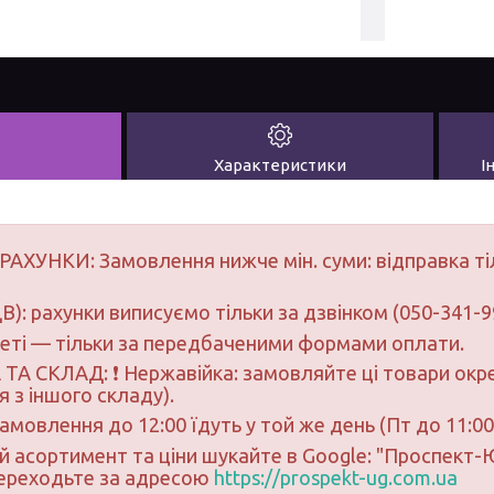
Характеристики
І
РАХУНКИ: Замовлення нижче мін. суми: відправка ті
В): рахунки виписуємо тільки за дзвінком (050-341-9
неті — тільки за передбаченими формами оплати.
ТА СКЛАД: ❗ Нержавійка: замовляйте ці товари окре
 з іншого складу).
замовлення до 12:00 їдуть у той же день (Пт до 11:00
ий асортимент та ціни шукайте в Google: "Проспект
переходьте за адресою
https://prospekt-ug.com.ua