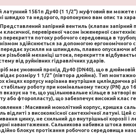
й латунний 15Б1п Ду40 (1 1/2") муфтовий
ви можете 
ні швидко та недорого, пропонуємо вам опис та хар
Представлений запірний вентиль (клапан запірний 
 класичної, перевіреної часом інженерної сантехнік
о перекриття потоку робочого середовища в трубопр
нізмом здійснюється за допомогою ергономічного с
 передає зусилля на шпиндель, плавно опускаючи а
ки різьбовій механіці штока, перекриття відбуваєть
тему від руйнівних гідравлічних ударів.
ріб має умовний прохід Ду40 (DN40), що в дюймовій 
відає розміру 1 1/2" (півтора дюйма). Тип монтажн
х кінцях корпусу нарізана внутрішня циліндрична рі
стабільну роботу при номінальному тиску (PN) до 16 
п вказує на те, що ущільнювальне кільце в затворі 
іту або фторопласту), що забезпечує високий клас г
овлення :
Масивний монолітний корпус, кришка саль
 відлиті з високоякісної сантехнічної латуні. Цей 
ивання цинку, не схильний до внутрішньої корозії і 
рні навантаження. Сальникова набивка штока викон
адійно блокує протікання робочого середовища назо