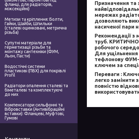
(біконітові, паронітові під
Призначення та 
фланці, для радіаторів,
найвідповідальн
міжсекційні)
мережах радіато
Метизи та кріплення: Болти,
дозволяють вико
Гайки, Шайби, Шпильки
насиченої пари н
(сталеві оцинковані, метрична
різьба)
Рекомендації з 
труб. КРИТИЧНО
Супутні матеріали для
робочого середов
герметизації різьби та
монтажу сантехніки (ФУМ,
Для ущільнення 
Льон, Пасти)
тефлонову ФУМ-с
ключем за спеціа
Водостічні системи
пластикові (ПВХ) для покрівлі
Переваги :
Ключо
Profil
легко замінити 
повністю віднов
Радіатори опалення сталеві та
біметалеві та комплектуючі
використовувати
до них
Компенсатори сильфонні та
Вібровставки (Антивібраційні
вставки): Фланцеві, Муфтові,
Гумові