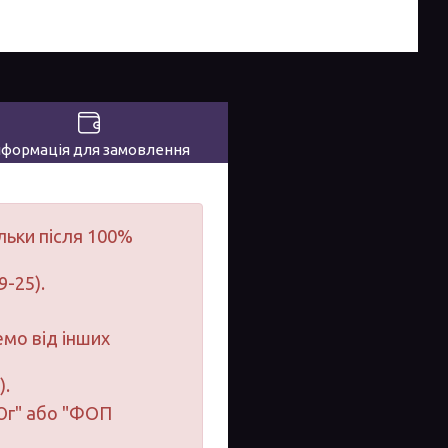
нформація для замовлення
льки після 100%
9-25).
мо від інших
).
-Юг" або "ФОП