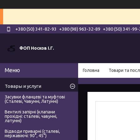
+380 (50) 341-82-93
+380 (98) 963-32-89
+380 (50) 341-99-
ФОП Носков І.Г.
Головна
Товари та посл
Товары и услуги
Засувки фланцеві та муфтові
(Сталеві, Чавунні, Латунні)
Вентилі запірні (клапани
прохідні: сталеві, чавунні,
латунні)
Відводи приварні (сталеві,
нержавіючі: 90°, 45°)