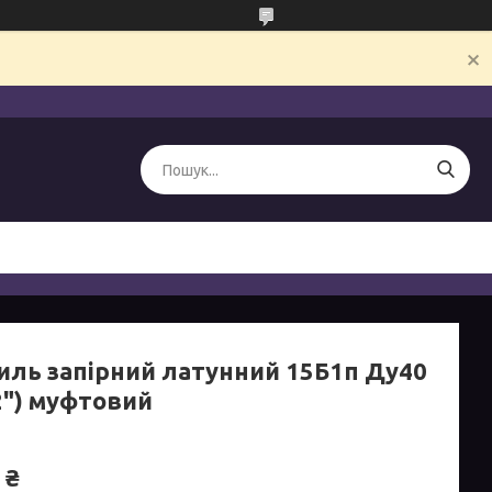
иль запірний латунний 15Б1п Ду40
2") муфтовий
 ₴