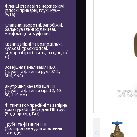
Фланці сталеві та нержавіючі
(плоскі приварні, глухі: Ру6–
Ру16)
Клапани: зворотні, запобіжні,
балансувальні (фланцеві,
міжфланцеві, муфтові)
Крани запірні та розподільчі:
кульові, трьохходові,
водорозбірні (сталь, латунь, н/
ж)
Зовнішня каналізація ПВХ
(труби та фітинги руді: SN2,
SN4, SN8)
Внутрішня каналізація ПП
(труби та фітинги сірі: 32, 40,
50, 110 мм)
Фітинги компресійні та запірна
арматура Unidelta для ПЕ труб
(Водопровід, Газ)
Труби та фітинги ППР
(Поліпропілен для опалення
та води)