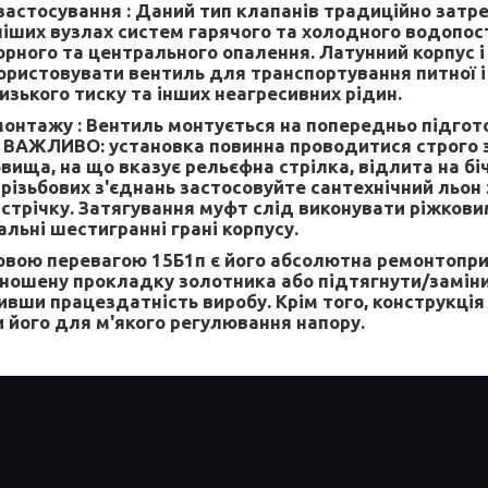
застосування :
Даний тип клапанів традиційно затре
іших вузлах систем гарячого та холодного водопост
рного та центрального опалення. Латунний корпус 
ристовувати вентиль для транспортування питної і 
изького тиску та інших неагресивних рідин.
монтажу :
Вентиль монтується на попередньо підготов
 ВАЖЛИВО: установка повинна проводитися строго 
ища, на що вказує рельєфна стрілка, відлита на біч
різьбових з'єднань застосовуйте сантехнічний льон 
трічку. Затягування муфт слід виконувати ріжкови
льні шестигранні грані корпусу.
вою перевагою 15Б1п є його абсолютна ремонтопри
зношену прокладку золотника або підтягнути/заміни
ивши працездатність виробу. Крім того, конструкці
 його для м'якого регулювання напору.