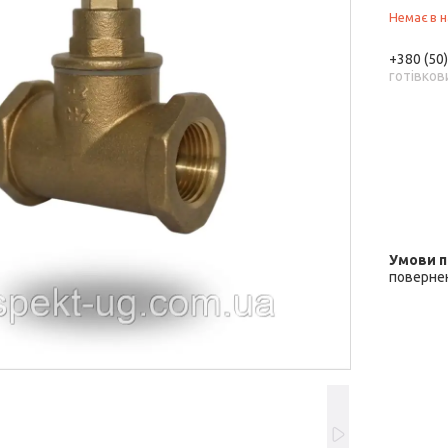
Немає в н
+380 (50
готівков
повернен