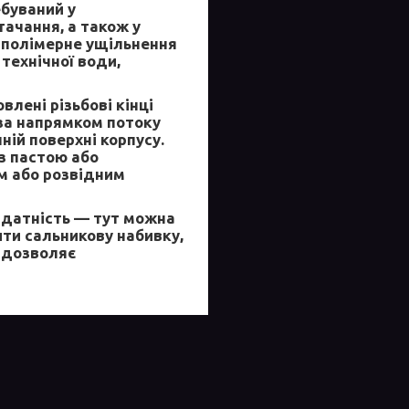
буваний у
ачання, а також у
і полімерне ущільнення
технічної води,
лені різьбові кінці
за напрямком потоку
ній поверхні корпусу.
з пастою або
м або розвідним
датність — тут можна
ти сальникову набивку,
я дозволяє