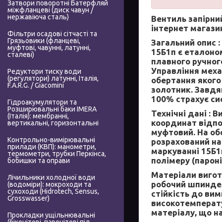
Затвори поворотні Батерфляй
міжфланцеві (диск чавун /
нержавіюча сталь)
Вентиль запірни
інтернет магази
Фільтри осадові сітчасті та
Грязьовики (фланцеві,
Загальний опис :
муфтові, чавунні, латунні,
15Б1п є еталоном
сталеві)
плавного ручног
Управління меха
Редуктори тиску води
(регулятори) латунні, Італія,
обертання якого
F.A.R.G. / Giacomini
золотник. Завдя
100% страхує сис
Гідроакумулятори та
Розширювальні баки IMERA
Технічні дані :
Ви
(Італія): мембранні,
координат відпо
вертикальні, горизонтальні
муфтовий. На обо
Контрольно-вимірювальні
розрахований на 
прилади (КВП): манометри,
маркуванні 15Б1
термометри, трубки Перкінса,
полімеру (парон
бобишки та оправи
Матеріали вигот
Лічильники холодної води
робочий шпиндель
(водоміри): мокроходи та
сухоходи (Hidrotech, Sensus,
стійкість до вим
Grosswasser)
високотемперату
матеріалу, що н
Прокладки ущільнювальні