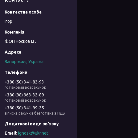
Контакти
Ігор
ФОП Носков І.Г.
Запоріжжя, Україна
+380 (50) 341-82-93
готівковий розрахунок
+380 (98) 963-32-89
готівковий розрахунок
+380 (50) 341-99-25
віписка рахунків безготівка з ПДВ
ignosk@ukr.net