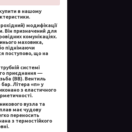
купити в нашому
актеристики.
прохідний) модифікації
и. Він призначений для
овідних комунікаціях.
инього маховика,
бо піднімаючи
ся поступово, що на
трубній системі
ого приєднання —
зьба (ВВ). Вентиль
бар. Літера «п» у
виконано з еластичного
ерметичності.
никового вузла та
сплав має чудову
легко переносить
ана з термостійкого
вні.