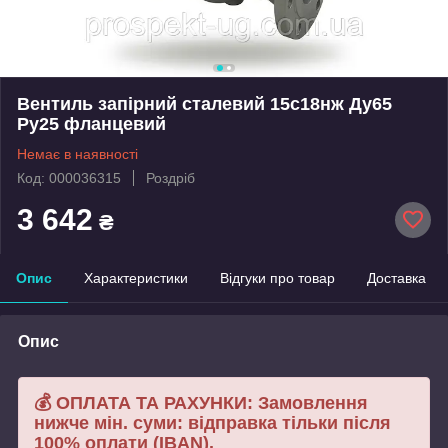
Вентиль запірний сталевий 15с18нж Ду65
Ру25 фланцевий
Немає в наявності
Код: 000036315
Роздріб
3 642
₴
Опис
Характеристики
Відгуки про товар
Доставка
Опис
💰 ОПЛАТА ТА РАХУНКИ: Замовлення
нижче мін. суми: відправка тільки після
100% оплати (IBAN).