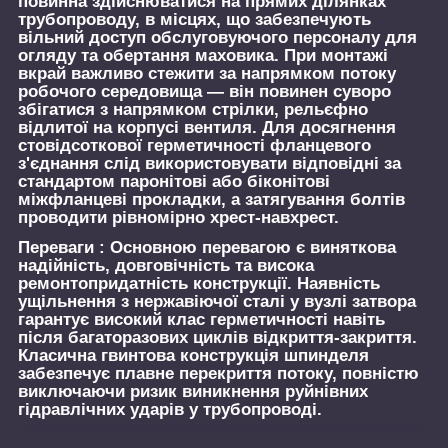
повинна здійснюватися на прямих ділянках
трубопроводу, в місцях, що забезпечують
вільний доступ обслуговуючого персоналу для
огляду та обертання маховика. При монтажі
вкрай важливо стежити за напрямком потоку
робочого середовища — він повинен суворо
збігатися з напрямком стрілки, рельєфно
відлитої на корпусі вентиля. Для досягнення
стовідсоткової герметичності фланцевого
з'єднання слід використовувати відповідні за
стандартом паронітові або біконітові
міжфланцеві прокладки, а затягування болтів
проводити рівномірно хрест-навхрест.
Переваги :
Основною перевагою є виняткова
надійність, довговічність та висока
ремонтопридатність конструкції. Наявність
ущільнення з нержавіючої сталі у вузлі затвора
гарантує високий клас герметичності навіть
після багаторазових циклів відкриття-закриття.
Класична гвинтова конструкція шпинделя
забезпечує плавне перекриття потоку, повністю
виключаючи ризик виникнення руйнівних
гідравлічних ударів у трубопроводі.