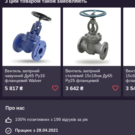
З цим товаром також замовляють
Вентиль запірний
Вентиль запірний
Вент
чавунний Ду65 Ру16
сталевий 15с18нж Ду65
15с6
фланцевий Walver
Ру25 фланцевий
фла
5 817
3 642
3 5
₴
₴
Про нас
100% позитивних з 198 відгуків за рік
Працює з 28.04.2021