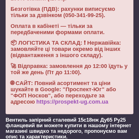
Безготівка (ПДВ): рахунки виписуємо
тільки за дзвінком (050-341-99-25).
Оплата в кабінеті — тільки за
передбаченими формами оплати.
📦 ЛОГІСТИКА ТА СКЛАД: ❗ Нержавійка:
замовляйте ці товари окремо від інших
(відвантаження з іншого складу).
🚀 Відправка: замовлення до 12:00 їдуть у
той же день (Пт до 11:00).
🌐 САЙТ: Повний асортимент та ціни
шукайте в Google: "Проспект-Юг" або
"ФОП Носков", або переходьте за
адресою
https://prospekt-ug.com.ua
Вентиль запірний сталевий 15с18нж Ду65 Ру25
фланцевий
ви можете купити в нашому інтернет
магазині швидко та недорого, пропонуємо вам
опис та характеристики.