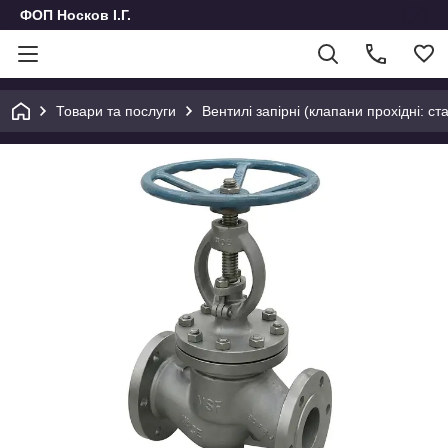
ФОП Носков І.Г.
Товари та послуги
Вентилі запірні (клапани прохідні: ста