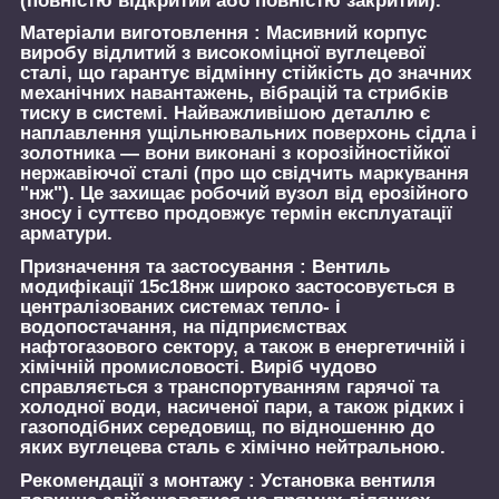
(повністю відкритий або повністю закритий).
Матеріали виготовлення :
Масивний корпус
виробу відлитий з високоміцної вуглецевої
сталі, що гарантує відмінну стійкість до значних
механічних навантажень, вібрацій та стрибків
тиску в системі. Найважливішою деталлю є
наплавлення ущільнювальних поверхонь сідла і
золотника — вони виконані з корозійностійкої
нержавіючої сталі (про що свідчить маркування
"нж"). Це захищає робочий вузол від ерозійного
зносу і суттєво продовжує термін експлуатації
арматури.
Призначення та застосування :
Вентиль
модифікації 15с18нж широко застосовується в
централізованих системах тепло- і
водопостачання, на підприємствах
нафтогазового сектору, а також в енергетичній і
хімічній промисловості. Виріб чудово
справляється з транспортуванням гарячої та
холодної води, насиченої пари, а також рідких і
газоподібних середовищ, по відношенню до
яких вуглецева сталь є хімічно нейтральною.
Рекомендації з монтажу :
Установка вентиля