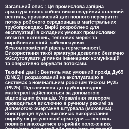
Загальний опис :
Ця промислова запірна
арматура являє собою високонадійний сталевий
вентиль, призначений для повного перекриття
потоку робочого середовища в магістральних
трубопроводах. Виріб розроблено для
експлуатації в складних умовах промислових
об'єктів, котелень, теплових мереж та
виробничих ліній, забезпечуючи
безкомпромісний рівень герметичності.
Використання такої арматури дозволяє безпечно
обслуговувати ділянки інженерних комунікацій
та оперативно керувати потоками.
Технічні дані :
Вентиль має умовний прохід Ду65
(DN65) і розрахований на експлуатацію в
системах з номінальним робочим тиском Ру25
(PN25). Підключення до трубопровідної
магістралі здійснюється за допомогою
відповідних фланців. Управління затвором
проводиться виключно в ручному режимі за
допомогою обертання штурвала (маховика).
Конструкція вузла виключає використання
виробу як регулюючої арматури — вентиль
повинен знаходитися в крайніх положеннях