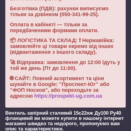
Безготівка (ПДВ): рахунки виписуємо
тільки за дзвінком (050-341-99-25).
Оплата в кабінеті — тільки за
передбаченими формами оплати.
📦 ЛОГІСТИКА ТА СКЛАД: ❗ Нержавійка:
замовляйте ці товари окремо від інших
(відвантаження з іншого складу).
🚀 Відправка: замовлення до 12:00 їдуть у
той же день (Пт до 11:00).
🌐 САЙТ: Повний асортимент та ціни
шукайте в Google: "Проспект-Юг" або
"ФОП Носков", або переходьте за
адресою
https://prospekt-ug.com.ua
Вентиль запірний сталевий 15с22нж Ду100 Ру40
фланцевий
ви можете купити в нашому інтернет
магазині швидко та недорого, пропонуємо вам
опис та характеристики.