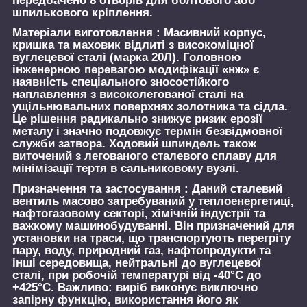
передбачено 8 отворів для болтового або
шпилькового кріплення.
Матеріали виготовлення :
Масивний корпус,
кришка та маховик відлиті з високоміцної
вуглецевої сталі (марка 20Л). Головною
інженерною перевагою модифікації «нж» є
наявність спеціального зносостійкого
наплавлення з високолегованої сталі на
ущільнювальних поверхнях золотника та сідла.
Це рішення радикально знижує ризик ерозії
металу і значно подовжує термін безвідмовної
служби затвора. Ходовий шпиндель також
виточений з легованого сталевого сплаву для
мінімізації тертя в сальниковому вузлі.
Призначення та застосування :
Даний сталевий
вентиль масово затребуваний у теплоенергетиці,
нафтогазовому секторі, хімічній індустрії та
важкому машинобудуванні. Він призначений для
установки на траси, що транспортують перегріту
пару, воду, природний газ, нафтопродукти та
інші середовища, нейтральні до вуглецевої
сталі, при робочій температурі від -40°C до
+425°C.
Важливо:
виріб виконує виключно
запірну функцію, використання його як