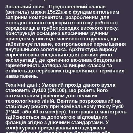
Загальний опис :
Представлений клапан
(вентиль) марки 15с22нж є фундаментальним
запірним компонентом, розробленим для
стовідсоткового перекриття потоку робочого
середовища в трубопроводах високого тиску.
Конструкція оснащена класичним ручним
приводом у вигляді масивного штурвала, що
забезпечує плавне, контрольоване переміщення
внутрішнього золотника. Архітектура виробу
спроектована спеціально для важких умов
експлуатації, де критично важлива бездоганна
герметичність затвора за вищим класом та
стійкість до серйозних гідравлічних і термічних
навантажень.
Технічні дані :
Умовний прохід даного вузла
становить Ду100 (DN100), що робить його
оптимальним рішенням для великих
технологічних ліній. Вентиль розрахований на
стабільну роботу при номінальному тиску Ру40
(PN40, або 40 атмосфер). Інтеграція в магістраль
здійснюється за допомогою відповідних
фланців згідно з діючими стандартами. У
конфігурації приєднувального дзеркала