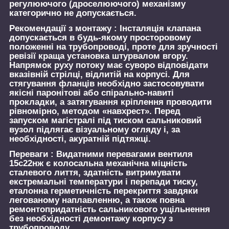
регулюючого (дроселюючого) механізму
категорично не допускається.
Рекомендації з монтажу :
Інсталяція клапана
допускається в будь-якому просторовому
положенні на трубопроводі, проте для зручності
ревізії краща установка штурвалом вгору.
Напрямок руху потоку має суворо відповідати
вказівній стрілці, відлитій на корпусі. Для
стягування фланців необхідно застосовувати
якісні паронітові або спірально-навиті
прокладки, а затягування кріплення проводити
рівномірно, методом «навхрест». Перед
запуском магістралі під тиском сальниковий
вузол підлягає візуальному огляду і, за
необхідності, акуратній підтяжці.
Переваги :
Видатними перевагами вентиля
15с22нж є колосальна механічна міцність
сталевого лиття, здатність витримувати
екстремальні температури і перепади тиску,
еталонна герметичність перекриття завдяки
легованому наплавленню, а також повна
ремонтопридатність сальникового ущільнення
без необхідності демонтажу корпусу з
трубопроводу.