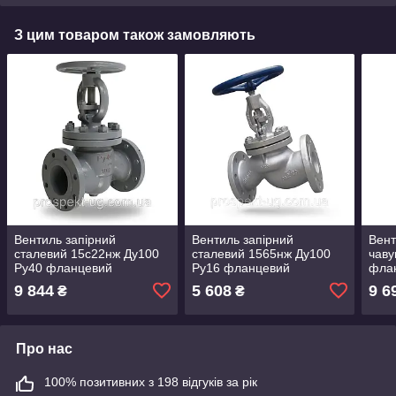
З цим товаром також замовляють
Вентиль запірний
Вентиль запірний
Вент
сталевий 15с22нж Ду100
сталевий 1565нж Ду100
чаву
Ру40 фланцевий
Ру16 фланцевий
флан
9 844
5 608
9 6
₴
₴
Про нас
100% позитивних з 198 відгуків за рік