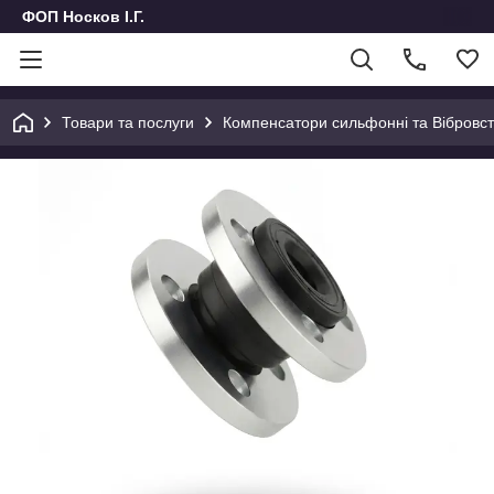
ФОП Носков І.Г.
Товари та послуги
Компенсатори сильфонні та Вібровста