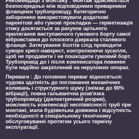
Рекомендації з монтажу :
Монтаж здійснюється
безпосередньо між відповідними приварними
фланцями трубопроводу. Категорично
заборонено використовувати додаткові
паронітові або гумові прокладки — герметизація
стику досягається за рахунок щільного
прилягання виступаючого гумового борту самої
вібровставки до плоского дзеркала сталевого
фланця. Затягування болтів слід проводити
суворо хрест-навхрест, контролюючи зусилля,
щоб не продавити і не пошкодити гумовий борт.
Трубопровід до і після компенсатора повинен
бути надійно закріплений на нерухомих опорах.
Переваги :
До головних переваг відносяться:
чудова здатність до поглинання механічних
коливань і структурного шуму (знімає до 90%
вібрації), повна гальванічна розв'язка
трубопроводу (діелектричний розрив),
можливість компенсації неспіввісності труб при
монтажі, мала будівельна довжина і відсутність
необхідності в спеціальному технічному
обслуговуванні протягом усього терміну
експлуатації.