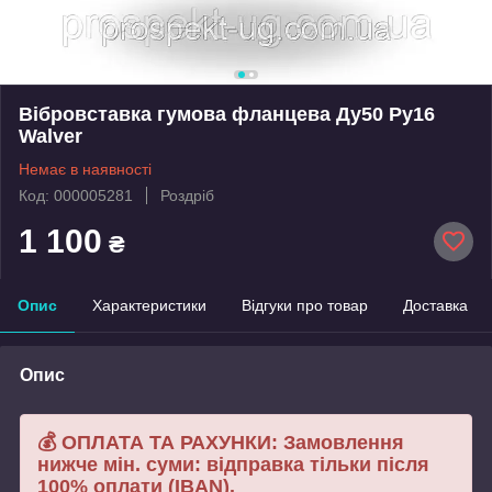
Вібровставка гумова фланцева Ду50 Ру16
Walver
Немає в наявності
Код: 000005281
Роздріб
1 100
₴
Опис
Характеристики
Відгуки про товар
Доставка
Опис
💰 ОПЛАТА ТА РАХУНКИ: Замовлення
нижче мін. суми: відправка тільки після
100% оплати (IBAN).