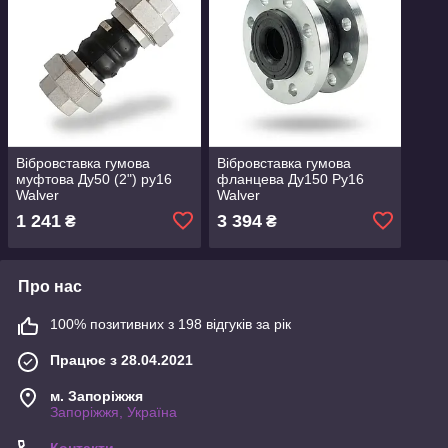
Вібровставка гумова
Вібровставка гумова
муфтова Ду50 (2") ру16
фланцева Ду150 Ру16
Walver
Walver
1 241
3 394
₴
₴
Про нас
100% позитивних з 198 відгуків за рік
Працює з 28.04.2021
м. Запоріжжя
Запоріжжя, Україна
Контакти