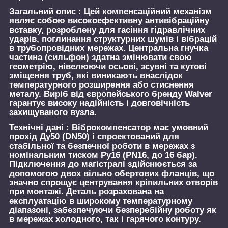
Загальний опис :
Цей компенсаційний механізм
являє собою високоефективну антивібраційну
вставку, розроблену для гасіння гідравлічних
ударів, поглинання структурних шумів і вібрацій
в трубопровідних мережах. Центральна гнучка
частина (сильфон) здатна змінювати свою
геометрію, нівелюючи осьові, зсувні та кутові
зміщення труб, які виникають внаслідок
температурного розширення або стиснення
металу. Виріб від європейського бренду Walver
гарантує високу надійність і довговічність
захищуваного вузла.
Технічні дані :
Віброкомпенсатор має умовний
прохід Ду50 (DN50) і спроектований для
стабільної та безпечної роботи в мережах з
номінальним тиском Ру16 (PN16, до 16 бар).
Підключення до магістралі здійснюється за
допомогою двох вільно обертових фланців, що
значно спрощує центрування кріпильних отворів
при монтажі. Деталь розрахована на
експлуатацію в широкому температурному
діапазоні, забезпечуючи безперебійну роботу як
в мережах холодного, так і гарячого контуру.