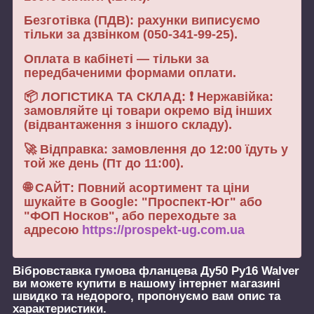
Безготівка (ПДВ): рахунки виписуємо
тільки за дзвінком (050-341-99-25).
Оплата в кабінеті — тільки за
передбаченими формами оплати.
📦 ЛОГІСТИКА ТА СКЛАД: ❗ Нержавійка:
замовляйте ці товари окремо від інших
(відвантаження з іншого складу).
🚀 Відправка: замовлення до 12:00 їдуть у
той же день (Пт до 11:00).
🌐 САЙТ: Повний асортимент та ціни
шукайте в Google: "Проспект-Юг" або
"ФОП Носков", або переходьте за
адресою
https://prospekt-ug.com.ua
Вібровставка гумова фланцева Ду50 Ру16 Walver
ви можете купити в нашому інтернет магазині
швидко та недорого, пропонуємо вам опис та
характеристики.