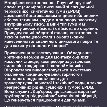
Матеріали виготовлення :
Гнучкий пружний
елемент (сильфон) виконаний зі спеціальної
термостійкої синтетичної гуми (EPDM),
армованої багатошаровим міцним нейлоновим
або синтетичним кордом для опору високому
внутрішньому тиску. Даний тип гуми має
відмінну зносостійкість і стійкість до старіння.
Приєднувальні обертові фланці виготовлені з
якісної вуглецевої сталі з обов'язковим
нанесенням гальванічного цинкового покриття
для захисту від вологи і корозії.
Призначення та застосування :
Обладнання
критично необхідне для монтажу обв'язки
насосних станцій, компресорних установок,
чиллерів, градирень і теплообмінників.
Вібровставка використовується в системах
опалення, кондиціонування, гарячого і
холодного водопостачання для
транспортування чистої і технічної води, а також
неагресивних рідин, сумісних з гумою EPDM.
Вона служить бар'єром, що захищає жорсткий
трубопровід від руйнівної механічної вібрації,
що генерується працюючими двигунами.