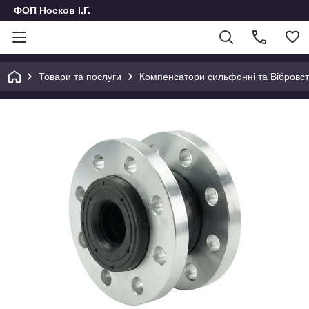
ФОП Носков І.Г.
Товари та послуги
Компенсатори сильфонні та Вібровста