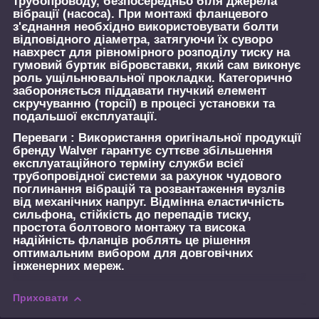
трубопроводу, безпосередньо біля джерела
вібрації (насоса). При монтажі фланцевого
з'єднання необхідно використовувати болти
відповідного діаметра, затягуючи їх суворо
навхрест для рівномірного розподілу тиску на
гумовий буртик вібровставки, який сам виконує
роль ущільнювальної прокладки. Категорично
забороняється піддавати гнучкий елемент
скручуванню (торсії) в процесі установки та
подальшої експлуатації.
Переваги :
Використання оригінальної продукції
бренду Walver гарантує суттєве збільшення
експлуатаційного терміну служби всієї
трубопровідної системи за рахунок чудового
поглинання вібрацій та розвантаження вузлів
від механічних напруг. Відмінна еластичність
сильфона, стійкість до перепадів тиску,
простота болтового монтажу та висока
надійність фланців роблять це рішення
оптимальним вибором для довговічних
інженерних мереж.
Приховати