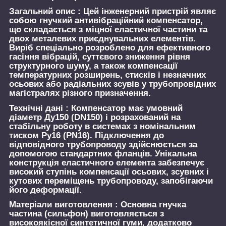
Загальний опис :
Цей інженерний пристрій являє
собою гнучкий антивібраційний компенсатор,
що складається з міцної еластичної частини та
двох металевих приєднувальних елементів.
Виріб спеціально розроблено для ефективного
гасіння вібрацій, суттєвого зниження рівня
структурного шуму, а також компенсації
температурних розширень, стисків і незначних
осьових або радіальних зсувів у трубопровідних
магістралях різного призначення.
Технічні дані :
Компенсатор має умовний
діаметр Ду150 (DN150) і розрахований на
стабільну роботу в системах з номінальним
тиском Ру16 (PN16). Підключення до
відповідного трубопроводу здійснюється за
допомогою стандартних фланців. Унікальна
конструкція еластичного елемента забезпечує
високий ступінь компенсації осьових, зсувних і
кутових переміщень трубопроводу, запобігаючи
його деформації.
Матеріали виготовлення :
Основна гнучка
частина (сильфон) виготовляється з
високоякісної синтетичної гуми, додатково