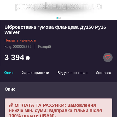
Вібровставка гумова фланцева Ду150 Ру16
Walver
Немає в наявності
Код: 000005292
Роздріб
3 394
₴
Опис
Характеристики
Відгуки про товар
Доставка
Опис
💰 ОПЛАТА ТА РАХУНКИ: Замовлення
нижче мін. суми: відправка тільки після
100% оплати (IBAN).