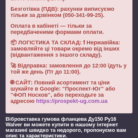
Безготівка (ПДВ): рахунки виписуємо
тільки за дзвінком (050-341-99-25).
Оплата в кабінеті — тільки за
передбаченими формами оплати.
📦 ЛОГІСТИКА ТА СКЛАД: ❗ Нержавійка:
замовляйте ці товари окремо від інших
(відвантаження з іншого складу).
🚀 Відправка: замовлення до 12:00 їдуть у
той же день (Пт до 11:00).
🌐 САЙТ: Повний асортимент та ціни
шукайте в Google: "Проспект-Юг" або
"ФОП Носков", або переходьте за
адресою
https://prospekt-ug.com.ua
Вібровставка гумова фланцева Ду150 Ру16
Walver
ви можете купити в нашому інтернет
магазині швидко та недорого, пропонуємо вам
опис та характеристики.