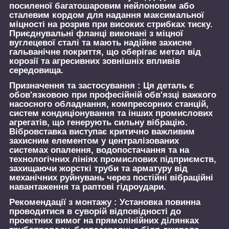
посиленої багатошаровим нейлоновим або
сталевим кордом для надання максимальної
міцності на розрив при високих стрибках тиску.
Приєднувальні фланці виконані з міцної
вуглецевої сталі та мають надійне захисне
гальванічне покриття, що оберігає метал від
корозії та агресивних зовнішніх впливів
середовища.
Призначення та застосування :
Ця деталь є
обов'язковою при професійній обв'язці важкого
насосного обладнання, компресорних станцій,
систем кондиціонування та інших промислових
агрегатів, що генерують сильну вібрацію.
Вібровставка виступає критично важливим
захисним елементом у централізованих
системах опалення, водопостачання та на
технологічних лініях промислових підприємств,
захищаючи жорсткі труби та арматуру від
механічних руйнувань через постійні вібраційні
навантаження та раптові гідроудари.
Рекомендації з монтажу :
Установка повинна
проводитися в суворій відповідності до
проектних вимог на прямолінійних ділянках