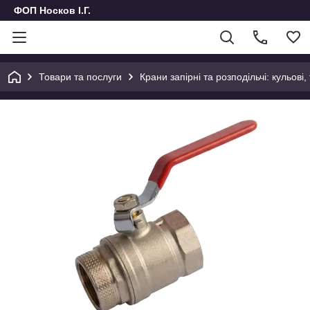
ФОП Носков І.Г.
Товари та послуги
Крани запірні та розподільчі: кульові,