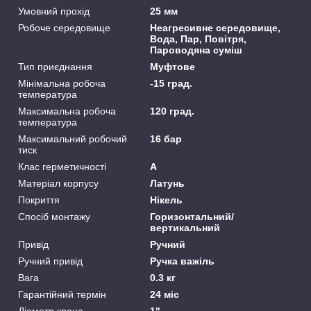
Умовний прохід
25 мм
Робоче середовище
Неагресивне середовище,
Вода, Пар, Повітря,
Пароводяна суміш
Тип приєднання
Муфтове
Мінімальна робоча
-15 град.
температура
Максимальна робоча
120 град.
температура
Максимальний робочий
16 бар
тиск
Клас герметичності
А
Матеріал корпусу
Латунь
Покриття
Нікель
Спосіб монтажу
Горизонтальний/
вертикальний
Привід
Ручний
Ручний привід
Ручка важіль
Вага
0.3 кг
Гарантійний термін
24 міс
Діаметр крана
1"