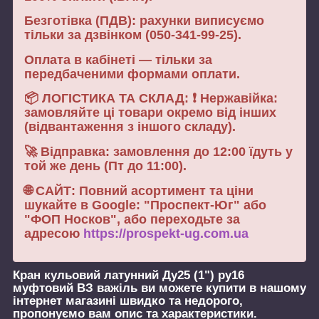
Безготівка (ПДВ): рахунки виписуємо
тільки за дзвінком (050-341-99-25).
Оплата в кабінеті — тільки за
передбаченими формами оплати.
📦 ЛОГІСТИКА ТА СКЛАД: ❗ Нержавійка:
замовляйте ці товари окремо від інших
(відвантаження з іншого складу).
🚀 Відправка: замовлення до 12:00 їдуть у
той же день (Пт до 11:00).
🌐 САЙТ: Повний асортимент та ціни
шукайте в Google: "Проспект-Юг" або
"ФОП Носков", або переходьте за
адресою
https://prospekt-ug.com.ua
Кран кульовий латунний Ду25 (1") ру16
муфтовий ВЗ важіль
ви можете купити в нашому
інтернет магазині швидко та недорого,
пропонуємо вам опис та характеристики.