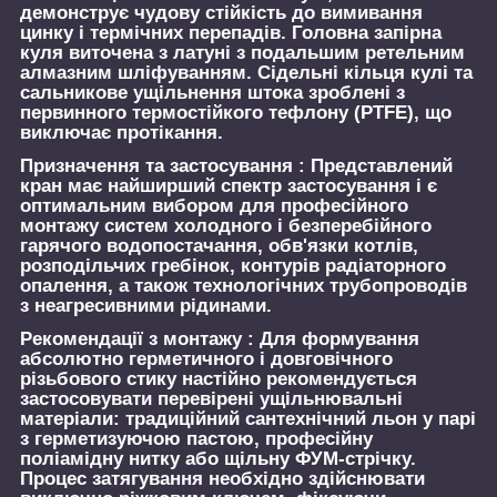
демонструє чудову стійкість до вимивання
цинку і термічних перепадів. Головна запірна
куля виточена з латуні з подальшим ретельним
алмазним шліфуванням. Сідельні кільця кулі та
сальникове ущільнення штока зроблені з
первинного термостійкого тефлону (PTFE), що
виключає протікання.
Призначення та застосування :
Представлений
кран має найширший спектр застосування і є
оптимальним вибором для професійного
монтажу систем холодного і безперебійного
гарячого водопостачання, обв'язки котлів,
розподільчих гребінок, контурів радіаторного
опалення, а також технологічних трубопроводів
з неагресивними рідинами.
Рекомендації з монтажу :
Для формування
абсолютно герметичного і довговічного
різьбового стику настійно рекомендується
застосовувати перевірені ущільнювальні
матеріали: традиційний сантехнічний льон у парі
з герметизуючою пастою, професійну
поліамідну нитку або щільну ФУМ-стрічку.
Процес затягування необхідно здійснювати