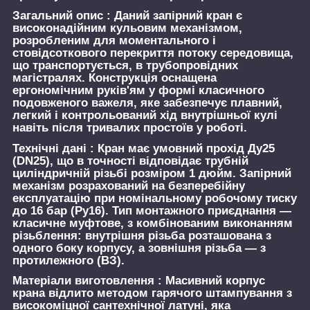
Загальний опис :
Даний запірний кран є
високонадійним кульовим механізмом,
розробленим для моментального і
стовідсоткового перекриття потоку середовища,
що транспортується, в трубопровідних
магістралях. Конструкція оснащена
ергономічним руків'ям у формі класичного
подовженого важеля, яке забезпечує плавний,
легкий і контрольований хід внутрішньої кулі
навіть після тривалих простоїв у роботі.
Технічні дані :
Кран має умовний прохід Ду25
(DN25), що в точності відповідає трубній
циліндричній різьбі розміром 1 дюйм. Запірний
механізм розрахований на безперебійну
експлуатацію при номінальному робочому тиску
до 16 бар (Ру16). Тип монтажного приєднання —
класичне муфтове, з комбінованим виконанням
різьблення: внутрішня різьба розташована з
одного боку корпусу, а зовнішня різьба — з
протилежного (ВЗ).
Матеріали виготовлення :
Масивний корпус
крана відлито методом гарячого штампування з
високоміцної сантехнічної латуні, яка