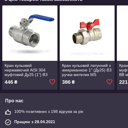
Кран кульовий
Кран кульовий латунний з
Кран
нержавіючий AISI 304
американкою 1" (Ду25) ВЗ
муфт
муфтовий Ду25 (1") ВЗ
ручка-метелик MS
ВВ 
446
386
221
₴
₴
Про нас
100% позитивних з 198 відгуків за рік
Працює з 28.04.2021