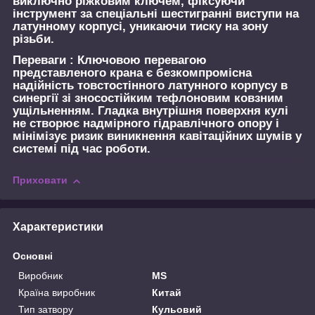
виключно ріжковим ключем, фіксуючи
інструмент за спеціальні шестигранні виступи на
латунному корпусі, уникаючи тиску на зону
різьби.
Переваги :
Ключовою перевагою
представленого крана є безкомпромісна
надійність товстостінного латунного корпусу в
синергії зі зносостійким тефлоновим ковзним
ущільненням. Гладка внутрішня поверхня кулі
не створює надмірного гідравлічного опору і
мінімізує ризик виникнення кавітаційних шумів у
системі під час роботи.
Приховати
Характеристики
Основні
Виробник
MS
Країна виробник
Китай
Тип затвору
Кульовий