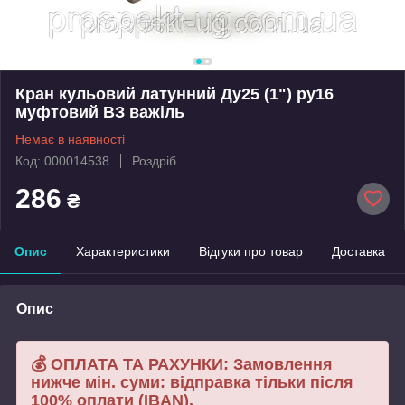
Кран кульовий латунний Ду25 (1") ру16
муфтовий ВЗ важіль
Немає в наявності
Код: 000014538
Роздріб
286
₴
Опис
Характеристики
Відгуки про товар
Доставка
Опис
💰 ОПЛАТА ТА РАХУНКИ: Замовлення
нижче мін. суми: відправка тільки після
100% оплати (IBAN).