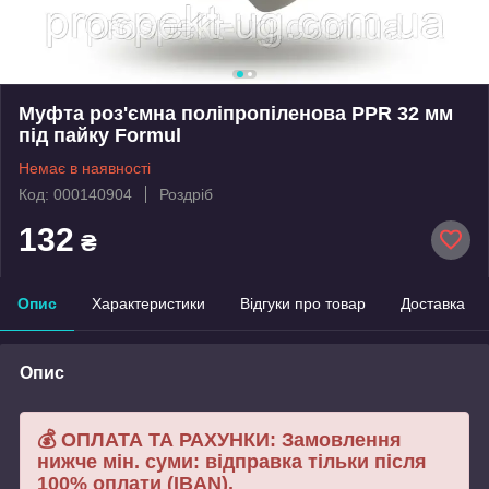
Муфта роз'ємна поліпропіленова PPR 32 мм
під пайку Formul
Немає в наявності
Код: 000140904
Роздріб
132
₴
Опис
Характеристики
Відгуки про товар
Доставка
Опис
💰 ОПЛАТА ТА РАХУНКИ: Замовлення
нижче мін. суми: відправка тільки після
100% оплати (IBAN).