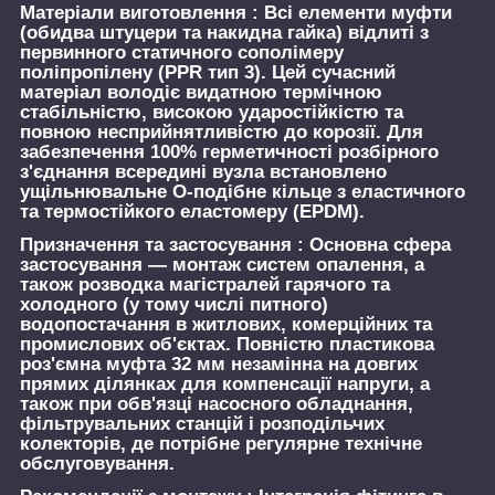
Матеріали виготовлення :
Всі елементи муфти
(обидва штуцери та накидна гайка) відлиті з
первинного статичного сополімеру
поліпропілену (PPR тип 3). Цей сучасний
матеріал володіє видатною термічною
стабільністю, високою ударостійкістю та
повною несприйнятливістю до корозії. Для
забезпечення 100% герметичності розбірного
з'єднання всередині вузла встановлено
ущільнювальне О-подібне кільце з еластичного
та термостійкого еластомеру (EPDM).
Призначення та застосування :
Основна сфера
застосування — монтаж систем опалення, а
також розводка магістралей гарячого та
холодного (у тому числі питного)
водопостачання в житлових, комерційних та
промислових об'єктах. Повністю пластикова
роз'ємна муфта 32 мм незамінна на довгих
прямих ділянках для компенсації напруги, а
також при обв'язці насосного обладнання,
фільтрувальних станцій і розподільчих
колекторів, де потрібне регулярне технічне
обслуговування.