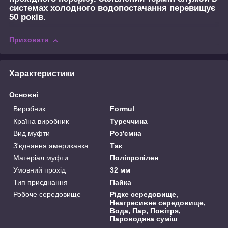
системах холодного водопостачання перевищує
50 років.
Приховати
Характеристики
Основні
Виробник
Formul
Країна виробник
Туреччина
Вид муфти
Роз'ємна
З'єднання американка
Так
Матеріал муфти
Поліпропілен
Умовний прохід
32 мм
Тип приєднання
Пайка
Робоче середовище
Рідке середовище,
Неагресивне середовище,
Вода, Пар, Повітря,
Пароводяна суміш