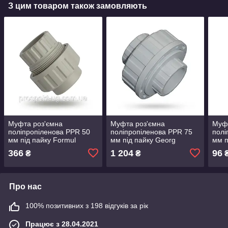
З цим товаром також замовляють
Муфта роз'ємна
Муфта роз'ємна
Муфт
поліпропіленова PPR 50
поліпропіленова PPR 75
полі
мм під пайку Formul
мм під пайку Georg
мм п
Fischer
366
1 204
96
₴
₴
Про нас
100% позитивних з 198 відгуків за рік
Працює з 28.04.2021