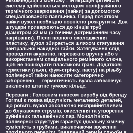
Рекомендації з монтажу :
Інтеграція фітинга в
систему здійснюється методом поліфузійного
термічного зварювання (пайки) за допомогою
спеціалізованого паяльника. Перед початком
пайки вузол необхідно повністю розкрутити. Два
штуцери приварюються до кінців труб
діаметром 32 мм (з точним дотриманням часу
нагрівання). Після повного охолодження
пластику, вузол збирається шляхом стягування
центральної накидної гайки. Затягування слід
проводити акуратно, переважно вручну або з
використанням спеціального ремінного ключа,
щоб не пошкодити пластикові грані. Додаткові
герметики (льон, фум-стрічку, пасту) на різьбу
полімерної гайки наносити категорично
заборонено — герметичність вузла забезпечує
виключно штатне гумове кільце.
Переваги :
Головним плюсом виробу від бренду
Formul є повна відсутність металевих деталей,
що робить вузол абсолютно несприйнятливим
до блукаючих струмів, окислення та утворення
руйнівних гальванічних пар. Монолітність
полімерної структури гарантує ідеальну хімічну
сумісність з трубами, виключаючи звуження
прохідного перерізу. Заявлений термін служби в