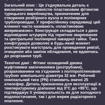
Загальний опис :
Ця з'єднувальна деталь є
високоякісним повністю пластиковим фітингом
турецького виробництва, призначеним для
створення розбірного вузла в полімерних
трубопроводах. У професійному середовищі цей
елемент часто називають «пластиковою
американкою». Конструкція складається з двох
відповідних штуцерів під термічне зварювання
та центральної полімерної накидної гайки. Така
конфігурація дозволяє в будь-який момент
розстикувати магістраль для проведення ревізії,
очищення або заміни обладнання, не вдаючись
до розрізання труб.
Технічні дані :
Фітинг оснащений двома
муфтовими закінченнями (розтрубами),
розрахованими на з'єднання з поліпропіленовою
трубою зовнішнього діаметра 32 мм. Робочий
номінальний тиск (PN) становить значні 25
атмосфер. Деталь призначена для експлуатації в
температурному діапазоні від 0°C до +95°C, що
підтверджує її універсальність як для холодного
водопостачання, так і для мереж радіаторного
опалення.