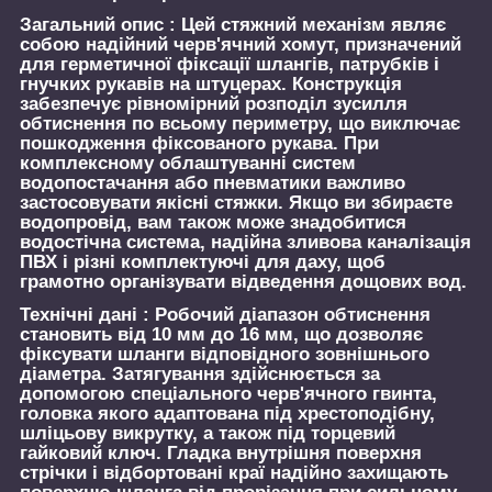
Загальний опис :
Цей стяжний механізм являє
собою надійний черв'ячний хомут, призначений
для герметичної фіксації шлангів, патрубків і
гнучких рукавів на штуцерах. Конструкція
забезпечує рівномірний розподіл зусилля
обтиснення по всьому периметру, що виключає
пошкодження фіксованого рукава. При
комплексному облаштуванні систем
водопостачання або пневматики важливо
застосовувати якісні стяжки. Якщо ви збираєте
водопровід, вам також може знадобитися
водостічна система, надійна зливова каналізація
ПВХ і різні комплектуючі для даху, щоб
грамотно організувати відведення дощових вод.
Технічні дані :
Робочий діапазон обтиснення
становить від 10 мм до 16 мм, що дозволяє
фіксувати шланги відповідного зовнішнього
діаметра. Затягування здійснюється за
допомогою спеціального черв'ячного гвинта,
головка якого адаптована під хрестоподібну,
шліцьову викрутку, а також під торцевий
гайковий ключ. Гладка внутрішня поверхня
стрічки і відбортовані краї надійно захищають