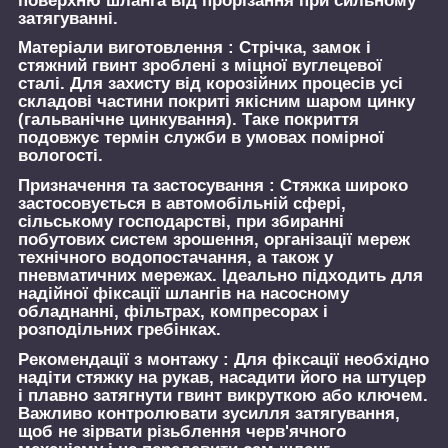
поверхню шланга від прорізання при сильному
затягуванні.
Матеріали виготовлення :
Стрічка, замок і
стяжний гвинт зроблені з міцної вуглецевої
сталі. Для захисту від корозійних процесів усі
складові частини покриті якісним шаром цинку
(гальванічне цинкування). Таке покриття
подовжує термін служби в умовах помірної
вологості.
Призначення та застосування :
Стяжка широко
застосовується в автомобільній сфері,
сільському господарстві, при збиранні
побутових систем зрошення, організації мереж
технічного водопостачання, а також у
пневматичних мережах. Ідеально підходить для
надійної фіксації шлангів на насосному
обладнанні, фільтрах, компресорах і
розподільних гребінках.
Рекомендації з монтажу :
Для фіксації необхідно
надіти стяжку на рукав, насадити його на штуцер
і плавно затягнути гвинт викруткою або ключем.
Важливо контролювати зусилля затягування,
щоб не зірвати різьблення черв'ячного