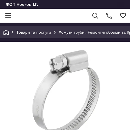
ФОП Носков І.Г.
Товари та послуги
Хомути трубні, Ремонтні обойми та Кр