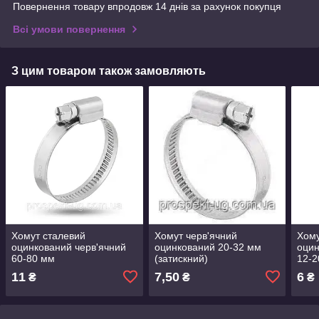
Повернення товару впродовж 14 днів за рахунок покупця
Всі умови повернення
З цим товаром також замовляють
Хомут сталевий
Хомут черв'ячний
Хому
оцинкований черв'ячний
оцинкований 20-32 мм
оцин
60-80 мм
(затискний)
12-2
11
7,50
6
₴
₴
₴