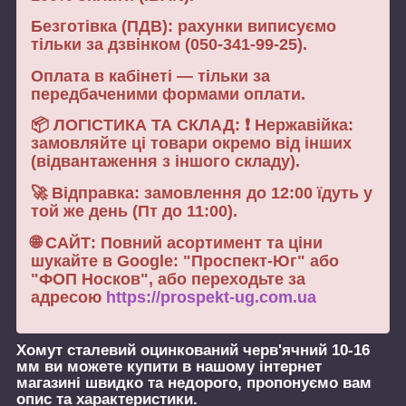
Безготівка (ПДВ): рахунки виписуємо
тільки за дзвінком (050-341-99-25).
Оплата в кабінеті — тільки за
передбаченими формами оплати.
📦 ЛОГІСТИКА ТА СКЛАД: ❗ Нержавійка:
замовляйте ці товари окремо від інших
(відвантаження з іншого складу).
🚀 Відправка: замовлення до 12:00 їдуть у
той же день (Пт до 11:00).
🌐 САЙТ: Повний асортимент та ціни
шукайте в Google: "Проспект-Юг" або
"ФОП Носков", або переходьте за
адресою
https://prospekt-ug.com.ua
Хомут сталевий оцинкований черв'ячний 10-16
мм
ви можете купити в нашому інтернет
магазині швидко та недорого, пропонуємо вам
опис та характеристики.