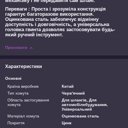
механізму і не передавити сам шланг.
Переваги :
Проста і зрозуміла конструкція
гарантує багаторазове використання.
Оцинкована сталь забезпечує відмінну
доступність і довговічність, а універсальна
головка гвинта дозволяє застосовувати будь-
який ручний інструмент.
Приховати
Характеристики
Основні
Країна виробник
Китай
Тип хомута
Черв'ячний
Область застосування
Для шлангів, Для
хомута
автомобілебудування,
Універсальний
Матеріал хомута
Оцинкована сталь
Покриття
Цинк