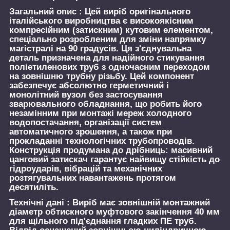
Загальний опис :
Цей виріб оригінального
італійського виробництва є високоякісним
компресійним (затискним) кутовим елементом,
спеціально розробленим для зміни напрямку
магістралі на 90 градусів. Ця з'єднувальна
деталь призначена для надійного стикування
поліетиленових труб з одночасним переходом
на зовнішню трубну різьбу. Цей компонент
забезпечує абсолютно герметичний і
монолітний вузол без застосування
зварювального обладнання, що робить його
незамінним при монтажі мереж холодного
водопостачання, організації систем
автоматичного зрошення, а також при
прокладанні технологічних трубопроводів.
Конструкція продумана до дрібниць: масивний
цанговий затискач гарантує найвищу стійкість до
гідроударів, вібрацій та механічних
розтягувальних навантажень протягом
десятиліть.
Технічні дані :
Виріб має зовнішній монтажний
діаметр обтискного муфтового закінчення 40 мм
для щільного під'єднання гладких ПЕ труб.