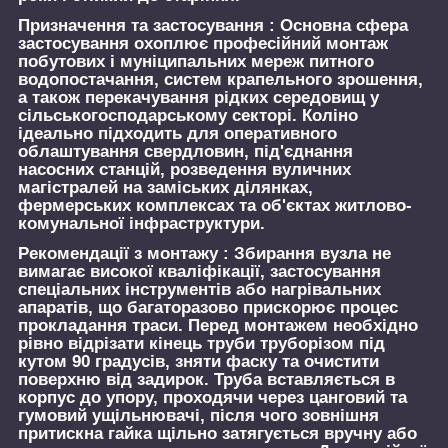
Призначення та застосування :
Основна сфера
застосування охоплює професійний монтаж
побутових і муніципальних мереж питного
водопостачання, систем крапельного зрошення,
а також перекачування рідких середовищ у
сільськогосподарському секторі. Коліно
ідеально підходить для оперативного
облаштування свердловин, під'єднання
насосних станцій, розведення вуличних
магістралей на заміських ділянках,
фермерських комплексах та об'єктах житлово-
комунальної інфраструктури.
Рекомендації з монтажу :
Збирання вузла не
вимагає високої кваліфікації, застосування
спеціальних інструментів або нагрівальних
апаратів, що багаторазово прискорює процес
прокладання траси. Перед монтажем необхідно
рівно відрізати кінець труби труборізом під
кутом 90 градусів, зняти фаску та очистити
поверхню від задирок. Труба вставляється в
корпус до упору, проходячи через цанговий та
гумовий ущільнювачі, після чого зовнішня
притискна гайка щільно затягується вручну або