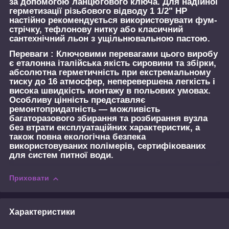
за допомогою ланцюгового ключа. Для надійної
герметизації різьбового відводу 1 1/2" НР
настійно рекомендується використовувати фум-
стрічку, тефлонову нитку або класичний
сантехнічний льон з ущільнювальною пастою.
Переваги :
Ключовими перевагами цього виробу
є еталонна італійська якість сировини та збірки,
абсолютна герметичність при екстремальному
тиску до 16 атмосфер, неперевершена легкість і
висока швидкість монтажу в польових умовах.
Особливу цінність представляє
ремонтопридатність — можливість
багаторазового збирання та розбирання вузла
без втрати експлуатаційних характеристик, а
також повна екологічна безпека
використовуваних полімерів, сертифікованих
для систем питної води.
Приховати
Характеристики