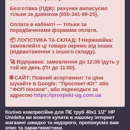
Безготівка (ПДВ): рахунки виписуємо
тільки за дзвінком (050-341-99-25).
Оплата в кабінеті — тільки за
передбаченими формами оплати.
📦 ЛОГІСТИКА ТА СКЛАД: ❗ Нержавійка:
замовляйте ці товари окремо від інших
(відвантаження з іншого складу).
🚀 Відправка: замовлення до 12:00 їдуть у
той же день (Пт до 11:00).
🌐 САЙТ: Повний асортимент та ціни
шукайте в Google: "Проспект-Юг" або
"ФОП Носков", або переходьте за
адресою
https://prospekt-ug.com.ua
Коліно компресійне для ПЕ труб 40х1 1/2" НР
Unidelta
ви можете купити в нашому інтернет
магазині швидко та недорого, пропонуємо вам
опис та характеристики.