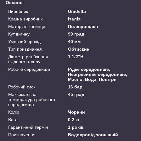
Основні
Виробник
Unidelta
Країна виробник
Італія
Матеріал косинця
Поліпропілен
Кут вигину
90 град.
Умовний прохід
40 мм
Тип приєднання
Обтискне
Діаметр різьблення
1 1/2"Н
вхідного отвору
Робоче середовище
Рідке середовище,
Неагресивне середовище,
Масло, Вода, Повітря
Робочий тиск
16 бар
Максимальна
45 град.
температура робочого
середовища
Колір
Чорний
Вага
0.2 кг
Гарантійний термін
1 років
Призначення
Водопровід зовнішній