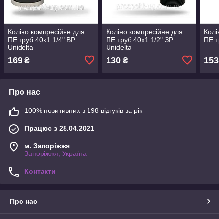
Коліно компресійне для
Коліно компресійне для
Колі
ПЕ труб 40х1 1/4" ВР
ПЕ труб 40х1 1/2" ЗР
ПЕ т
Unidelta
Unidelta
169
130
153
₴
₴
Про нас
100% позитивних з 198 відгуків за рік
Працює з 28.04.2021
м. Запоріжжя
Запоріжжя, Україна
Контакти
Про нас