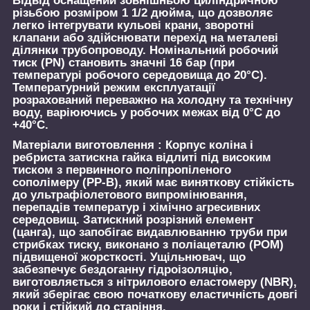
Відвід оснащений зовнішньою циліндричною
різьбою розміром 1 1/2 дюйма, що дозволяє
легко інтегрувати кульові крани, зворотні
клапани або здійснювати перехід на металеві
ділянки трубопроводу. Номінальний робочий
тиск (PN) становить значні 16 бар (при
температурі робочого середовища до 20°C).
Температурний режим експлуатації
розрахований переважно на холодну та технічну
воду, варіюючись у робочих межах від 0°C до
+40°C.
Матеріали виготовлення :
Корпус коліна і
ребриста затискна гайка відлиті під високим
тиском з первинного поліпропіленого
сополімеру (PP-B), який має виняткову стійкість
до ультрафіолетового випромінювання,
перепадів температур і хімічно агресивних
середовищ. Затискний розрізний елемент
(цанга), що запобігає видавлюванню труби при
стрибках тиску, виконано з поліацеталю (POM)
підвищеної жорсткості. Ущільнювач, що
забезпечує бездоганну гідроізоляцію,
виготовляється з нітрилового еластомеру (NBR),
який зберігає свою початкову еластичність довгі
роки і стійкий до старіння.