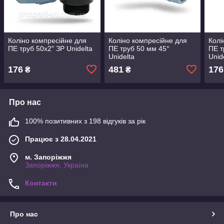
Коліно компресійне для
Коліно компресійне для
Колі
ПЕ труб 50х2" ЗР Unidelta
ПЕ труб 50 мм 45°
ПЕ т
Unidelta
Unid
176
481
176
₴
₴
Про нас
100% позитивних з 198 відгуків за рік
Працює з 28.04.2021
м. Запоріжжя
Запоріжжя, Україна
Контакти
Про нас