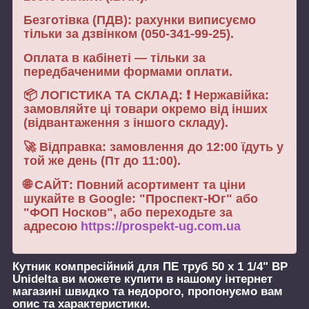
Безготівка (ПДВ): рахунки виписуємо
тільки за дзвінком (050-341-99-25).
Оплата в кабінеті — тільки за
передбаченими формами оплати.
📦 ЛОГІСТИКА ТА СКЛАД: ❗ Нержавійка:
замовляйте ці товари окремо від інших
(відвантаження з іншого складу).
🚀 Відправка: замовлення до 12:00 їдуть у
той же день (Пт до 11:00).
🌐 САЙТ: Повний асортимент та ціни
шукайте в Google: "Проспект-Юг" або
"ФОП Носков", або переходьте за
адресою
https://prospekt-ug.com.ua
Кутник компресійний для ПЕ труб 50 х 1 1/4" ВР
Unidelta
ви можете купити в нашому інтернет
магазині швидко та недорого, пропонуємо вам
опис та характеристики.