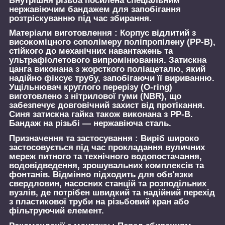
Внутрішня різьба посилена спеціальним
нержавіючим бандажем для запобігання
розтріскуванню під час збирання.
Матеріали виготовлення :
Корпус відлитий з
високоміцного сополімеру поліпропілену (PP-B),
стійкого до механічних навантажень та
ультрафіолетового випромінювання. Затискна
цанга виконана з жорсткого поліацеталю, який
надійно фіксує трубу, запобігаючи її вириванню.
Ущільнювач круглого перерізу (O-ring)
виготовлено з нітрилової гуми (NBR), що
забезпечує довговічний захист від протікання.
Синя затискна гайка також виконана з PP-B.
Бандаж на різьбі — нержавіюча сталь.
Призначення та застосування :
Виріб широко
застосовується під час прокладання вуличних
мереж питного та технічного водопостачання,
водовідведення, зрошувальних комплексів та
фонтанів. Відмінно підходить для обв'язки
свердловин, насосних станцій та розподільних
вузлів, де потрібен швидкий та надійний перехід
з пластикової труби на різьбовий кран або
фільтруючий елемент.