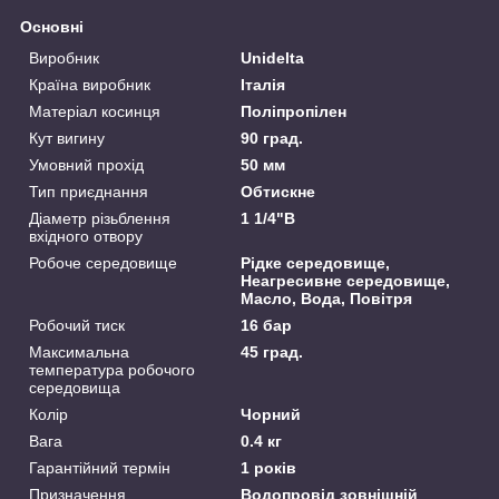
Основні
Виробник
Unidelta
Країна виробник
Італія
Матеріал косинця
Поліпропілен
Кут вигину
90 град.
Умовний прохід
50 мм
Тип приєднання
Обтискне
Діаметр різьблення
1 1/4"В
вхідного отвору
Робоче середовище
Рідке середовище,
Неагресивне середовище,
Масло, Вода, Повітря
Робочий тиск
16 бар
Максимальна
45 град.
температура робочого
середовища
Колір
Чорний
Вага
0.4 кг
Гарантійний термін
1 років
Призначення
Водопровід зовнішній