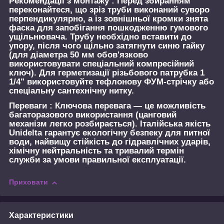
Рекомендації з монтажу :
Перед збиранням
переконайтеся, що зріз труби виконаний суворо
перпендикулярно, а із зовнішньої кромки знята
фаска для запобігання пошкодженню гумового
ущільнювача. Трубу необхідно вставити до
упору, після чого щільно затягнути синю гайку
(для діаметра 50 мм обов'язково
використовувати спеціальний компресійний
ключ). Для герметизації різьбового патрубка 1
1/4" використовуйте тефлонову ФУМ-стрічку або
спеціальну сантехнічну нитку.
Переваги :
Ключова перевага — це можливість
багаторазового використання (цанговий
механізм легко розбирається). Італійська якість
Unidelta гарантує екологічну безпеку для питної
води, найвищу стійкість до гідравлічних ударів,
хімічну нейтральність та тривалий термін
служби за умови правильної експлуатації.
Приховати
Характеристики