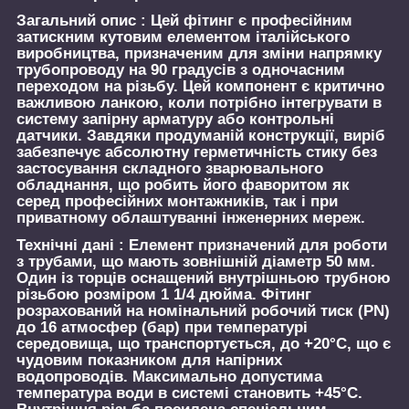
Загальний опис :
Цей фітинг є професійним
затискним кутовим елементом італійського
виробництва, призначеним для зміни напрямку
трубопроводу на 90 градусів з одночасним
переходом на різьбу. Цей компонент є критично
важливою ланкою, коли потрібно інтегрувати в
систему запірну арматуру або контрольні
датчики. Завдяки продуманій конструкції, виріб
забезпечує абсолютну герметичність стику без
застосування складного зварювального
обладнання, що робить його фаворитом як
серед професійних монтажників, так і при
приватному облаштуванні інженерних мереж.
Технічні дані :
Елемент призначений для роботи
з трубами, що мають зовнішній діаметр 50 мм.
Один із торців оснащений внутрішньою трубною
різьбою розміром 1 1/4 дюйма. Фітинг
розрахований на номінальний робочий тиск (PN)
до 16 атмосфер (бар) при температурі
середовища, що транспортується, до +20°C, що є
чудовим показником для напірних
водопроводів. Максимально допустима
температура води в системі становить +45°C.