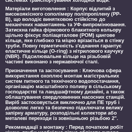
системах транспортування холодної води.
Матеріали виготовлення :
Корпус відлитий з
високоякісного сополімеру поліпропілену (PP-
B), що володіє винятковою стійкістю до
механічних навантажень та УФ-випромінювання.
Затискна гайка фірмового блакитного кольору
щільно фіксує поліацеталове (POM) цангове
кільце, яке глибоко та міцно врізається в стінку
труби. Повну герметичність з'єднання гарантує
еластичне кільце (O-ring) з нітрилового каучуку
(NBR). Підсилювальне кільце на різьбовій
частині виконано з нержавіючої сталі.
Призначення та застосування :
Ключова сфера
використання охоплює монтаж магістральних
систем питного та технічного водопостачання,
організацію масштабного поливу в сільському
господарстві та ландшафтному дизайні, а також
облаштування свердловинних насосних станцій.
Виріб застосовується виключно для ПЕ труб і
дозволяє легко та безпечно підключати велику
запірну арматуру, розподільні колектори або
металеві переходи із зовнішньою різьбою 2".
Рекомендації з монтажу :
Перед початком робіт