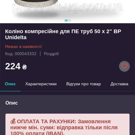
Коліно компресійне для ПЕ труб 50 х 2" ВР
Unidelta
Немає в наявності
Код: 000043332
Роздріб
224
₴
Опис
Характеристики
Відгуки про товар
Доставка
Опис
💰 ОПЛАТА ТА РАХУНКИ: Замовлення
нижче мін. суми: відправка тільки після
100% оплати (IBAN).