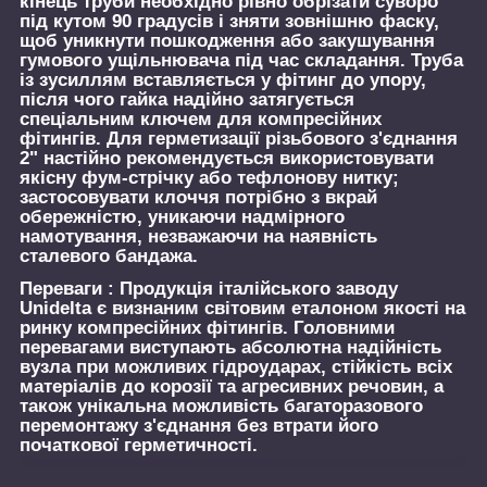
кінець труби необхідно рівно обрізати суворо
під кутом 90 градусів і зняти зовнішню фаску,
щоб уникнути пошкодження або закушування
гумового ущільнювача під час складання. Труба
із зусиллям вставляється у фітинг до упору,
після чого гайка надійно затягується
спеціальним ключем для компресійних
фітингів. Для герметизації різьбового з'єднання
2" настійно рекомендується використовувати
якісну фум-стрічку або тефлонову нитку;
застосовувати клоччя потрібно з вкрай
обережністю, уникаючи надмірного
намотування, незважаючи на наявність
сталевого бандажа.
Переваги :
Продукція італійського заводу
Unidelta є визнаним світовим еталоном якості на
ринку компресійних фітингів. Головними
перевагами виступають абсолютна надійність
вузла при можливих гідроударах, стійкість всіх
матеріалів до корозії та агресивних речовин, а
також унікальна можливість багаторазового
перемонтажу з'єднання без втрати його
початкової герметичності.