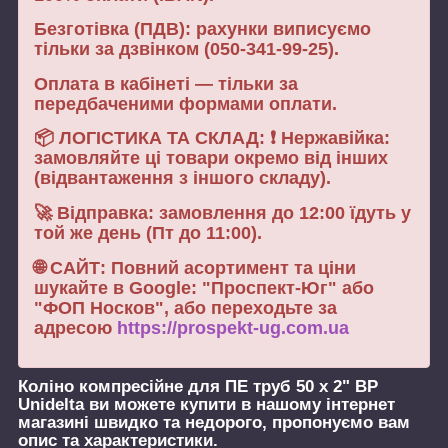
Безготівка (ПДВ): рахунки виписуємо
тільки за дзвінком (050-341-99-25).
Оплата в кабінеті — тільки за
передбаченими формами оплати.
📦 ЛОГІСТИКА ТА СКЛАД: ❗ Нержавійка:
замовляйте ці товари окремо від інших
(відвантаження з іншого складу).
🚀 Відправка: замовлення до 12:00 їдуть у
той же день (Пт до 11:00).
🌐 САЙТ: Повний асортимент та ціни
шукайте в Google: "Проспект-Юг" або
"ФОП Носков", або переходьте за
адресою
https://prospekt-ug.com.ua
Коліно компресійне для ПЕ труб 50 х 2" ВР
Unidelta
ви можете купити в нашому інтернет
магазині швидко та недорого, пропонуємо вам
опис та характеристики.