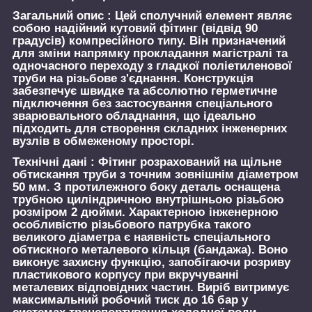
Загальний опис :
Цей сполучний елемент являє
собою надійний кутовий фітинг (відвід 90
градусів) компресійного типу. Він призначений
для зміни напрямку прокладання магістралі та
одночасного переходу з гладкої поліетиленової
труби на різьбове з'єднання. Конструкція
забезпечує швидке та абсолютно герметичне
підключення без застосування спеціального
зварювального обладнання, що ідеально
підходить для створення складних інженерних
вузлів в обмеженому просторі.
Технічні дані :
Фітинг розрахований на щільне
обтискання труби з точним зовнішнім діаметром
50 мм. З протилежного боку деталь оснащена
трубною циліндричною внутрішньою різьбою
розміром 2 дюйми. Характерною інженерною
особливістю різьбового патрубка такого
великого діаметра є наявність спеціального
обтискного металевого кільця (бандажа). Воно
виконує захисну функцію, запобігаючи розриву
пластикового корпусу при вкручуванні
металевих відповідних частин. Виріб витримує
максимальний робочий тиск до 16 бар у