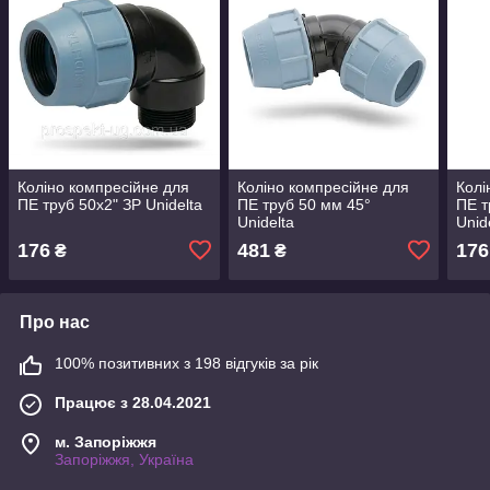
Коліно компресійне для
Коліно компресійне для
Колі
ПЕ труб 50х2" ЗР Unidelta
ПЕ труб 50 мм 45°
ПЕ т
Unidelta
Unid
176
481
176
₴
₴
Про нас
100% позитивних з 198 відгуків за рік
Працює з 28.04.2021
м. Запоріжжя
Запоріжжя, Україна