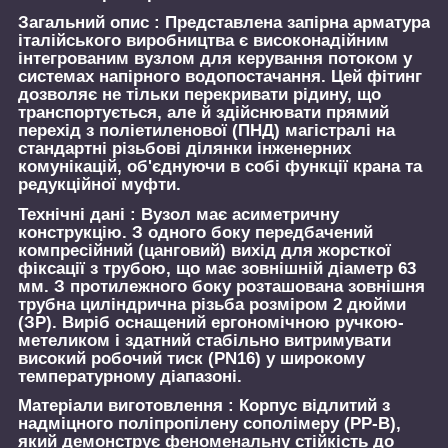
Загальний опис :
Представлена запірна арматура
італійського виробництва є високонадійним
інтегрованим вузлом для керування потоком у
системах напірного водопостачання. Цей фітинг
дозволяє не тільки перекривати рідину, що
транспортується, але й здійснювати прямий
перехід з поліетиленової (ПНД) магістралі на
стандартні різьбові ділянки інженерних
комунікацій, об'єднуючи в собі функції крана та
редукційної муфти.
Технічні дані :
Вузол має асиметричну
конструкцію. З одного боку передбачений
компресійний (цанговий) вихід для жорсткої
фіксації з трубою, що має зовнішній діаметр 63
мм. З протилежного боку розташована зовнішня
трубна циліндрична різьба розміром 2 дюйми
(ЗР). Виріб оснащений ергономічною ручкою-
метеликом і здатний стабільно витримувати
високий робочий тиск (PN16) у широкому
температурному діапазоні.
Матеріали виготовлення :
Корпус відлитий з
надміцного поліпропілену сополімеру (PP-B),
який демонструє феноменальну стійкість до