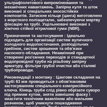
ультрафіолетового випромінювання та
механічних навантажень. Запірна куля та шток
виконані зі спеціальних зносостійких
композитів. Затискне кільце (цанга) виготовлено
з жорсткого поліацеталю, забезпечуючи мертву
фіксацію на трубі. Ущільнювачі виконані з
хімічно стійкої нітрилової гуми (NBR).
Призначення та застосування :
Ідеально
підходить для організації систем вуличного
холодного водопостачання, розподільчих
гребінок, систем зрошення та обв'язки
насосного обладнання. Незамінний при
створенні роз'ємних переходів зі стандартної
водопровідної труби на різьбову запірну
арматуру, фільтри грубої очистки або сталеві
трубопроводи.
Рекомендації з монтажу :
Цангове складання на
трубі 63 мм проводиться з обов'язковим
застосуванням спеціального компресійного
ключа. Кінець труби слід рівно обрізати суворо
під прямим кутом, зняти зовнішню фаску і
змастити технічним вазеліном або мильним
розчином, щоб уникнути пошкодження