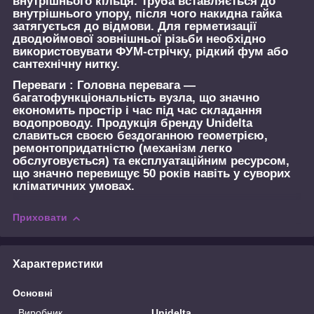
внутрішнього кільця. Труба вставляється до
внутрішнього упору, після чого накидна гайка
затягується до відмови. Для герметизації
дводюймової зовнішньої різьби необхідно
використовувати ФУМ-стрічку, рідкий фум або
сантехнічну нитку.
Переваги :
Головна перевага —
багатофункціональність вузла, що значно
економить простір і час під час складання
водопроводу. Продукція бренду Unidelta
славиться своєю бездоганною геометрією,
ремонтопридатністю (механізм легко
обслуговується) та експлуатаційним ресурсом,
що значно перевищує 50 років навіть у суворих
кліматичних умовах.
Приховати
Характеристики
Основні
Виробник
Unidelta