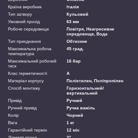
Країна виробник
Італія
Тип затвору
Кульовий
Умовний прохід
63 мм
Робоче середовище
Повітря, Неагресивне
середовище, Вода
Тип приєднання
Обтискне
Максимальна робоча
45 град.
температура
Максимальний робочий
16 бар
тиск
Клас герметичності
А
Матеріал корпусу
Поліетилен, Поліпропілен
Спосіб монтажу
Горизонтальний/
вертикальний
Привід
Ручний
Ручний привід
Ручка важіль
Колір
Чорний
Вага
1 кг
Гарантійний термін
12 міс
Діаметр крана
2"