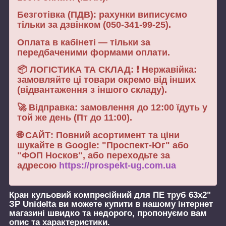
Безготівка (ПДВ): рахунки виписуємо
тільки за дзвінком (050-341-99-25).
Оплата в кабінеті — тільки за
передбаченими формами оплати.
📦 ЛОГІСТИКА ТА СКЛАД: ❗ Нержавійка:
замовляйте ці товари окремо від інших
(відвантаження з іншого складу).
🚀 Відправка: замовлення до 12:00 їдуть у
той же день (Пт до 11:00).
🌐 САЙТ: Повний асортимент та ціни
шукайте в Google: "Проспект-Юг" або
"ФОП Носков", або переходьте за
адресою
https://prospekt-ug.com.ua
Кран кульовий компресійний для ПЕ труб 63х2"
ЗР Unidelta
ви можете купити в нашому інтернет
магазині швидко та недорого, пропонуємо вам
опис та характеристики.