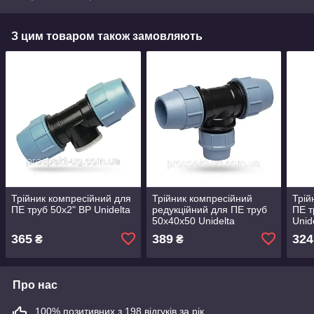
З цим товаром також замовляють
Трійник компресійний для
Трійник компресійний
Трій
ПЕ труб 50х2" ВР Unidelta
редукційний для ПЕ труб
ПЕ т
50х40х50 Unidelta
Unid
365
389
324
₴
₴
Про нас
100% позитивних з 198 відгуків за рік