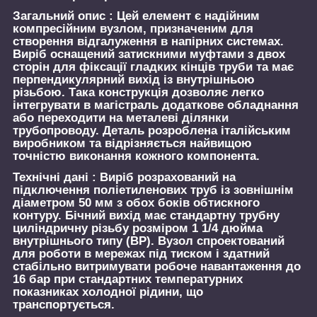
Загальний опис :
Цей елемент є надійним
компресійним вузлом, призначеним для
створення відгалуження в напірних системах.
Виріб оснащений затискними муфтами з двох
сторін для фіксації гладких кінців труби та має
перпендикулярний вихід із внутрішньою
різьбою. Така конструкція дозволяє легко
інтегрувати в магістраль додаткове обладнання
або переходити на металеві ділянки
трубопроводу. Деталь розроблена італійським
виробником та відрізняється найвищою
точністю виконання кожного компонента.
Технічні дані :
Виріб розрахований на
підключення поліетиленових труб із зовнішнім
діаметром 50 мм з обох боків обтискного
контуру. Бічний вихід має стандартну трубну
циліндричну різьбу розміром 1 1/4 дюйма
внутрішнього типу (ВР). Вузол спроектований
для роботи в мережах під тиском і здатний
стабільно витримувати робоче навантаження до
16 бар при стандартних температурних
показниках холодної рідини, що
транспортується.