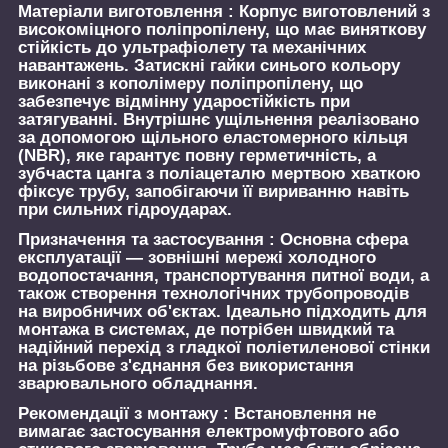
Матеріали виготовлення :
Корпус виготовлений з
високоміцного поліпропілену, що має виняткову
стійкість до ультрафіолету та механічних
навантажень. Затискні гайки синього кольору
виконані з кополімеру поліпропілену, що
забезпечує відмінну ударостійкість при
затягуванні. Внутрішнє ущільнення реалізовано
за допомогою щільного еластомерного кільця
(NBR), яке гарантує повну герметичність, а
зубчаста цанга з поліацеталю мертвою хваткою
фіксує трубу, запобігаючи її вириванню навіть
при сильних гідроударах.
Призначення та застосування :
Основна сфера
експлуатації — зовнішні мережі холодного
водопостачання, транспортування питної води, а
також створення технологічних трубопроводів
на виробничих об'єктах. Ідеально підходить для
монтажа в системах, де потрібен швидкий та
надійний перехід з гладкої поліетиленової стінки
на різьбове з'єднання без використання
зварювального обладнання.
Рекомендації з монтажу :
Встановлення не
вимагає застосування електромуфтового або