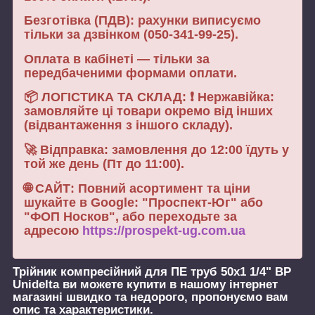
Безготівка (ПДВ): рахунки виписуємо
тільки за дзвінком (050-341-99-25).
Оплата в кабінеті — тільки за
передбаченими формами оплати.
📦 ЛОГІСТИКА ТА СКЛАД: ❗ Нержавійка:
замовляйте ці товари окремо від інших
(відвантаження з іншого складу).
🚀 Відправка: замовлення до 12:00 їдуть у
той же день (Пт до 11:00).
🌐 САЙТ: Повний асортимент та ціни
шукайте в Google: "Проспект-Юг" або
"ФОП Носков", або переходьте за
адресою
https://prospekt-ug.com.ua
Трійник компресійний для ПЕ труб 50х1 1/4" ВР
Unidelta
ви можете купити в нашому інтернет
магазині швидко та недорого, пропонуємо вам
опис та характеристики.