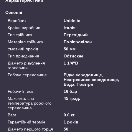
Характеристики
Основні
Виробник
Unidelta
Країна виробник
Італія
Тип трійника
Перехідний
Матеріал трійника
Поліпропілен
Умовний прохід
50 мм
Тип приєднання
Обтискне
Діаметр різьблення
1 1/4"В
горловини
Робоче середовище
Рідке середовище,
Неагресивне середовище,
Вода, Повітря
Робочий тиск
16 бар
Максимальна
45 град.
температура робочого
середовища
Вага
0.6 кг
Гарантійний термін
1 років
Діаметр першого торця
50