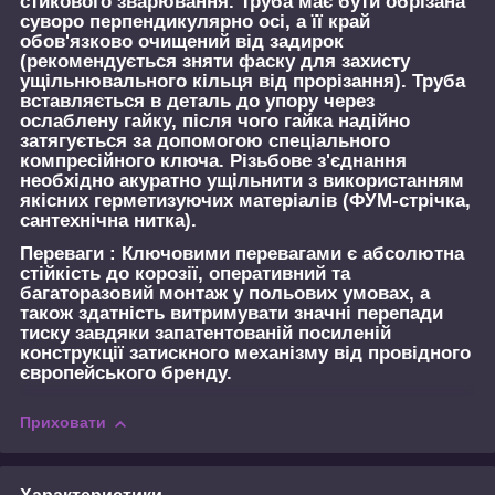
стикового зварювання. Труба має бути обрізана
суворо перпендикулярно осі, а її край
обов'язково очищений від задирок
(рекомендується зняти фаску для захисту
ущільнювального кільця від прорізання). Труба
вставляється в деталь до упору через
ослаблену гайку, після чого гайка надійно
затягується за допомогою спеціального
компресійного ключа. Різьбове з'єднання
необхідно акуратно ущільнити з використанням
якісних герметизуючих матеріалів (ФУМ-стрічка,
сантехнічна нитка).
Переваги :
Ключовими перевагами є абсолютна
стійкість до корозії, оперативний та
багаторазовий монтаж у польових умовах, а
також здатність витримувати значні перепади
тиску завдяки запатентованій посиленій
конструкції затискного механізму від провідного
європейського бренду.
Приховати