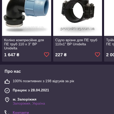
Коліно компресійне для
Сідло врізне для ПЕ труб
Трій
ПЕ труб 110 х 3" ВР
110х1" ВР Unidelta
ПЕ т
Unidelta
1 647
227
2 0
₴
₴
Про нас
100% позитивних з 198 відгуків за рік
Працює з 28.04.2021
м. Запоріжжя
Запоріжжя, Україна
Контакти