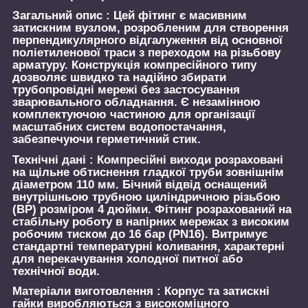
Загальний опис :
Цей фітинг є масивним
затискним вузлом, розробленим для створення
перпендикулярного відгалуження від основної
поліетиленової траси з переходом на різьбову
арматуру. Конструкція компресійного типу
дозволяє швидко та надійно збирати
трубопровідні мережі без застосування
зварювального обладнання. Є незамінною
комплектуючою частиною для організації
масштабних систем водопостачання,
забезпечуючи герметичний стик.
Технічні дані :
Компресійні виходи розраховані
на щільне обтиснення гладкої труби зовнішнім
діаметром 110 мм. Бічний відвід оснащений
внутрішньою трубною циліндричною різьбою
(ВР) розміром 4 дюйми. Фітинг розрахований на
стабільну роботу в напірних мережах з високим
робочим тиском до 16 бар (PN16). Витримує
стандартні температурні коливання, характерні
для перекачування холодної питної або
технічної води.
Матеріали виготовлення :
Корпус та затискні
гайки виробляються з високоміцного