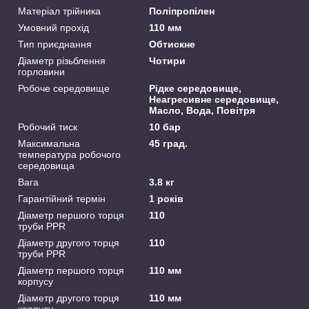
Матеріал трійника
Поліпропілен
Умовний прохід
110 мм
Тип приєднання
Обтискне
Діаметр різьблення
Чотири
горловини
Робоче середовище
Рідке середовище,
Неагресивне середовище,
Масло, Вода, Повітря
Робочий тиск
10 бар
Максимальна
45 град.
температура робочого
середовища
Вага
3.8 кг
Гарантійний термін
1 років
Діаметр першого торця
110
труби PPR
Діаметр другого торця
110
труби PPR
Діаметр першого торця
110 мм
корпусу
Діаметр другого торця
110 мм
корпусу