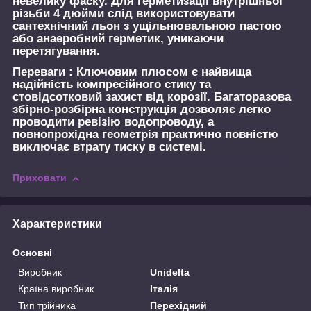
невелику фаску. Для герметизації внутрішньої
різьби 4 дюйми слід використовувати
сантехнічний льон з ущільнювальною пастою
або анаеробний герметик, уникаючи
перетягування.
Переваги :
Ключовим плюсом є найвища
надійність компресійного стику та
стовідсотковий захист від корозії. Багаторазова
збірно-розбірна конструкція дозволяє легко
проводити ревізію водопроводу, а
повнопрохідна геометрія практично повністю
виключає втрату тиску в системі.
Приховати
Характеристики
Основні
Виробник
Unidelta
Країна виробник
Італія
Тип трійника
Перехідний