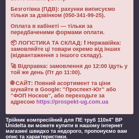
Безготівка (ПДВ): рахунки виписуємо
тільки за дзвінком (050-341-99-25).
Оплата в кабінеті — тільки за
передбаченими формами оплати.
📦 ЛОГІСТИКА ТА СКЛАД: ❗ Нержавійка:
замовляйте ці товари окремо від інших
(відвантаження з іншого складу).
🚀 Відправка: замовлення до 12:00 їдуть у
той же день (Пт до 11:00).
🌐 САЙТ: Повний асортимент та ціни
шукайте в Google: "Проспект-Юг" або
"ФОП Носков", або переходьте за
адресою
https://prospekt-ug.com.ua
Трійник компресійний для ПЕ труб 110х4" ВР
Unidelta
ви можете купити в нашому інтернет
магазині швидко та недорого, пропонуємо вам
опис та характеристики.