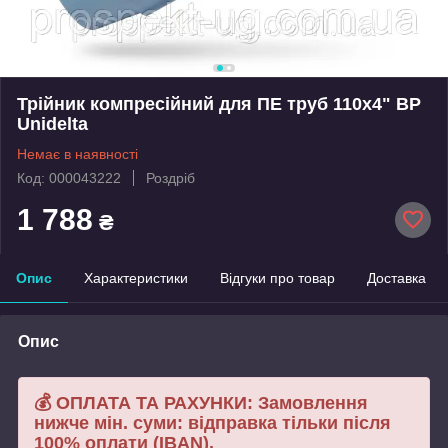
Трійник компресійний для ПЕ труб 110х4" ВР
Unidelta
Немає в наявності
Код: 000043222
Роздріб
1 788
₴
Опис
Характеристики
Відгуки про товар
Доставка
Опис
💰 ОПЛАТА ТА РАХУНКИ: Замовлення
нижче мін. суми: відправка тільки після
100% оплати (IBAN).