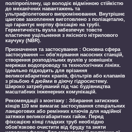
поліпропілену, що володіє відмінною стійкістю
до механічних навантажень та
ультрафіолетового випромінювання. Внутрішнє
цангове захоплення виготовлено з поліацеталю,
що гарантує мертву фіксацію на трубі.
Герметичність вузла забезпечує товсте
еластичне ущільнення з якісного нітрилового
каучуку (NBR).
Призначення та застосування :
Основна сфера
застосування — обв'язування насосних станцій,
створення розподільних вузлів у зовнішніх
мережах водопроводу та технологічних лініях.
Ідеально підходить для врізання
великогабаритних кранів, фільтрів або клапанів
з різьбою 4 дюйми в діючу гідросистему.
Широко затребуваний під час будівництва
масштабних інженерних комунікацій.
Рекомендації з монтажу :
Збирання затискних
кінців 110 мм вимагає застосування спеціальних
ланцюгових або ремінних ключів для надійної
затяжки великогабаритних гайок. Перед
фіксацією кінці гладких труб необхідно
обов'язково очистити від бруду та зняти