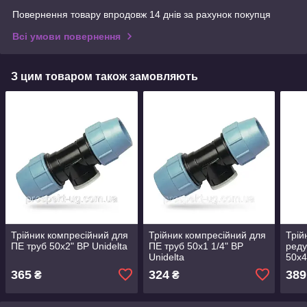
Повернення товару впродовж 14 днів за рахунок покупця
Всі умови повернення
З цим товаром також замовляють
Трійник компресійний для
Трійник компресійний для
Трій
ПЕ труб 50х2" ВР Unidelta
ПЕ труб 50х1 1/4" ВР
реду
Unidelta
50х4
365
324
389
₴
₴