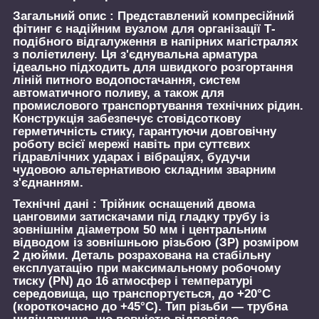
Загальний опис :
Представлений компресійний
фітинг є надійним вузлом для організації Т-
подібного відгалуження в напірних магістралях
з поліетилену. Ця з'єднувальна арматура
ідеально підходить для швидкого розгортання
ліній питного водопостачання, систем
автоматичного поливу, а також для
промислового транспортування технічних рідин.
Конструкція забезпечує стовідсоткову
герметичність стику, гарантуючи довговічну
роботу всієї мережі навіть при суттєвих
гідравлічних ударах і вібраціях, будучи
чудовою альтернативою складним зварним
з'єднанням.
Технічні дані :
Трійник оснащений двома
цанговими затискачами під гладку трубу із
зовнішнім діаметром 50 мм і центральним
відводом із зовнішньою різьбою (ЗР) розміром
2 дюйми. Деталь розрахована на стабільну
експлуатацію при максимальному робочому
тиску (PN) до 16 атмосфер і температурі
середовища, що транспортується, до +20°C
(короткочасно до +45°C). Тип різьби — трубна