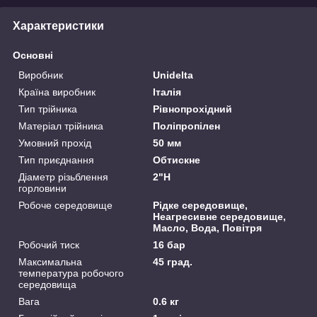
Характеристики
Основні
Виробник
Unidelta
Країна виробник
Італія
Тип трійника
Рівнопрохідний
Матеріал трійника
Поліпропілен
Умовний прохід
50 мм
Тип приєднання
Обтискне
Діаметр різьблення
2"Н
горловини
Робоче середовище
Рідке середовище,
Неагресивне середовище,
Масло, Вода, Повітря
Робочий тиск
16 бар
Максимальна
45 град.
температура робочого
середовища
Вага
0.6 кг