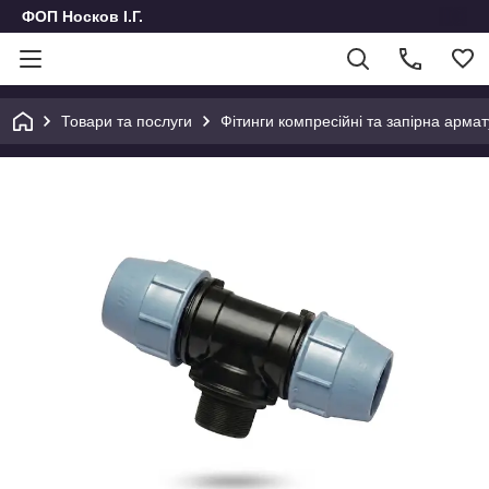
ФОП Носков І.Г.
Товари та послуги
Фітинги компресійні та запірна армат