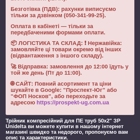
Безготівка (ПДВ): рахунки виписуємо
тільки за дзвінком (050-341-99-25).
Оплата в кабінеті — тільки за
передбаченими формами оплати.
📦 ЛОГІСТИКА ТА СКЛАД: ❗ Нержавійка:
замовляйте ці товари окремо від інших
(відвантаження з іншого складу).
🚀 Відправка: замовлення до 12:00 їдуть у
той же день (Пт до 11:00).
🌐 САЙТ: Повний асортимент та ціни
шукайте в Google: "Проспект-Юг" або
"ФОП Носков", або переходьте за
адресою
https://prospekt-ug.com.ua
Трійник компресійний для ПЕ труб 50х2" ЗР
Unidelta
ви можете купити в нашому інтернет
магазині швидко та недорого, пропонуємо вам
опис та характеристики.