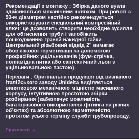
Рекомендації з монтажу :
Збірка даного вузла
здійснюється механічним шляхом. При роботі з
50-м діаметром настійно рекомендується
використовувати спеціальний компресійний
ключ: це дозволить створити необхідне зусилля
для обтиснення труби і запобіжить
пошкодженню граней накидної гайки.
Центральний різьбовий відвід 2" вимагає
обов'язкової герметизації за допомогою
професійних ущільнювачів (фум-стрічка,
поліамідна нитка або сантехнічний льон з
ущільнювальною пастою).
Переваги :
Оригінальна продукція від визнаного
італійського заводу Unidelta виділяється
винятковою механічною міцністю масивного
корпусу, інтуїтивною простотою збірки-
розбирання (забезпечує можливість
багаторазового використання фітинга на різних
об'єктах) та абсолютною герметичністю
протягом усього терміну служби трубопроводу.
Приховати