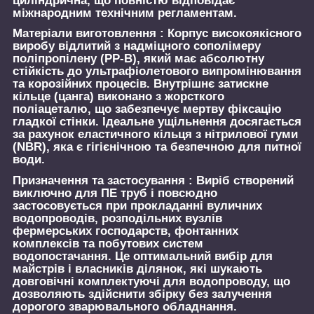
циліндрична, що повністю відповідає
міжнародним технічним регламентам.
Матеріали виготовлення :
Корпус високоякісного
виробу відлитий з надміцного сополімеру
поліпропілену (PP-B), який має абсолютну
стійкість до ультрафіолетового випромінювання
та корозійних процесів. Внутрішнє затискне
кільце (цанга) виконано з жорсткого
поліацеталю, що забезпечує мертву фіксацію
гладкої стінки. Ідеальне ущільнення досягається
за рахунок еластичного кільця з нітрилової гуми
(NBR), яка є гігієнічною та безпечною для питної
води.
Призначення та застосування :
Виріб створений
виключно для ПЕ труб і повсюдно
застосовується при прокладанні вуличних
водопроводів, розподільних вузлів
фермерських господарств, фонтанних
комплексів та побутових систем
водопостачання. Це оптимальний вибір для
майстрів і власників ділянок, які шукають
довговічні комплектуючі для водопроводу, що
дозволяють здійснити збірку без залучення
дорогого зварювального обладнання.