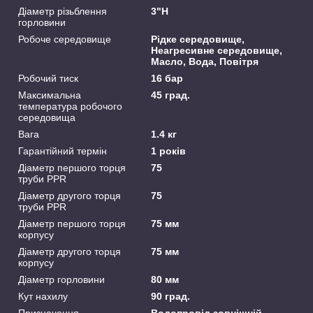
Діаметр різьблення
3"Н
горловини
Робоче середовище
Рідке середовище,
Неагресивне середовище,
Масло, Вода, Повітря
Робочий тиск
16 бар
Максимальна
45 град.
температура робочого
середовища
Вага
1.4 кг
Гарантійний термін
1 років
Діаметр першого торця
75
труби PPR
Діаметр другого торця
75
труби PPR
Діаметр першого торця
75 мм
корпусу
Діаметр другого торця
75 мм
корпусу
Діаметр горловини
80 мм
Кут нахилу
90 град.
Призначення
Водопровід зовнішній