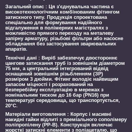
Загальний опис :
Ця з'єднувальна частина є
високотехнологічним комбінованим фітингом
затискного типу. Продукція спроектована
спеціально для формування надійного
відгалуження в полімерних магістралях з
можливістю прямого переходу на металеву
запірну арматуру, різьбові фільтри або насосне
обладнання без застосування зварювальних
апаратів.
Технічні дані :
Виріб забезпечує двостороннє
цангове затискання труб із зовнішнім діаметром
75 мм, а центральний інтегрований відвід
оснащений зовнішнім різьбленням (ЗР)
розміром 3 дюйми. Фітинг володіє найвищим
запасом міцності і розрахований на
безперебійну експлуатацію в мережах з
номінальним тиском до 16 бар (PN16) при
температурі середовища, що транспортується,
20°C.
Матеріали виготовлення :
Корпус і масивні
накидні гайки відлиті з преміального сополімеру
поліпропілену (PP-B). Конструкція включає
жорсткі затискні елементи з поліацеталю, що