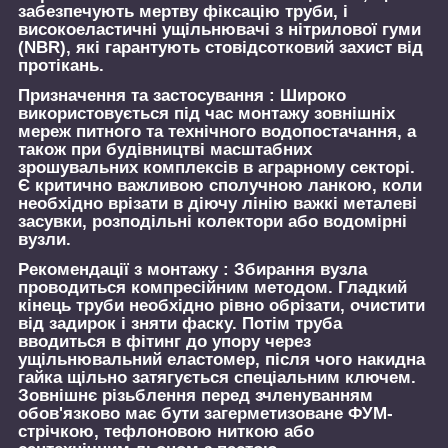
забезпечують мертву фіксацію труби, і
високоеластичні ущільнювачі з нітрилової гуми
(NBR), які гарантують стовідсотковий захист від
протікань.
Призначення та застосування :
Широко
використовується під час монтажу зовнішніх
мереж питного та технічного водопостачання, а
також при будівництві масштабних
зрошувальних комплексів в аграрному секторі.
Є критично важливою сполучною ланкою, коли
необхідно врізати в діючу лінію важкі металеві
засувки, розподільні колектори або водомірні
вузли.
Рекомендації з монтажу :
Збирання вузла
проводиться компресійним методом. Гладкий
кінець труби необхідно рівно обрізати, очистити
від задирок і зняти фаску. Потім труба
вводиться в фітинг до упору через
ущільнювальний еластомер, після чого накидна
гайка щільно затягується спеціальним ключем.
Зовнішнє різьблення перед зчленуванням
обов'язково має бути загерметизоване ФУМ-
стрічкою, тефлоновою ниткою або