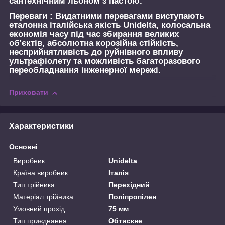
сантехнічним льоном з пастою.
Переваги :
Видатними перевагами виступають
еталонна італійська якість Unidelta, колосальна
економія часу під час збирання великих
об'єктів, абсолютна корозійна стійкість,
несприйнятливість до руйнівного впливу
ультрафіолету та можливість багаторазового
переобладнання інженерної мережі.
Приховати
Характеристики
Основні
Виробник
Unidelta
Країна виробник
Італія
Тип трійника
Перехідний
Матеріал трійника
Поліпропілен
Умовний прохід
75 мм
Тип приєднання
Обтискне