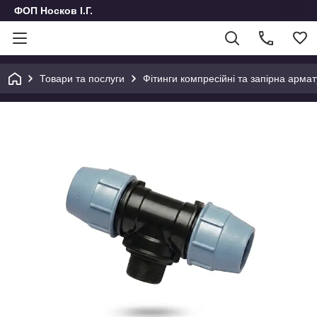
ФОП Носков І.Г.
Товари та послуги
Фітинги компресійні та запірна армат