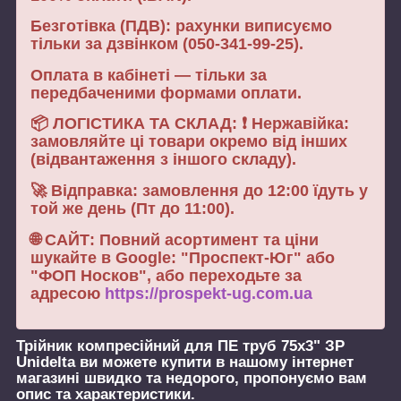
Безготівка (ПДВ): рахунки виписуємо
тільки за дзвінком (050-341-99-25).
Оплата в кабінеті — тільки за
передбаченими формами оплати.
📦 ЛОГІСТИКА ТА СКЛАД: ❗ Нержавійка:
замовляйте ці товари окремо від інших
(відвантаження з іншого складу).
🚀 Відправка: замовлення до 12:00 їдуть у
той же день (Пт до 11:00).
🌐 САЙТ: Повний асортимент та ціни
шукайте в Google: "Проспект-Юг" або
"ФОП Носков", або переходьте за
адресою
https://prospekt-ug.com.ua
Трійник компресійний для ПЕ труб 75х3" ЗР
Unidelta
ви можете купити в нашому інтернет
магазині швидко та недорого, пропонуємо вам
опис та характеристики.