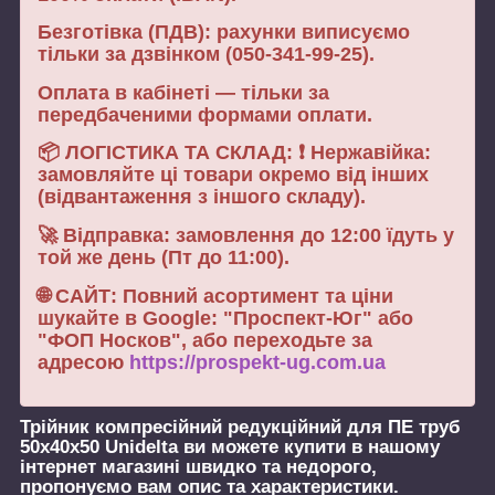
Безготівка (ПДВ): рахунки виписуємо
тільки за дзвінком (050-341-99-25).
Оплата в кабінеті — тільки за
передбаченими формами оплати.
📦 ЛОГІСТИКА ТА СКЛАД: ❗ Нержавійка:
замовляйте ці товари окремо від інших
(відвантаження з іншого складу).
🚀 Відправка: замовлення до 12:00 їдуть у
той же день (Пт до 11:00).
🌐 САЙТ: Повний асортимент та ціни
шукайте в Google: "Проспект-Юг" або
"ФОП Носков", або переходьте за
адресою
https://prospekt-ug.com.ua
Трійник компресійний редукційний для ПЕ труб
50х40х50 Unidelta
ви можете купити в нашому
інтернет магазині швидко та недорого,
пропонуємо вам опис та характеристики.