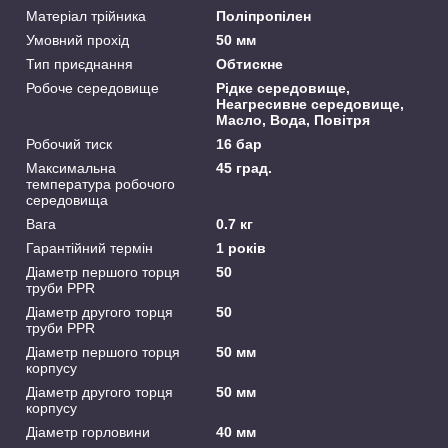
Матеріал трійника
Поліпропілен
Умовний прохід
50 мм
Тип приєднання
Обтискне
Робоче середовище
Рідке середовище,
Неагресивне середовище,
Масло, Вода, Повітря
Робочий тиск
16 бар
Максимальна
45 град.
температура робочого
середовища
Вага
0.7 кг
Гарантійний термін
1 років
Діаметр першого торця
50
труби PPR
Діаметр другого торця
50
труби PPR
Діаметр першого торця
50 мм
корпусу
Діаметр другого торця
50 мм
корпусу
Діаметр горловини
40 мм