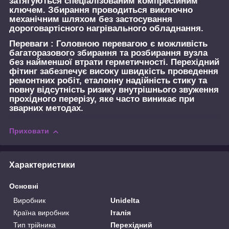
затягуються спеціалізованим компресійним
ключем. Збирання проводиться виключно
механічним шляхом без застосування
дороговартісного нагрівального обладнання.
Переваги :
Головною перевагою є можливість
багаторазового збирання та розбирання вузла
без найменшої втрати герметичності. Перехідний
фітинг забезпечує високу швидкість проведення
ремонтних робіт, еталонну надійність стику та
повну відсутність ризику внутрішнього звуження
прохідного перерізу, яке часто виникає при
зварних методах.
Приховати
Характеристики
Основні
Виробник
Unidelta
Країна виробник
Італія
Тип трійника
Перехідний