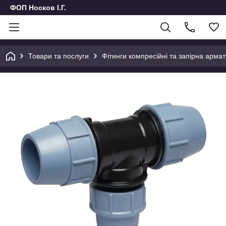
ФОП Носков І.Г.
Товари та послуги
Фітинги компресійні та запірна армат