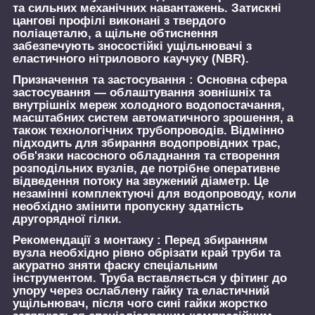
та сильних механічних навантажень. Затискні
цангові профілі виконані з твердого
поліацеталю, а щільне обтиснення
забезпечують зносостійкі ущільнювачі з
еластичного нітрилового каучуку (NBR).
Призначення та застосування :
Основна сфера
застосування — облаштування зовнішніх та
внутрішніх мереж холодного водопостачання,
масштабних систем автоматичного зрошення, а
також технологічних трубопроводів. Відмінно
підходить для збирання водопровідних трас,
обв'язки насосного обладнання та створення
розподільних вузлів, де потрібне оперативне
відведення потоку на звужений діаметр. Це
незамінні комплектуючі для водопроводу, коли
необхідно змінити пропускну здатність
другорядної гілки.
Рекомендації з монтажу :
Перед збиранням
вузла необхідно рівно обрізати край труби та
акуратно зняти фаску спеціальним
інструментом. Труба вставляється у фітинг до
упору через ослаблену гайку та еластичний
ущільнювач, після чого сині гайки жорстко