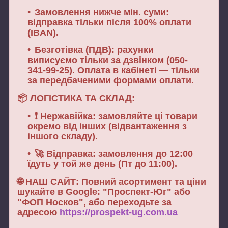
Замовлення нижче мін. суми:
відправка тільки після
100% оплати
(IBAN).
Безготівка (ПДВ):
рахунки
виписуємо
тільки за дзвінком
(050-
341-99-25). Оплата в кабінеті — тільки
за передбаченими формами оплати.
📦
ЛОГІСТИКА ТА СКЛАД:
❗
Нержавійка:
замовляйте ці товари
окремо
від інших (відвантаження з
іншого складу).
🚀
Відправка:
замовлення до 12:00
їдуть у той же день (Пт до 11:00).
🌐
НАШ САЙТ:
Повний асортимент та ціни
шукайте в Google:
"Проспект-Юг" або
"ФОП Носков"
, або переходьте за
адресою
https://prospekt-ug.com.ua