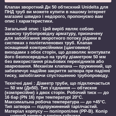
Клапан зворотний Дн 50 обтискний Unidelta для
ПНД труб
ви можете купити в нашому інтернет
магазині швидко і недорого, пропонуємо вам
опис і характеристики.
Загальний опис :
Цей виріб являє собою
захисну трубопровідну арматуру, призначену
для запобігання зворотного потоку рідини в
системах з поліетиленових труб. Клапан
оснащений компресійними (цанговими)
виходами з обох сторін, що дозволяє монтувати
його безпосередньо на трубу діаметром 50 мм
без використання різьбових перехідників або
зварювання. Механізм клапана — пружинний, що
забезпечує надійне закриття затвора при падінні
тиску, запобігаючи спустошенню трубопроводу.
Технічні дані :
Діаметр труби, що підключається
— 50 мм (Дн50). Тип з'єднання — обтискне
(компресійне) з двох сторін. Робочий тиск — до
16 бар (PN 16) при температурі 20°C.
Максимальна робоча температура — до +45°C.
Тип затвора — підпружинений тарілчастий.
Матеріал корпусу — поліпропілен (PP-B). Колір
— чорний корпус з синіми гайками.