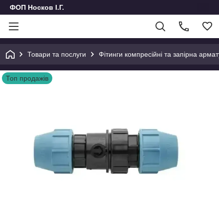
ФОП Носков І.Г.
Товари та послуги
Фітинги компресійні та запірна армат
Топ продажів