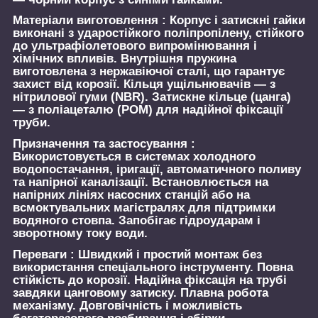
Матеріали виготовлення :
Корпус і затискні гайки
виконані з ударостійкого поліпропілену, стійкого
до ультрафіолетового випромінювання і
хімічних впливів. Внутрішня пружина
виготовлена з нержавіючої сталі, що гарантує
захист від корозії. Кільця ущільнювачів — з
нітрилової гуми (NBR). Затискне кільце (цанга)
— з поліацеталю (POM) для надійної фіксації
труби.
Призначення та застосування :
Використовується в системах холодного
водопостачання, іригації, автоматичного поливу
та напірної каналізації. Встановлюється на
напірних лініях насосних станцій або на
всмоктувальних магістралях для підтримки
водяного стовпа. Запобігає гідроударам і
зворотному току води.
Переваги :
Швидкий і простий монтаж без
використання спеціального інструменту. Повна
стійкість до корозії. Надійна фіксація на трубі
завдяки цанговому затиску. Плавна робота
механізму. Довговічність і можливість