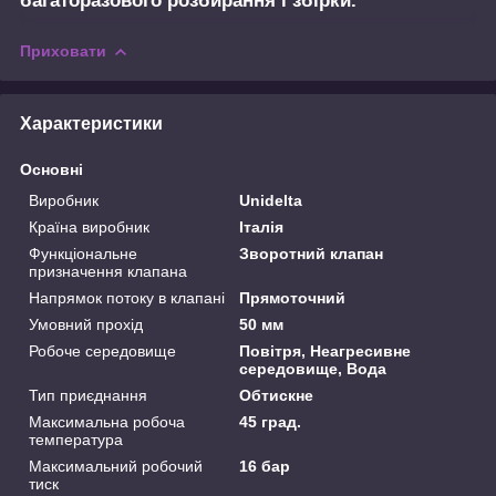
багаторазового розбирання і збірки.
Приховати
Характеристики
Основні
Виробник
Unidelta
Країна виробник
Італія
Функціональне
Зворотний клапан
призначення клапана
Напрямок потоку в клапані
Прямоточний
Умовний прохід
50 мм
Робоче середовище
Повітря, Неагресивне
середовище, Вода
Тип приєднання
Обтискне
Максимальна робоча
45 град.
температура
Максимальний робочий
16 бар
тиск