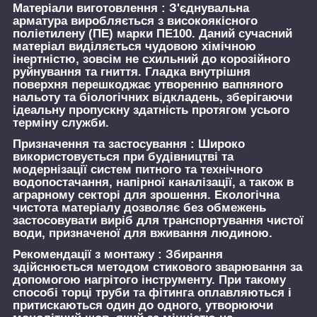
Матеріали виготовлення :
З'єднувальна
арматура виробляється з високоякісного
поліетилену (ПЕ) марки ПЕ100. Даний сучасний
матеріал виділяється чудовою хімічною
інертністю, зовсім не схильний до корозійного
руйнування та гниття. Гладка внутрішня
поверхня перешкоджає утворенню вапняного
нальоту та біологічних відкладень, зберігаючи
ідеальну пропускну здатність протягом усього
терміну служби.
Призначення та застосування :
Широко
використовується при будівництві та
модернізації систем питного та технічного
водопостачання, напірної каналізації, а також в
аграрному секторі для зрошення. Екологічна
чистота матеріалу дозволяє без обмежень
застосовувати виріб для транспортування чистої
води, призначеної для вживання людиною.
Рекомендації з монтажу :
Збирання
здійснюється методом стикового зварювання за
допомогою нагрітого інструменту. При такому
способі торці труби та фітинга оплавляються і
притискаються один до одного, утворюючи