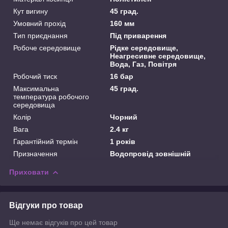
Кут вигину
45 град.
Умовний прохід
160 мм
Тип приєднання
Під приварення
Робоче середовище
Рідке середовище,
Неагресивне середовище,
Вода, Газ, Повітря
Робочий тиск
16 бар
Максимальна
45 град.
температура робочого
середовища
Колір
Чорний
Вага
2.4 кг
Гарантійний термін
1 років
Призначення
Водопровід зовнішній
Приховати
Відгуки про товар
Ще немає відгуків про цей товар