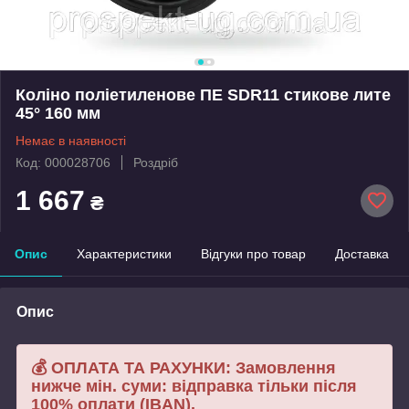
Коліно поліетиленове ПЕ SDR11 стикове лите
45° 160 мм
Немає в наявності
Код: 000028706
Роздріб
1 667
₴
Опис
Характеристики
Відгуки про товар
Доставка
Опис
💰 ОПЛАТА ТА РАХУНКИ: Замовлення
нижче мін. суми: відправка тільки після
100% оплати (IBAN).