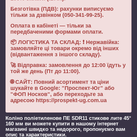
Безготівка (ПДВ): рахунки виписуємо
тільки за дзвінком (050-341-99-25).
Оплата в кабінеті — тільки за
передбаченими формами оплати.
📦 ЛОГІСТИКА ТА СКЛАД: ❗ Нержавійка:
замовляйте ці товари окремо від інших
(відвантаження з іншого складу).
🚀 Відправка: замовлення до 12:00 їдуть у
той же день (Пт до 11:00).
🌐 САЙТ: Повний асортимент та ціни
шукайте в Google: "Проспект-Юг" або
"ФОП Носков", або переходьте за
адресою https://prospekt-ug.com.ua
Коліно поліетиленове ПЕ SDR11 стикове лите 45°
160 мм
ви можете купити в нашому інтернет
магазині швидко та недорого, пропонуємо вам
опис та характеристики.