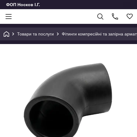
ФОП Носков І.Г.
Товари та послуги
Фітинги компресійні та запірна армат