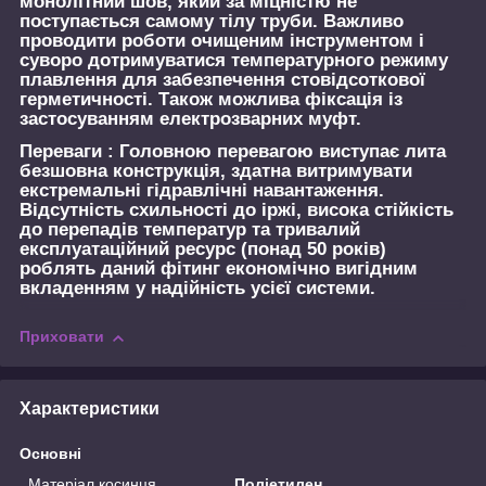
монолітний шов, який за міцністю не
поступається самому тілу труби. Важливо
проводити роботи очищеним інструментом і
суворо дотримуватися температурного режиму
плавлення для забезпечення стовідсоткової
герметичності. Також можлива фіксація із
застосуванням електрозварних муфт.
Переваги :
Головною перевагою виступає лита
безшовна конструкція, здатна витримувати
екстремальні гідравлічні навантаження.
Відсутність схильності до іржі, висока стійкість
до перепадів температур та тривалий
експлуатаційний ресурс (понад 50 років)
роблять даний фітинг економічно вигідним
вкладенням у надійність усієї системи.
Приховати
Характеристики
Основні
Матеріал косинця
Поліетилен