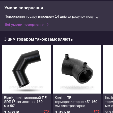
Умови повернення
Повернення товару впродовж 14 днів за рахунок покупця
Всі умови повернення
З цим товаром також замовляють
Відвід поліетиленовий ПЕ
Коліно ПЕ
Колі
SDR17 сегментний 160
терморезисторне 45° 160
терм
мм 90°
мм електрозварне
мм е
1 563
3 335
3 3
₴
₴