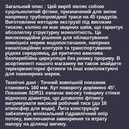
Загальний опис :
Цей виріб являє собою
суцільнолитий фітинг, призначений для зміни
напрямку трубопровідної траси на 45 градусів.
Виготовлене методом екструзії під високим
тиском, коліно не має зварних швів, що гарантує
абсолютну структурну монолітність. Це
високонадійне рішення для облаштування
зовнішніх мереж водопостачання, напірних
каналізаційних контурів та транспортування
рідких середовищ, де критично важлива
безперебійна циркуляція без ризику прориву. В
асортименті нашого магазину ви також знайдете
терморезисторні фітинги та інші комплектуючі
для інженерних мереж.
Технічні дані :
Точний зовнішній показник
становить 160 мм. Кут повороту дорівнює 45°.
Показник SDR11 означає високу товщину стінки
відносно діаметра, що дозволяє фітингу
витримувати високий робочий тиск (до 16
атмосфер для води). Лита конструкція
забезпечує мінімальний гідравлічний опір
потоку, виключаючи завихрення та втрату
напору на ділянці вигину.