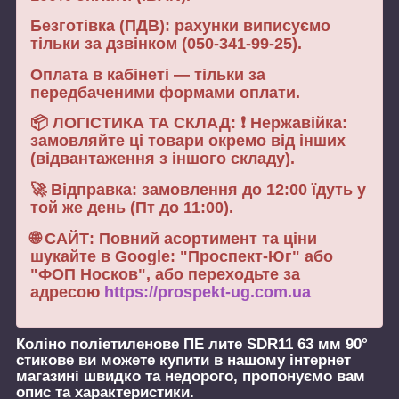
Безготівка (ПДВ): рахунки виписуємо
тільки за дзвінком (050-341-99-25).
Оплата в кабінеті — тільки за
передбаченими формами оплати.
📦 ЛОГІСТИКА ТА СКЛАД: ❗ Нержавійка:
замовляйте ці товари окремо від інших
(відвантаження з іншого складу).
🚀 Відправка: замовлення до 12:00 їдуть у
той же день (Пт до 11:00).
🌐 САЙТ: Повний асортимент та ціни
шукайте в Google: "Проспект-Юг" або
"ФОП Носков", або переходьте за
адресою
https://prospekt-ug.com.ua
Коліно поліетиленове ПЕ лите SDR11 63 мм 90°
стикове
ви можете купити в нашому інтернет
магазині швидко та недорого, пропонуємо вам
опис та характеристики.