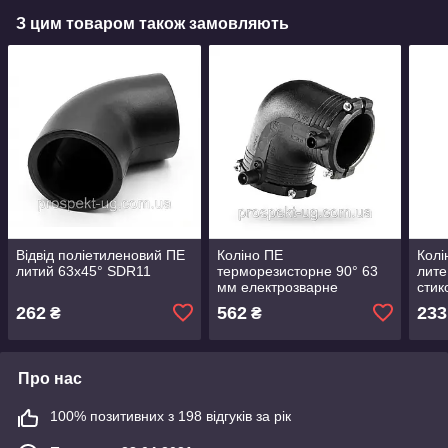
З цим товаром також замовляють
Відвід поліетиленовий ПЕ
Коліно ПЕ
Колі
литий 63х45° SDR11
терморезисторне 90° 63
лите
мм електрозварне
стик
262
562
233
₴
₴
Про нас
100% позитивних з 198 відгуків за рік