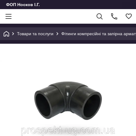
ФОП Носков І.Г.
Товари та послуги
Фітинги компресійні та запірна армат