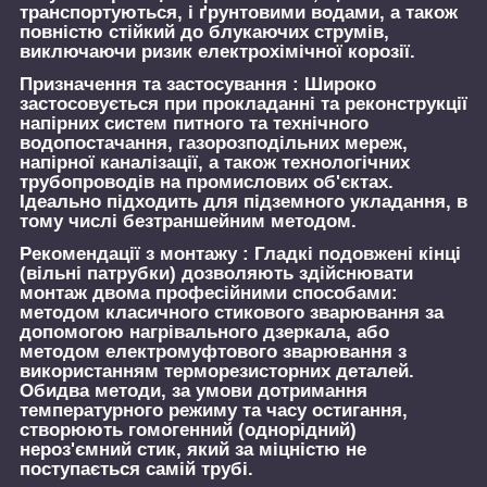
транспортуються, і ґрунтовими водами, а також
повністю стійкий до блукаючих струмів,
виключаючи ризик електрохімічної корозії.
Призначення та застосування :
Широко
застосовується при прокладанні та реконструкції
напірних систем питного та технічного
водопостачання, газорозподільних мереж,
напірної каналізації, а також технологічних
трубопроводів на промислових об'єктах.
Ідеально підходить для підземного укладання, в
тому числі безтраншейним методом.
Рекомендації з монтажу :
Гладкі подовжені кінці
(вільні патрубки) дозволяють здійснювати
монтаж двома професійними способами:
методом класичного стикового зварювання за
допомогою нагрівального дзеркала, або
методом електромуфтового зварювання з
використанням терморезисторних деталей.
Обидва методи, за умови дотримання
температурного режиму та часу остигання,
створюють гомогенний (однорідний)
нероз'ємний стик, який за міцністю не
поступається самій трубі.