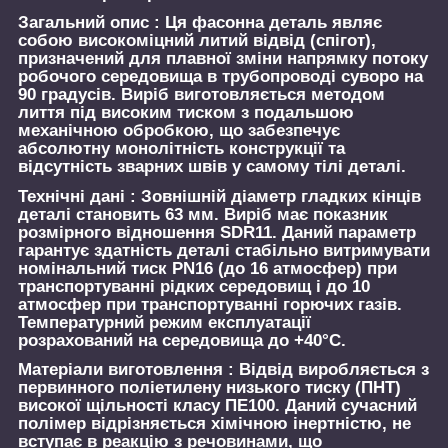
Загальний опис :
Ця фасонна деталь являє
собою високоміцний литий відвід (спігот),
призначений для плавної зміни напрямку потоку
робочого середовища в трубопроводі суворо на
90 градусів. Виріб виготовляється методом
лиття під високим тиском з подальшою
механічною обробкою, що забезпечує
абсолютну монолітність конструкції та
відсутність зварних швів у самому тілі деталі.
Технічні дані :
Зовнішній діаметр гладких кінців
деталі становить 63 мм. Виріб має показник
розмірного відношення SDR11. Даний параметр
гарантує здатність деталі стабільно витримувати
номінальний тиск PN16 (до 16 атмосфер) при
транспортуванні рідких середовищ і до 10
атмосфер при транспортуванні горючих газів.
Температурний режим експлуатації
розрахований на середовища до +40°C.
Матеріали виготовлення :
Відвід виробляється з
первинного поліетилену низького тиску (ПНТ)
високої щільності класу ПЕ100. Даний сучасний
полімер відрізняється хімічною інертністю, не
вступає в реакцію з речовинами, що