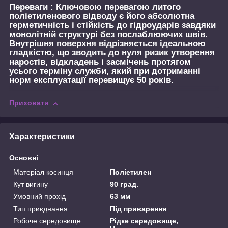
Переваги :
Ключовою перевагою литого
поліетиленового відводу є його абсолютна
герметичність і стійкість до гідроударів завдяки
монолітній структурі без послаблюючих швів.
Внутрішня поверхня відрізняється ідеальною
гладкістю, що зводить до нуля ризик утворення
наростів, відкладень і засмічень протягом
усього терміну служби, який при дотриманні
норм експлуатації перевищує 50 років.
Приховати
Характеристики
Основні
Матеріал косинця
Поліетилен
Кут вигину
90 град.
Умовний прохід
63 мм
Тип приєднання
Під приварення
Робоче середовище
Рідке середовище,