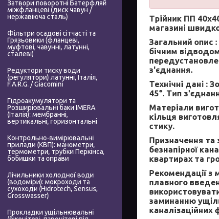
Затвори поворотні Батерфляй
міжфланцеві (диск чавун /
нержавіюча сталь)
Трійник ПП 40х40
магазині швидко
Фільтри осадові сітчасті та
Грязьовики (фланцеві,
Загальний опис :
муфтові, чавунні, латунні,
бічним відводом
сталеві)
передустановле
з'єднання.
Редуктори тиску води
(регулятори) латунні, Італія,
Технічні дані :
Зо
F.A.R.G. / Giacomini
45°. Тип з'єдна
Гідроакумулятори та
Матеріали вигот
Розширювальні баки IMERA
(Італія): мембранні,
кільця виготовл
вертикальні, горизонтальні
стику.
Контрольно-вимірювальні
Призначення та 
прилади (КВП): манометри,
безнапірної кана
термометри, трубки Перкінса,
квартирах та гр
бобишки та оправи
Рекомендації з 
Лічильники холодної води
плавного введен
(водоміри): мокроходи та
сухоходи (Hidrotech, Sensus,
використовувати
Grosswasser)
заминанню ущіль
каналізаційних ф
Прокладки ущільнювальні