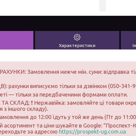
Характеристики
І
РАХУНКИ: Замовлення нижче мін. суми: відправка ті
В): рахунки виписуємо тільки за дзвінком (050-341-9
неті — тільки за передбаченими формами оплати.
ТА СКЛАД: ❗ Нержавійка: замовляйте ці товари окре
 з іншого складу).
замовлення до 12:00 їдуть у той же день (Пт до 11:00
ий асортимент та ціни шукайте в Google: "Проспект
переходьте за адресою
https://prospekt-ug.com.ua