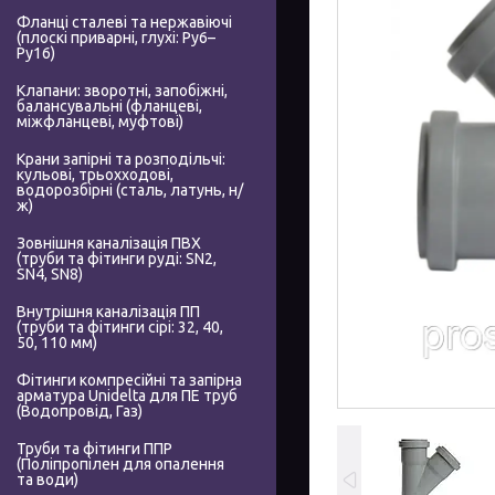
Фланці сталеві та нержавіючі
(плоскі приварні, глухі: Ру6–
Ру16)
Клапани: зворотні, запобіжні,
балансувальні (фланцеві,
міжфланцеві, муфтові)
Крани запірні та розподільчі:
кульові, трьохходові,
водорозбірні (сталь, латунь, н/
ж)
Зовнішня каналізація ПВХ
(труби та фітинги руді: SN2,
SN4, SN8)
Внутрішня каналізація ПП
(труби та фітинги сірі: 32, 40,
50, 110 мм)
Фітинги компресійні та запірна
арматура Unidelta для ПЕ труб
(Водопровід, Газ)
Труби та фітинги ППР
(Поліпропілен для опалення
та води)