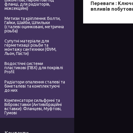
(біконітові, паронітові під
Переваги :
Ключов
фланці, для радіаторів,
впливів побутов
міжсекційні)
Метизи та кріплення: Болти,
Гайки, Шайби, Шпильки
(сталеві оцинковані, метрична
різьба)
Супутні матеріали для
герметизації різьби та
монтажу сантехніки (ФУМ,
Льон, Пасти)
Водостічні системи
пластикові (ПВХ) для покрівлі
Profil
Радіатори опалення сталеві та
біметалеві та комплектуючі
до них
Компенсатори сильфонні та
Вібровставки (Антивібраційні
вставки): Фланцеві, Муфтові,
Гумові