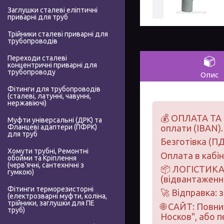
Заглушки сталеві еліптичні
приварні для труб
Трійники сталеві приварні для
трубопроводів
Переходи сталеві
концентричні приварні для
трубопроводу
Опис
Фітинги для трубопроводів
(сталеві, латунні, чавунні,
нержавіючі)
💰 ОПЛАТА ТА 
Муфти універсальні (ДРК) та
Фланцеві адаптери (ПФРК)
оплати (IBAN).
для труб
Безготівка (ПД
Хомути трубні, Ремонтні
Оплата в кабі
обойми та Кріплення
(черв'ячні, сантехнічні з
📦 ЛОГІСТИКА 
гумкою)
(відвантаження
Фітинги терморезисторні
🚀 Відправка: 
(електрозварні муфти, коліна,
трійники, заглушки для ПЕ
🌐 САЙТ: Повн
труб)
Носков", або 