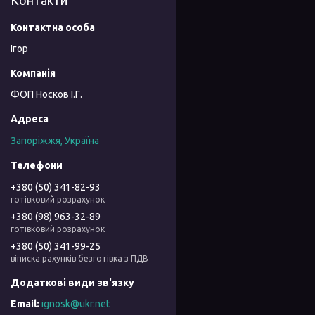
Контакти
Ігор
ФОП Носков І.Г.
Запоріжжя, Україна
+380 (50) 341-82-93
готівковий розрахунок
+380 (98) 963-32-89
готівковий розрахунок
+380 (50) 341-99-25
віписка рахунків безготівка з ПДВ
ignosk@ukr.net