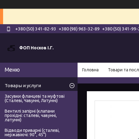
+380 (50) 341-82-93
+380 (98) 963-32-89
+380 (50) 341-99-
ФОП Носков І.Г.
Головна
Товари та посл
Товары и услуги
Засувки фланцеві та муфтові
(Сталеві, Чавунні, Латунні)
Вентилі запірні (клапани
прохідні: сталеві, чавунні,
латунні)
Відводи приварні (сталеві,
нержавіючі: 90°, 45°)