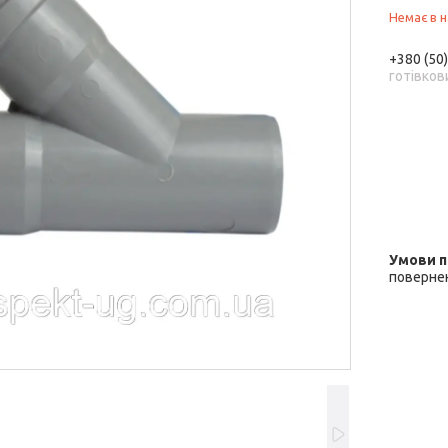
Немає в н
+380 (50
готівков
повернен