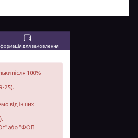
нформація для замовлення
льки після 100%
9-25).
мо від інших
).
-Юг" або "ФОП