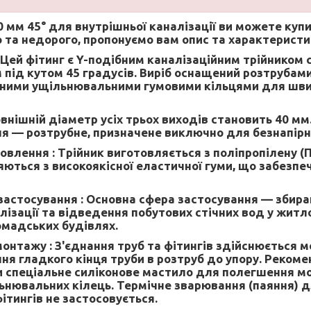
 мм 45° для внутрішньої каналізації
ви можете купи
 та недорого, пропонуємо вам опис та характеристи
Цей фітинг є Y-подібним каналізаційним трійником 
 під кутом 45 градусів. Виріб оснащений розтрубами
ними ущільнювальними гумовими кільцями для шви
внішній діаметр усіх трьох виходів становить 40 мм
ння — розтрубне, призначене виключно для безнапірн
овлення :
Трійник виготовляється з поліпропілену (
яються з високоякісної еластичної гуми, що забезпе
застосування :
Основна сфера застосування — збира
лізації та відведення побутових стічних вод у житл
омадських будівлях.
монтажу :
З'єднання труб та фітингів здійснюється 
ня гладкого кінця труби в розтруб до упору. Реком
 спеціальне силіконове мастило для полегшення мо
нювальних кілець. Термічне зварювання (паяння) д
ітингів не застосовується.