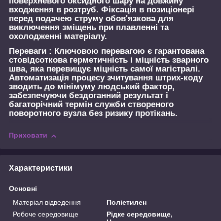
поверхневого оксидного шару на довжину
входження в розтруб. Фіксація в позиціонері
перед подачею струму обов'язкова для
виключення зміщень при плавленні та
охолодженні матеріалу.
Переваги :
Ключовою перевагою є гарантована
стовідсоткова герметичність і міцність зварного
шва, яка перевищує міцність самої магістралі.
Автоматизація процесу зчитування штрих-коду
зводить до мінімуму людський фактор,
забезпечуючи бездоганний результат і
багаторічний термін служби створеного
поворотного вузла без ризику протікань.
Приховати
Характеристики
Основні
Матеріал відведення
Поліетилен
Робоче середовище
Рідке середовище,