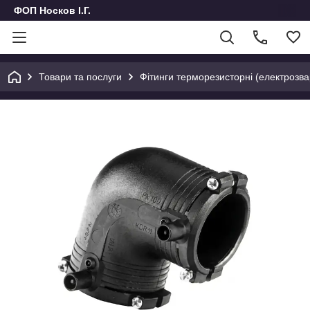
ФОП Носков І.Г.
Товари та послуги
Фітинги терморезисторні (електрозвар