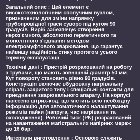
Загальний опис :
Цей елемент є
високотехнологічним сполучним вузлом,
призначеним для зміни напрямку
трубопровідної траси суворо під кутом 90
градусів. Виріб забезпечує створення
нероз'ємного, абсолютно герметичного та
монолітного з'єднання методом
електромуфтового зварювання, що гарантує
найвищу надійність стику протягом усього
терміну експлуатації.
Технічні дані :
Пристрій розрахований на роботу
з трубами, що мають зовнішній діаметр 50 мм.
Кут повороту становить рівно 90 градусів.
Конструкція включає вбудовану нагрівальну
спіраль закритого типу і спеціальні контакти для
приєднання зварювального апарату. На корпусі
нанесено штрих-код, що містить всю необхідну
інформацію для автоматичного налаштування
режимів пайки (напруга, час нагрівання та
охолодження). Робочий тиск (PN) розрахований
на навантаження магістральних напірних мереж
до 16 бар.
Матеріали виготовлення :
Основою служить