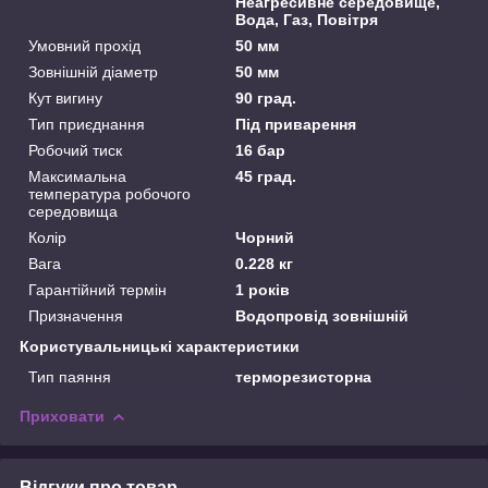
Неагресивне середовище,
Вода, Газ, Повітря
Умовний прохід
50 мм
Зовнішній діаметр
50 мм
Кут вигину
90 град.
Тип приєднання
Під приварення
Робочий тиск
16 бар
Максимальна
45 град.
температура робочого
середовища
Колір
Чорний
Вага
0.228 кг
Гарантійний термін
1 років
Призначення
Водопровід зовнішній
Користувальницькі характеристики
Тип паяння
терморезисторна
Приховати
Відгуки про товар