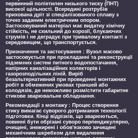
первинний поліетилен низького тиску (ПНТ)
високої щільності. Всередині розтрубів
прихована дріт зі спеціалізованого сплаву з
точно заданим електричним опором.
Застосовуваний матеріал має видатну хімічну
стійкість, не схильний до корозії, блукаючих
струмів і не деградує при тривалому контакті з
середовищем, що транспортується.
Призначення та застосування :
Вузол масово
застосовується при прокладанні та реконструкції
підземних систем питного водопостачання,
напірних каналізаційних колекторів і
газорозподільних ліній. Виріб
безальтернативний при проведенні монтажних
робіт в обмежених умовах траншей або
колодязів, де неможливо розмістити габаритне
стикове зварювальне обладнання.
Рекомендації з монтажу :
Процес створення
стику вимагає суворого дотримання технології
підготовки. Кінці відрізків, що зварюються,
повинні бути обрізані суворо перпендикулярно,
очищені, знежирені і обов'язково зачищені
механічним шкребком для видалення