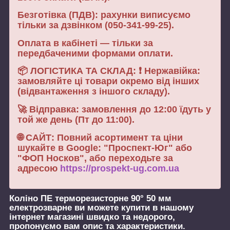
Безготівка (ПДВ): рахунки виписуємо
тільки за дзвінком (050-341-99-25).
Оплата в кабінеті — тільки за
передбаченими формами оплати.
📦 ЛОГІСТИКА ТА СКЛАД: ❗ Нержавійка:
замовляйте ці товари окремо від інших
(відвантаження з іншого складу).
🚀 Відправка: замовлення до 12:00 їдуть у
той же день (Пт до 11:00).
🌐 САЙТ: Повний асортимент та ціни
шукайте в Google: "Проспект-Юг" або
"ФОП Носков", або переходьте за
адресою
https://prospekt-ug.com.ua
Коліно ПЕ терморезисторне 90° 50 мм
електрозварне
ви можете купити в нашому
інтернет магазині швидко та недорого,
пропонуємо вам опис та характеристики.