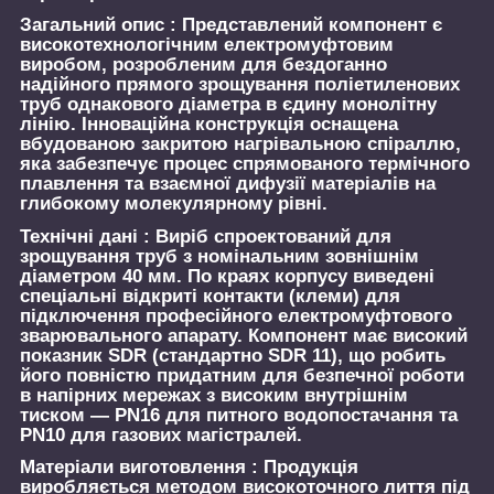
Загальний опис :
Представлений компонент є
високотехнологічним електромуфтовим
виробом, розробленим для бездоганно
надійного прямого зрощування поліетиленових
труб однакового діаметра в єдину монолітну
лінію. Інноваційна конструкція оснащена
вбудованою закритою нагрівальною спіраллю,
яка забезпечує процес спрямованого термічного
плавлення та взаємної дифузії матеріалів на
глибокому молекулярному рівні.
Технічні дані :
Виріб спроектований для
зрощування труб з номінальним зовнішнім
діаметром 40 мм. По краях корпусу виведені
спеціальні відкриті контакти (клеми) для
підключення професійного електромуфтового
зварювального апарату. Компонент має високий
показник SDR (стандартно SDR 11), що робить
його повністю придатним для безпечної роботи
в напірних мережах з високим внутрішнім
тиском — PN16 для питного водопостачання та
PN10 для газових магістралей.
Матеріали виготовлення :
Продукція
виробляється методом високоточного лиття під