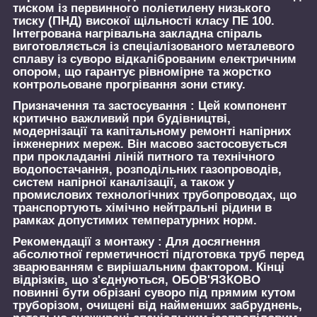
тиском із первинного поліетилену низького
тиску (ПНД) високої щільності класу ПЕ 100.
Інтегрована нагрівальна закладна спіраль
виготовляється із спеціалізованого металевого
сплаву із суворо відкаліброваним електричним
опором, що гарантує рівномірне та жорстко
контрольоване прогрівання зони стику.
Призначення та застосування :
Цей компонент
критично важливий при будівництві,
модернізації та капітальному ремонті напірних
інженерних мереж. Він масово застосовується
при прокладанні ліній питного та технічного
водопостачання, розподільних газопроводів,
систем напірної каналізації, а також у
промислових технологічних трубопроводах, що
транспортують хімічно нейтральні рідини в
рамках допустимих температурних норм.
Рекомендації з монтажу :
Для досягнення
абсолютної герметичності підготовка труб перед
зварюванням є вирішальним фактором. Кінці
відрізків, що з'єднуються, ОБОВ'ЯЗКОВО
повинні бути обрізані суворо під прямим кутом
труборізом, очищені від найменших забруднень,