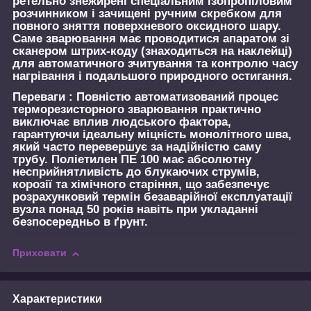
ретельно знежирені спеціальним ізопропіловим
розчинником і зачищені ручним скребком для
повного зняття поверхневого оксидного шару.
Саме зварювання має проводитися апаратом зі
сканером штрих-коду (знаходиться на наклейці)
для автоматичного зчитування та контролю часу
нагрівання і подальшого природного остигання.
Переваги :
Повністю автоматизований процес
терморезисторного зварювання практично
виключає вплив людського фактора,
гарантуючи ідеальну міцність монолітного шва,
який часто перевершує за надійністю саму
трубу. Поліетилен ПЕ 100 має абсолютну
несприйнятливість до блукаючих струмів,
корозії та хімічного старіння, що забезпечує
розрахунковий термін безаварійної експлуатації
вузла понад 50 років навіть при укладанні
безпосередньо в ґрунт.
Приховати
Характеристики