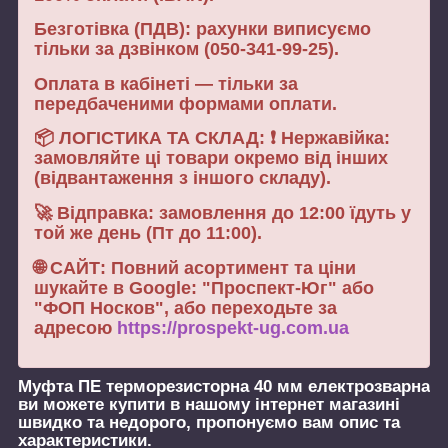
Безготівка (ПДВ): рахунки виписуємо
тільки за дзвінком (050-341-99-25).
Оплата в кабінеті — тільки за
передбаченими формами оплати.
📦 ЛОГІСТИКА ТА СКЛАД: ❗ Нержавійка:
замовляйте ці товари окремо від інших
(відвантаження з іншого складу).
🚀 Відправка: замовлення до 12:00 їдуть у
той же день (Пт до 11:00).
🌐 САЙТ: Повний асортимент та ціни
шукайте в Google: "Проспект-Юг" або
"ФОП Носков", або переходьте за
адресою
https://prospekt-ug.com.ua
Муфта ПЕ терморезисторна 40 мм електрозварна
ви можете купити в нашому інтернет магазині
швидко та недорого, пропонуємо вам опис та
характеристики.