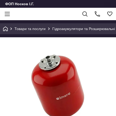
ФОП Носков І.Г.
Товари та послуги
Гідроакумулятори та Розширювальні б