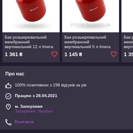
Бак розширювальний
Бак розширювальний
Бак
мембранний
мембранний
мем
вертикальний 12 л Imera
вертикальний 5 л Imera
верт
1 361
1 145
1 3
₴
₴
Про нас
100% позитивних з 198 відгуків за рік
Працює з 28.04.2021
м. Запоріжжя
Запоріжжя, Україна
Контакти