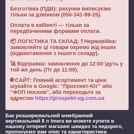
Безготівка (ПДВ): рахунки виписуємо
тільки за дзвінком (050-341-99-25).
Оплата в кабінеті — тільки за
передбаченими формами оплати.
📦 ЛОГІСТИКА ТА СКЛАД: ❗ Нержавійка:
замовляйте ці товари окремо від інших
(відвантаження з іншого складу).
🚀 Відправка: замовлення до 12:00 їдуть у
той же день (Пт до 11:00).
🌐 САЙТ: Повний асортимент та ціни
шукайте в Google: "Проспект-Юг" або
"ФОП Носков", або переходьте за
адресою
https://prospekt-ug.com.ua
Бак розширювальний мембранний
вертикальний 8 л Imera
ви можете купити в
нашому інтернет магазині швидко та недорого,
пропонуємо вам опис та характеристики.