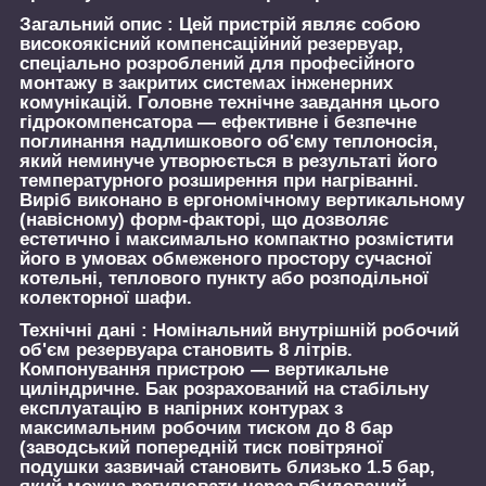
Загальний опис :
Цей пристрій являє собою
високоякісний компенсаційний резервуар,
спеціально розроблений для професійного
монтажу в закритих системах інженерних
комунікацій. Головне технічне завдання цього
гідрокомпенсатора — ефективне і безпечне
поглинання надлишкового об'єму теплоносія,
який неминуче утворюється в результаті його
температурного розширення при нагріванні.
Виріб виконано в ергономічному вертикальному
(навісному) форм-факторі, що дозволяє
естетично і максимально компактно розмістити
його в умовах обмеженого простору сучасної
котельні, теплового пункту або розподільної
колекторної шафи.
Технічні дані :
Номінальний внутрішній робочий
об'єм резервуара становить 8 літрів.
Компонування пристрою — вертикальне
циліндричне. Бак розрахований на стабільну
експлуатацію в напірних контурах з
максимальним робочим тиском до 8 бар
(заводський попередній тиск повітряної
подушки зазвичай становить близько 1.5 бар,