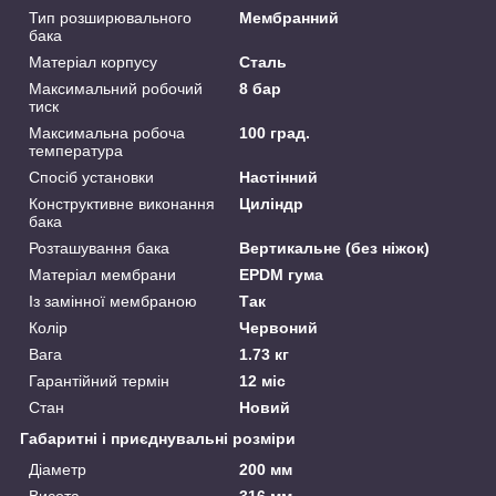
Тип розширювального
Мембранний
бака
Матеріал корпусу
Сталь
Максимальний робочий
8 бар
тиск
Максимальна робоча
100 град.
температура
Спосіб установки
Настінний
Конструктивне виконання
Циліндр
бака
Розташування бака
Вертикальне (без ніжок)
Матеріал мембрани
EPDM гума
Із замінної мембраною
Так
Колір
Червоний
Вага
1.73 кг
Гарантійний термін
12 міс
Стан
Новий
Габаритні і приєднувальні розміри
Діаметр
200 мм
Висота
316 мм