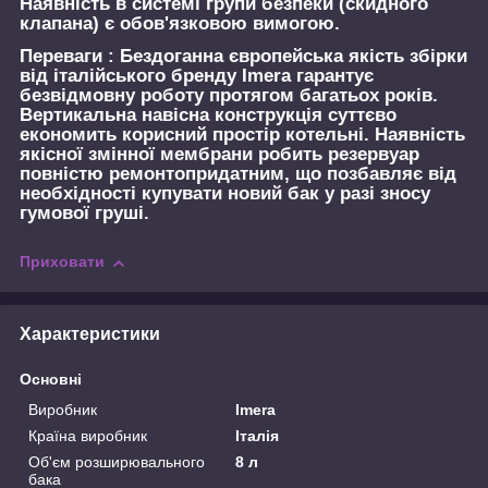
Наявність в системі групи безпеки (скидного
клапана) є обов'язковою вимогою.
Переваги :
Бездоганна європейська якість збірки
від італійського бренду Imera гарантує
безвідмовну роботу протягом багатьох років.
Вертикальна навісна конструкція суттєво
економить корисний простір котельні. Наявність
якісної змінної мембрани робить резервуар
повністю ремонтопридатним, що позбавляє від
необхідності купувати новий бак у разі зносу
гумової груші.
Приховати
Характеристики
Основні
Виробник
Imera
Країна виробник
Італія
Об'єм розширювального
8 л
бака