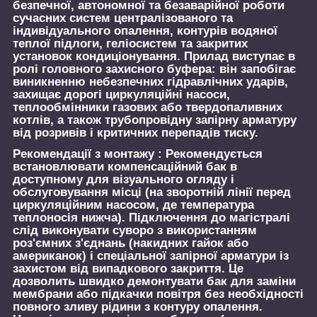
безпечної, автономної та безаварійної роботи
сучасних систем централізованого та
індивідуального опалення, контурів водяної
теплої підлоги, геліосистем та закритих
установок кондиціонування. Прилад виступає в
ролі головного захисного буфера: він запобігає
виникненню небезпечних гідравлічних ударів,
захищає дорогі циркуляційні насоси,
теплообмінники газових або твердопаливних
котлів, а також трубопровідну запірну арматуру
від розривів і критичних перепадів тиску.
Рекомендації з монтажу :
Рекомендується
встановлювати компенсаційний бак в
доступному для візуального огляду і
обслуговування місці (на зворотній лінії перед
циркуляційним насосом, де температура
теплоносія нижча). Підключення до магістралі
слід виконувати суворо з використанням
роз'ємних з'єднань (накидних гайок або
американок) і спеціальної запірної арматури із
захистом від випадкового закриття. Це
дозволить швидко демонтувати бак для заміни
мембрани або підкачки повітря без необхідності
повного зливу рідини з контуру опалення.