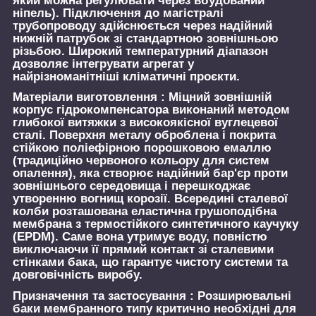
який можна регулювати через вбудований
ніпель). Підключення до магістралі
трубопроводу здійснюється через надійний
нижній патрубок зі стандартною зовнішньою
різьбою. Широкий температурний діапазон
дозволяє інтегрувати агрегат у
найрізноманітніші кліматичні проєкти.
Матеріали виготовлення :
Міцний зовнішній
корпус гідрокомпенсатора виконаний методом
глибокої витяжки з високоякісної вуглецевої
сталі. Поверхня металу оброблена і покрита
стійкою поліефірною порошковою емаллю
(традиційно червоного кольору для систем
опалення), яка створює надійний бар'єр проти
зовнішнього середовища і перешкоджає
утворенню вогнищ корозії. Всередині сталевої
колби розташована еластична грушоподібна
мембрана з термостійкого синтетичного каучуку
(EPDM). Саме вона утримує воду, повністю
виключаючи її прямий контакт зі сталевими
стінками бака, що гарантує чистоту системи та
довговічність виробу.
Призначення та застосування :
Розширювальні
баки мембранного типу критично необхідні для