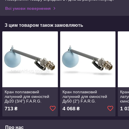
Всі умови повернення
З цим товаром також замовляють
Кран поплавковий
Кран поплавковий
Кран
латунний для ємностей
латунний для ємностей
лату
Ду20 (3/4") F.A.R.G.
Ду50 (2") F.A.R.G.
ємно
куле
713
4 068
1 0
₴
₴
Про нас