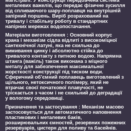
магістралі. У конструкції передбачена система
металевих важелів, що передає фізичне зусилля
від спливаючого шару-поплавця на внутрішній
запірний поршень. Виріб розрахований на
тривалу і стабільну роботу в стандартних
напірних мережах водопостачання.
Матеріали виготовлення :
Основний корпус
крана і механізм сідла відлиті з високоміцної
сантехнічної латуні, яка не схильна до
вимивання цинку і абсолютно стійка до
тривалого контакту з питною водою. Напрямна
штанга (важіль) також виконана з міцного
металу для забезпечення максимальної
жорсткості конструкції під тиском води.
Сферичний об'ємний поплавець виготовлений з
щільного, нетоксичного полімеру, який не
втрачає своєї початкової плавучості, не
тріскається з часом і не схильний до деградації
у вологому середовищі.
Призначення та застосування :
Механізм масово
застосовується для автоматичного наповнення
пластикових і металевих баків,
розширювальних ємностей, резервних пожежних
резервуарів, цистерн для поливу та басейнів.