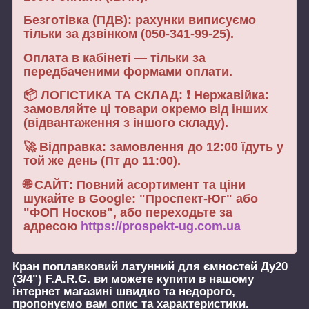
Безготівка (ПДВ): рахунки виписуємо
тільки за дзвінком (050-341-99-25).
Оплата в кабінеті — тільки за
передбаченими формами оплати.
📦 ЛОГІСТИКА ТА СКЛАД: ❗ Нержавійка:
замовляйте ці товари окремо від інших
(відвантаження з іншого складу).
🚀 Відправка: замовлення до 12:00 їдуть у
той же день (Пт до 11:00).
🌐 САЙТ: Повний асортимент та ціни
шукайте в Google: "Проспект-Юг" або
"ФОП Носков", або переходьте за
адресою
https://prospekt-ug.com.ua
Кран поплавковий латунний для ємностей Ду20
(3/4") F.A.R.G.
ви можете купити в нашому
інтернет магазині швидко та недорого,
пропонуємо вам опис та характеристики.