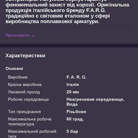
феноменальний захист від корозії. Оригінальна
продукція італійського бренду F.A.R.G.
традиційно є світовим еталоном у сфері
виробництва поплавкової арматури.
Приховати
Характеристики
Основні
Виробник
F. A. R. G.
Країна виробник
Італія
Умовний прохід
20 мм
Робоче середовище
Неагресивне середовище,
Вода
Тип приєднання
Різьбове
Максимальна робоча
60 град.
температура
Максимальний робочий
5 бар
тиск