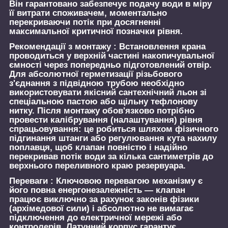
Він гарантовано забезпечує подачу води в міру
її витрати споживачем, моментально
перекриваючи потік при досягненні
максимальної критичної позначки рівня.
Рекомендації з монтажу :
Встановлення крана
проводиться у верхній частині накопичувальної
ємності через попередньо підготовлений отвір.
Для абсолютної герметизації різьбового
з'єднання з підвідною трубою необхідно
використовувати якісний сантехнічний льон зі
спеціальною пастою або щільну тефлонову
нитку. Після монтажу обов'язково потрібно
провести калібрування (налаштування) рівня
спрацьовування: це робиться шляхом фізичного
підгинання штанги або регулювання кута нахилу
поплавця, щоб клапан повністю і надійно
перекривав потік води за кілька сантиметрів до
верхнього переливного краю резервуара.
Переваги :
Ключовою перевагою механізму є
його повна енергонезалежність — клапан
працює виключно за рахунок законів фізики
(архімедової сили) і абсолютно не вимагає
підключення до електричної мережі або
контролерів. Латунний корпус гарантує