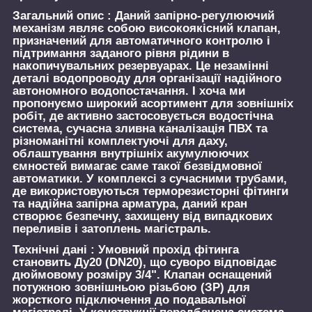
Загальний опис :
Даний запірно-регулюючий
механізм являє собою високоякісний клапан,
призначений для автоматичного контролю і
підтримання заданого рівня рідини в
накопичувальних резервуарах. Це незамінні
деталі водопроводу для організації надійного
автономного водопостачання. І хоча ми
пропонуємо широкий асортимент для зовнішніх
робіт, де активно застосовується водостічна
система, сучасна зливна каналізація ПВХ та
різноманітні комплектуючі для даху,
облаштування внутрішніх акумулюючих
ємностей вимагає саме такої безвідмовної
автоматики. У комплексі з сучасними трубами,
де використовуються терморезисторні фітинги
та надійна запірна арматура, даний кран
створює безпечну, захищену від випадкових
переливів і затоплень магістраль.
Технічні дані :
Умовний прохід фітинга
становить Ду20 (DN20), що суворо відповідає
дюймовому розміру 3/4". Клапан оснащений
потужною зовнішньою різьбою (ЗР) для
жорсткого підключення до подавальної