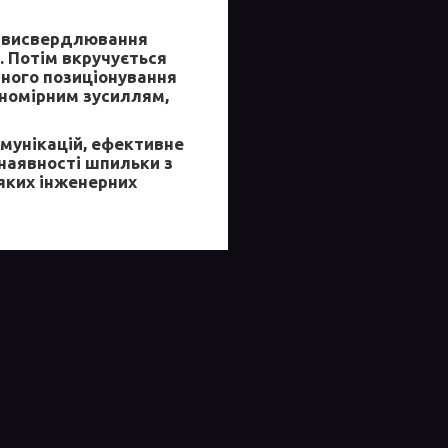
з висвердлювання
. Потім вкручується
чного позиціонування
вномірним зусиллям,
омунікацій, ефективне
наявності шпильки з
-яких інженерних