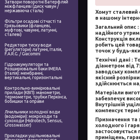
Затвори поворотні Батерфляй
міжфланцеві (диск чавун /
нержавіюча сталь)
Хомут сталевий 
в нашому інтерн
Фільтри осадові сітчасті та
Грязьовики (фланцеві,
Загальний опис :
муфтові, чавунні, латунні,
надійного утрима
сталеві)
Конструкція вкл
робить цей това
Редуктори тиску води
(регулятори) латунні, Італія,
точок у будь-як
F.A.R.G. / Giacomini
Технічні дані :
То
Гідроакумулятори та
діаметром від 7
Розширювальні баки IMERA
заводську компл
(Італія): мембранні,
якісний розпірн
вертикальні, горизонтальні
здійснюється на
Контрольно-вимірювальні
Матеріали вигот
прилади (КВП): манометри,
термометри, трубки Перкінса,
забезпечує висок
бобишки та оправи
Внутрішній ущіль
компенсує термі
Лічильники холодної води
(водоміри): мокроходи та
Призначення та 
сухоходи (Hidrotech, Sensus,
холодного і гаря
Grosswasser)
застосовується п
Прокладки ущільнювальні
приміщень, гара