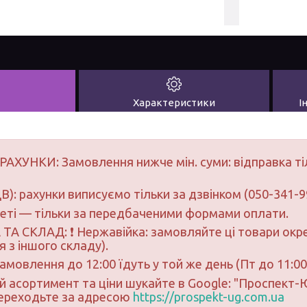
Характеристики
І
РАХУНКИ: Замовлення нижче мін. суми: відправка ті
В): рахунки виписуємо тільки за дзвінком (050-341-9
неті — тільки за передбаченими формами оплати.
ТА СКЛАД: ❗ Нержавійка: замовляйте ці товари окре
 з іншого складу).
замовлення до 12:00 їдуть у той же день (Пт до 11:00
ий асортимент та ціни шукайте в Google: "Проспект
переходьте за адресою
https://prospekt-ug.com.ua