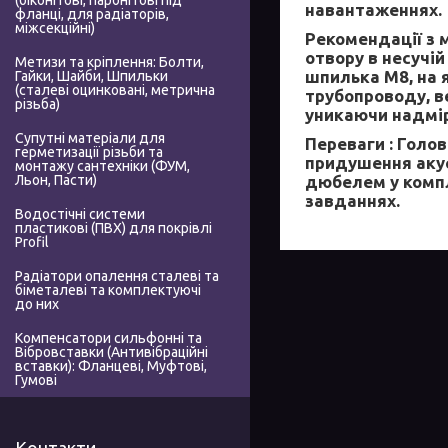
(біконітові, паронітові під
навантаженнях.
фланці, для радіаторів,
міжсекційні)
Рекомендації з 
отвору в несучі
Метизи та кріплення: Болти,
шпилька М8, на 
Гайки, Шайби, Шпильки
(сталеві оцинковані, метрична
трубопроводу, в
різьба)
уникаючи надмі
Супутні матеріали для
Переваги :
Головн
герметизації різьби та
придушення акус
монтажу сантехніки (ФУМ,
дюбелем у компл
Льон, Пасти)
завданнях.
Водостічні системи
пластикові (ПВХ) для покрівлі
Profil
Радіатори опалення сталеві та
біметалеві та комплектуючі
до них
Компенсатори сильфонні та
Вібровставки (Антивібраційні
вставки): Фланцеві, Муфтові,
Гумові