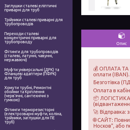
Заглушки сталеві еліптичні
приварні для труб
Трійники сталеві приварні для
трубопроводів
Переходи сталеві
концентричні приварні для
трубопроводу
Опис
Фітинги для трубопроводів
(сталеві, латунні, чавунні,
нержавіючі)
💰 ОПЛАТА ТА 
Муфти універсальні (ДРК) та
Фланцеві адаптери (ПФРК)
оплати (IBAN).
для труб
Безготівка (ПД
Хомути трубні, Ремонтні
Оплата в кабі
обойми та Кріплення
(черв'ячні, сантехнічні з
📦 ЛОГІСТИКА 
гумкою)
(відвантаження
Фітинги терморезисторні
🚀 Відправка: 
(електрозварні муфти, коліна,
трійники, заглушки для ПЕ
🌐 САЙТ: Повн
труб)
Носков", або 