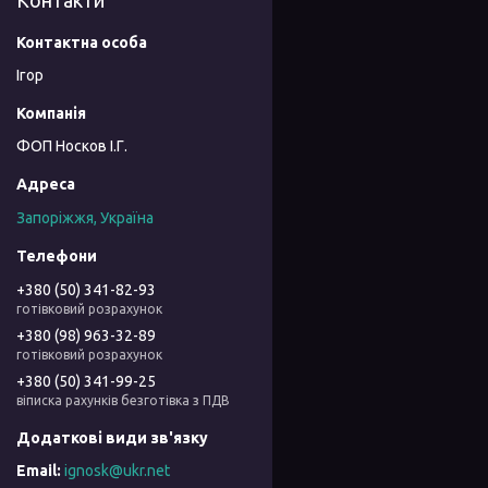
Контакти
Ігор
ФОП Носков І.Г.
Запоріжжя, Україна
+380 (50) 341-82-93
готівковий розрахунок
+380 (98) 963-32-89
готівковий розрахунок
+380 (50) 341-99-25
віписка рахунків безготівка з ПДВ
ignosk@ukr.net