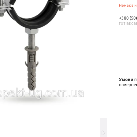
Немає в н
+380 (50
готівков
повернен