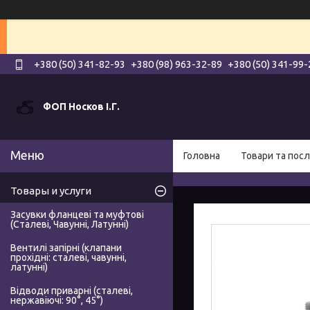
+380 (50) 341-82-93
+380 (98) 963-32-89
+380 (50) 341-99-
ФОП Носков І.Г.
Головна
Товари та посл
Товары и услуги
Засувки фланцеві та муфтові
(Сталеві, Чавунні, Латунні)
Вентилі запірні (клапани
прохідні: сталеві, чавунні,
латунні)
Відводи приварні (сталеві,
нержавіючі: 90°, 45°)