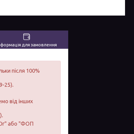
нформація для замовлення
льки після 100%
9-25).
мо від інших
).
-Юг" або "ФОП