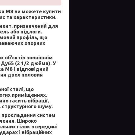
ка М8
ви можете купити
ис та характеристики.
нент, призначений для
ель або підлоги.
умовий профіль, що
лаваючих опорних
 об'єктів зовнішнім
Ду65 (2 1/2 дюйма). У
а М8 і відповідний
ння двох половин
ної сталі, що
логих приміщеннях.
но гасить вібрації,
 структурного шуму.
є прокладання систем
алення. Широко
альних гілок всередині
дарах і вібраційних