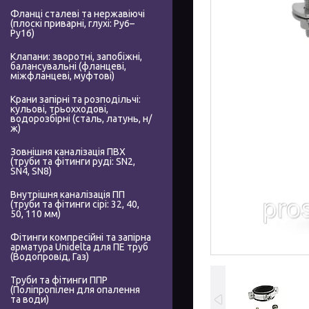
Фланці сталеві та нержавіючі
(плоскі приварні, глухі: Ру6–
Ру16)
Клапани: зворотні, запобіжні,
балансувальні (фланцеві,
міжфланцеві, муфтові)
Крани запірні та розподільчі:
кульові, трьохходові,
водорозбірні (сталь, латунь, н/
ж)
Зовнішня каналізація ПВХ
(труби та фітинги руді: SN2,
SN4, SN8)
Внутрішня каналізація ПП
(труби та фітинги сірі: 32, 40,
50, 110 мм)
Фітинги компресійні та запірна
арматура Unidelta для ПЕ труб
(Водопровід, Газ)
Труби та фітинги ППР
(Поліпропілен для опалення
та води)