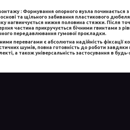
монтажу :
Формування опорного вузла починається 
й основі та щільного забивання пластикового дюбеля
яку нагвинчується нижня половина стяжки. Після то
ерхня частина прикручується бічними гвинтами з рі
рного передавлювання гумової прокладки.
ими перевагами є абсолютна надійність фіксації к
тичних шумів, повна готовність до роботи завдяки 
екті, а також універсальність застосування в будь