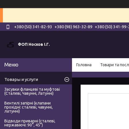
+380 (50) 341-82-93
+380 (98) 963-32-89
+380 (50) 341-99-
ФОП Носков І.Г.
Головна
Товари та посл
Товары и услуги
Засувки фланцеві та муфтові
(Сталеві, Чавунні, Латунні)
Вентилі запірні (клапани
прохідні: сталеві, чавунні,
латунні)
Відводи приварні (сталеві,
нержавіючі: 90°, 45°)