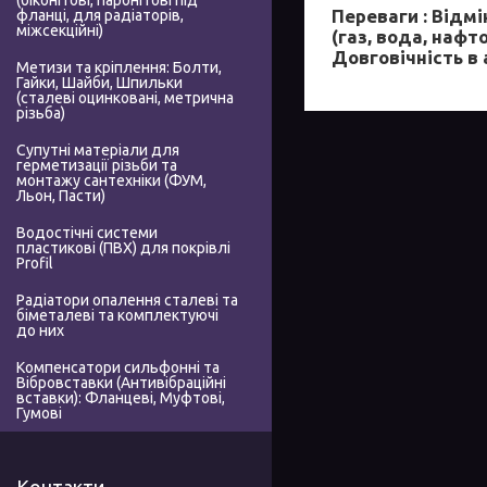
(біконітові, паронітові під
Переваги :
Відмін
фланці, для радіаторів,
міжсекційні)
(газ, вода, нафт
Довговічність в 
Метизи та кріплення: Болти,
Гайки, Шайби, Шпильки
(сталеві оцинковані, метрична
різьба)
Супутні матеріали для
герметизації різьби та
монтажу сантехніки (ФУМ,
Льон, Пасти)
Водостічні системи
пластикові (ПВХ) для покрівлі
Profil
Радіатори опалення сталеві та
біметалеві та комплектуючі
до них
Компенсатори сильфонні та
Вібровставки (Антивібраційні
вставки): Фланцеві, Муфтові,
Гумові