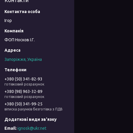
Контакти
Ігор
ФОП Носков І.Г.
Запоріжжя, Україна
+380 (50) 341-82-93
готівковий розрахунок
+380 (98) 963-32-89
готівковий розрахунок
+380 (50) 341-99-25
віписка рахунків безготівка з ПДВ
ignosk@ukr.net