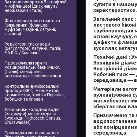
Затвори поворотні Батерфляй
купити в нашому
міжфланцеві (диск чавун /
характеристики.
нержавіюча сталь)
Загальний опис :
Фільтри осадові сітчасті та
листового бікон
Грязьовики (фланцеві,
муфтові, чавунні, латунні,
трубопроводах м
сталеві)
основі каучуку,
дефекти фланцев
Редуктори тиску води
зусиллях затягу
(регулятори) латунні, Італія,
F.A.R.G. / Giacomini
Технічні дані :
Ум
Зовнішній діаме
Гідроакумулятори та
Розширювальні баки IMERA
Внутрішній діам
(Італія): мембранні,
Робочий тиск — д
вертикальні, горизонтальні
середовище — во
Контрольно-вимірювальні
Матеріали вигот
прилади (КВП): манометри,
вулканізована с
термометри, трубки Перкінса,
бобишки та оправи
маслобензостійкі
зберігає свої вл
Лічильники холодної води
(водоміри): мокроходи та
Призначення та 
сухоходи (Hidrotech, Sensus,
водопостачання,
Grosswasser)
або комірцевими
середовища.
Прокладки ущільнювальні