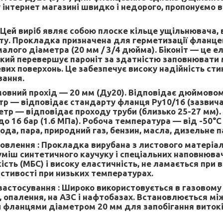
 інтернет магазині швидко і недорого, пропонуємо в
Цей виріб являє собою плоске кільце ущільнювача, 
іту. Прокладка призначена для герметизації фланце
алого діаметра (20 мм / 3/4 дюйма). Біконіт — це е
 який перевершує пароніт за здатністю заповнювати м
их поверхонь. Це забезпечує високу надійність стик
вання.
овний прохід — 20 мм (Ду20). Відповідає дюймовому
тр — відповідає стандарту фланця Ру10/16 (зазвича
етр — відповідає проходу труби (близько 25-27 мм)
о 16 бар (1.6 МПа). Робоча температура — від -50°C
да, пара, природний газ, бензин, масла, дизельне п
овлення :
Прокладка вирубана з листового матеріалу
уміш синтетичного каучуку і спеціальних наповнювач
сть (МБС) і високу еластичність, не ламається при ви
астивості при низьких температурах.
застосування :
Широко використовується в газовому 
 опалення, на АЗС і нафтобазах. Встановлюється м
 фланцями діаметром 20 мм для запобігання витокі