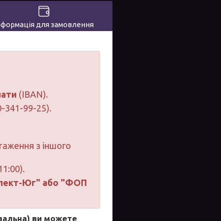
нформація для замовлення
лати
(IBAN).
-341-99-25).
таження з іншого
1:00).
пект-Юг" або "ФОП
вальна)
ви можете