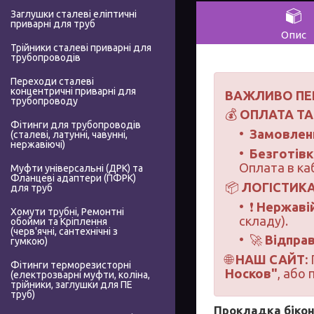
Заглушки сталеві еліптичні
приварні для труб
Опис
Трійники сталеві приварні для
трубопроводів
Переходи сталеві
концентричні приварні для
ВАЖЛИВО ПЕ
трубопроводу
💰
ОПЛАТА ТА
Фітинги для трубопроводів
Замовленн
(сталеві, латунні, чавунні,
нержавіючі)
Безготівк
Оплата в ка
Муфти універсальні (ДРК) та
Фланцеві адаптери (ПФРК)
📦
ЛОГІСТИКА
для труб
❗
Нержавій
Хомути трубні, Ремонтні
складу).
обойми та Кріплення
(черв'ячні, сантехнічні з
🚀
Відправ
гумкою)
🌐
НАШ САЙТ:
Фітинги терморезисторні
Носков"
, або
(електрозварні муфти, коліна,
трійники, заглушки для ПЕ
труб)
Прокладка бікон