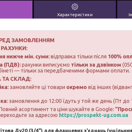
Характеристики
І
РЕД ЗАМОВЛЕННЯМ
 РАХУНКИ:
я нижче мін. суми:
відправка тільки після
100% оп
а (ПДВ):
рахунки виписуємо
тільки за дзвінком
(050
бінеті — тільки за передбаченими формами оплати.
 ТА СКЛАД:
ка:
замовляйте ці товари
окремо
від інших (відван
ка:
замовлення до 12:00 їдуть у той же день (Пт до 1
Повний асортимент та ціни шукайте в Google:
"Прос
 переходьте за адресою
https://prospekt-ug.com.ua
ітова Ду20 (3/4") для фланцевих з'єднань (ущільню