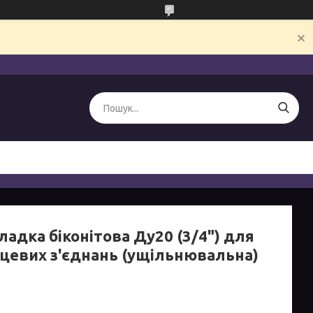
адка біконітова Ду20 (3/4") для
цевих з'єднань (ущільнювальна)