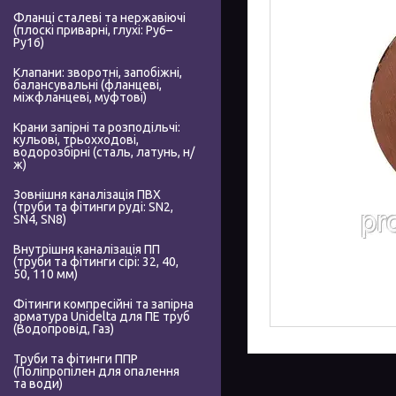
Фланці сталеві та нержавіючі
(плоскі приварні, глухі: Ру6–
Ру16)
Клапани: зворотні, запобіжні,
балансувальні (фланцеві,
міжфланцеві, муфтові)
Крани запірні та розподільчі:
кульові, трьохходові,
водорозбірні (сталь, латунь, н/
ж)
Зовнішня каналізація ПВХ
(труби та фітинги руді: SN2,
SN4, SN8)
Внутрішня каналізація ПП
(труби та фітинги сірі: 32, 40,
50, 110 мм)
Фітинги компресійні та запірна
арматура Unidelta для ПЕ труб
(Водопровід, Газ)
Труби та фітинги ППР
(Поліпропілен для опалення
та води)