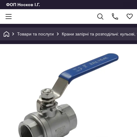
ФОП Носков І.Г.
Товари та послуги
Крани запірні та розподільчі: кульові,