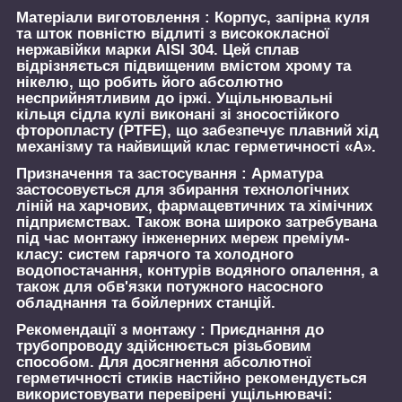
Матеріали виготовлення :
Корпус, запірна куля
та шток повністю відлиті з висококласної
нержавійки марки AISI 304. Цей сплав
відрізняється підвищеним вмістом хрому та
нікелю, що робить його абсолютно
несприйнятливим до іржі. Ущільнювальні
кільця сідла кулі виконані зі зносостійкого
фторопласту (PTFE), що забезпечує плавний хід
механізму та найвищий клас герметичності «А».
Призначення та застосування :
Арматура
застосовується для збирання технологічних
ліній на харчових, фармацевтичних та хімічних
підприємствах. Також вона широко затребувана
під час монтажу інженерних мереж преміум-
класу: систем гарячого та холодного
водопостачання, контурів водяного опалення, а
також для обв'язки потужного насосного
обладнання та бойлерних станцій.
Рекомендації з монтажу :
Приєднання до
трубопроводу здійснюється різьбовим
способом. Для досягнення абсолютної
герметичності стиків настійно рекомендується
використовувати перевірені ущільнювачі: