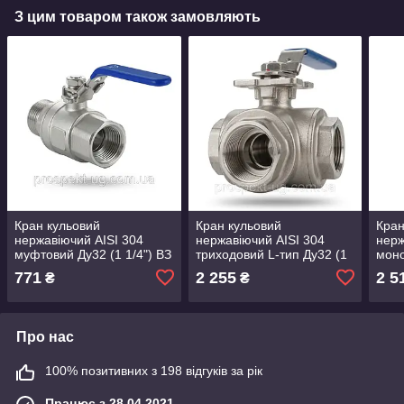
З цим товаром також замовляють
Кран кульовий
Кран кульовий
Кран
нержавіючий AISI 304
нержавіючий AISI 304
нерж
муфтовий Ду32 (1 1/4") ВЗ
триходовий L-тип Ду32 (1
мон
1/4") ВВВ
фла
771
2 255
2 5
₴
₴
Про нас
100% позитивних з 198 відгуків за рік
Працює з 28.04.2021