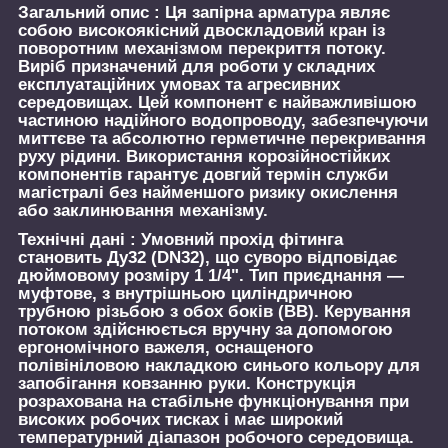
Загальний опис :
Ця запірна арматура являє
собою високоякісний двоскладовий кран із
поворотним механізмом перекриття потоку.
Виріб призначений для роботи у складних
експлуатаційних умовах та агресивних
середовищах. Цей компонент є найважливішою
частиною надійного водопроводу, забезпечуючи
миттєве та абсолютно герметичне перекривання
руху рідини. Використання корозійностійких
компонентів гарантує довгий термін служби
магістралі без найменшого ризику окислення
або заклинювання механізму.
Технічні дані :
Умовний прохід фітинга
становить Ду32 (DN32), що суворо відповідає
дюймовому розміру 1 1/4". Тип приєднання —
муфтове, з внутрішньою циліндричною
трубною різьбою з обох боків (ВВ). Керування
потоком здійснюється вручну за допомогою
ергономічного важеля, оснащеного
полівініловою накладкою синього кольору для
запобігання ковзанню руки. Конструкція
розрахована на стабільне функціонування при
високих робочих тисках і має широкий
температурний діапазон робочого середовища.