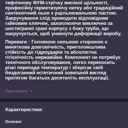
тефлонову ФУМ-стрічку високої щільності,
професійну герметизуючу нитку або традиційний
сантехнічний льон з ущільнювальною пастою.
Закручування слід проводити відповідним
гайковим ключем, захоплюючи виключно за
шестигранні грані корпусу з боку труби, що
накручується, щоб уникнути деформації виробу.
Переваги :
Головною сильною стороною є
виняткова довговічність, приголомшлива
стійкість до гідроударів та абсолютна
гігієнічність нержавійки. Компонент не потребує
технічного обслуговування, легко переносить
різкі перепади температур і зберігає свій
бездоганний естетичний зовнішній вигляд
протягом багатьох десятиліть експлуатації.
Приховати
Характеристики
Основні