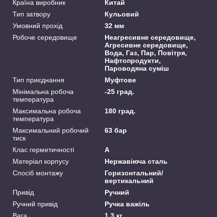
Країна виробник
Китай
Тип затвору
Кульовий
Умовний прохід
32 мм
Робоче середовище
Неагресивне середовище,
Агресивне середовище,
Вода, Газ, Пар, Повітря,
Нафтопродукти,
Пароводяна суміш
Тип приєднання
Муфтове
Мінімальна робоча
-25 град.
температура
Максимальна робоча
180 град.
температура
Максимальний робочий
63 бар
тиск
Клас герметичності
А
Матеріал корпусу
Нержавіюча сталь
Спосіб монтажу
Горизонтальний/
вертикальний
Привід
Ручний
Ручний привід
Ручка важіль
Вага
1.3 кг