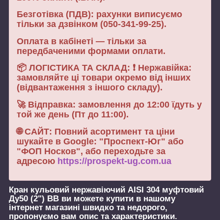
Безготівка (ПДВ): рахунки виписуємо
тільки за дзвінком (050-341-99-25).
Оплата в кабінеті — тільки за
передбаченими формами оплати.
📦 ЛОГІСТИКА ТА СКЛАД: ❗ Нержавійка:
замовляйте ці товари окремо від інших
(відвантаження з іншого складу).
🚀 Відправка: замовлення до 12:00 їдуть у
той же день (Пт до 11:00).
🌐 САЙТ: Повний асортимент та ціни
шукайте в Google: "Проспект-Юг" або
"ФОП Носков", або переходьте за
адресою
https://prospekt-ug.com.ua
Кран кульовий нержавіючий AISI 304 муфтовий
Ду50 (2") ВВ
ви можете купити в нашому
інтернет магазині швидко та недорого,
пропонуємо вам опис та характеристики.