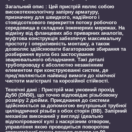
Загальний опис :
Цей пристрій являє собою
високотехнологічну запірну арматуру,
призначену для швидкого, надійного і
стовідсоткового перекриття потоку робочого
середовища в складних інженерних мережах. На
відміну від фланцевих або приварних аналогів,
муфтова конструкція забезпечує максимальну
простоту і оперативність монтажу, а також
дозволяє здійснювати багаторазове збирання та
розбирання вузла без застосування
зварювального обладнання. Такі деталі
трубопроводу є абсолютно незамінним
елементом при конструюванні систем, де
пред'являються найвищі вимоги до хімічної
чистоти магістралі та корозійної стійкості.
Технічні дані :
Пристрій має умовний прохід
Ду50 (DN50), що точно відповідає різьбовому
розміру 2 дюйми. Приєднання до системи
здійснюється за допомогою внутрішньої трубної
циліндричної різьби з обох сторін (ВВ). Запірний
механізм виконаний у вигляді ідеально
відполірованої кулі з наскрізним отвором,
управління якою проводиться поворотом