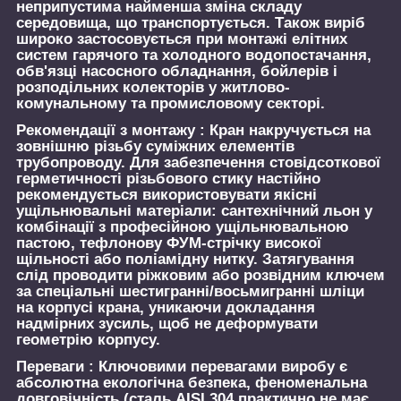
неприпустима найменша зміна складу
середовища, що транспортується. Також виріб
широко застосовується при монтажі елітних
систем гарячого та холодного водопостачання,
обв'язці насосного обладнання, бойлерів і
розподільних колекторів у житлово-
комунальному та промисловому секторі.
Рекомендації з монтажу :
Кран накручується на
зовнішню різьбу суміжних елементів
трубопроводу. Для забезпечення стовідсоткової
герметичності різьбового стику настійно
рекомендується використовувати якісні
ущільнювальні матеріали: сантехнічний льон у
комбінації з професійною ущільнювальною
пастою, тефлонову ФУМ-стрічку високої
щільності або поліамідну нитку. Затягування
слід проводити ріжковим або розвідним ключем
за спеціальні шестигранні/восьмигранні шліци
на корпусі крана, уникаючи докладання
надмірних зусиль, щоб не деформувати
геометрію корпусу.
Переваги :
Ключовими перевагами виробу є
абсолютна екологічна безпека, феноменальна
довговічність (сталь AISI 304 практично не має