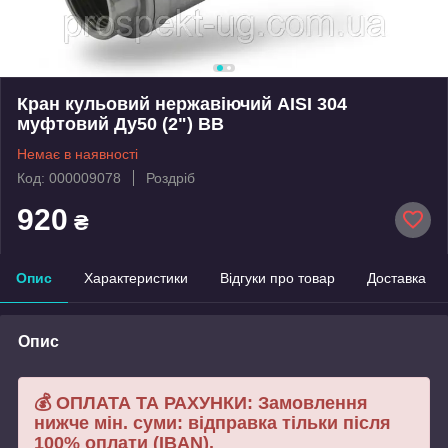
Кран кульовий нержавіючий AISI 304
муфтовий Ду50 (2") ВВ
Немає в наявності
Код: 000009078
Роздріб
920
₴
Опис
Характеристики
Відгуки про товар
Доставка
Опис
💰 ОПЛАТА ТА РАХУНКИ: Замовлення
нижче мін. суми: відправка тільки після
100% оплати (IBAN).