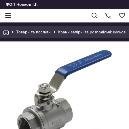
ФОП Носков І.Г.
Товари та послуги
Крани запірні та розподільчі: кульові,