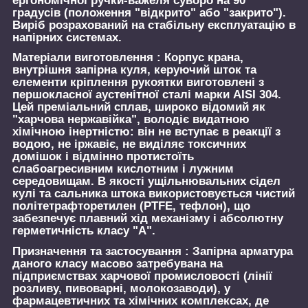
ергономічної ручки-важеля суворо на 90
градусів (положення "відкрито" або "закрито").
Виріб розрахований на стабільну експлуатацію в
напірних системах.
Матеріали виготовлення :
Корпус крана,
внутрішня запірна куля, керуючий шток та
елементи кріплення рукоятки виготовлені з
першокласної аустенітної сталі марки AISI 304.
Цей преміальний сплав, широко відомий як
"харчова нержавійка", володіє видатною
хімічною інертністю: він не вступає в реакції з
водою, не іржавіє, не виділяє токсичних
домішок і відмінно протистоїть
слабоагресивним кислотним і лужним
середовищам. В якості ущільнювальних сідел
кулі та сальника штока використовується чистий
політетрафторетилен (PTFE, тефлон), що
забезпечує плавний хід механізму і абсолютну
герметичність класу "А".
Призначення та застосування :
Запірна арматура
даного класу масово затребувана на
підприємствах харчової промисловості (лінії
розливу, пивоварні, молокозаводи), у
фармацевтичних та хімічних комплексах, де