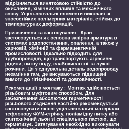
відрізняється винятковою стійкістю до
окислення, хімічних впливів та механічного
зносу. Ущільнювальні елементи виконані зі
зносостійких полімерних матеріалів, стійких до
температурних деформацій.
Призначення та застосування :
Кран
застосовується як основна запірна арматура в
системах водопостачання, опалення, а також у
харчовій, хімічній та фармацевтичній
промисловості. Ідеально підходить для
трубопроводів, що транспортують агресивні
рідини, питну воду, слабокислотні та лужні
розчини. Ця з'єднувальна деталь водопроводу
незамінна там, де висуваються підвищені
вимоги до гігієнічності та довговічності.
Рекомендації з монтажу :
Монтаж здійснюється
різьбовим муфтовим способом. Для
забезпечення абсолютної герметичності
різьбового з'єднання настійно рекомендується
застосовувати якісні ущільнювальні матеріали:
тефлонову ФУМ-стрічку, поліамідну нитку або
сантехнічний льон зі спеціальною пастою, що
герметизує. Затягування необхідно виконувати