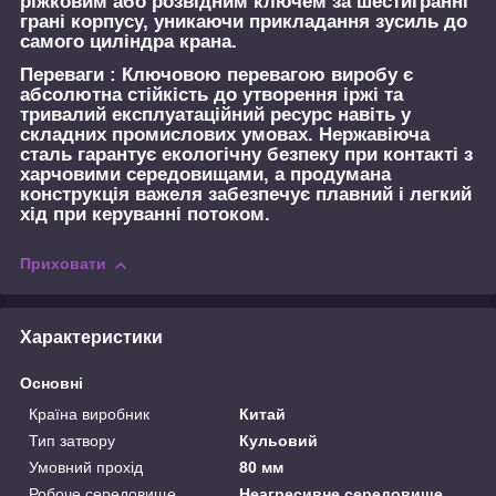
ріжковим або розвідним ключем за шестигранні
грані корпусу, уникаючи прикладання зусиль до
самого циліндра крана.
Переваги :
Ключовою перевагою виробу є
абсолютна стійкість до утворення іржі та
тривалий експлуатаційний ресурс навіть у
складних промислових умовах. Нержавіюча
сталь гарантує екологічну безпеку при контакті з
харчовими середовищами, а продумана
конструкція важеля забезпечує плавний і легкий
хід при керуванні потоком.
Приховати
Характеристики
Основні
Країна виробник
Китай
Тип затвору
Кульовий
Умовний прохід
80 мм
Робоче середовище
Неагресивне середовище,