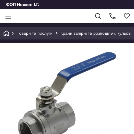
ФОП Носков І.Г.
Товари та послуги
Крани запірні та розподільчі: кульові,