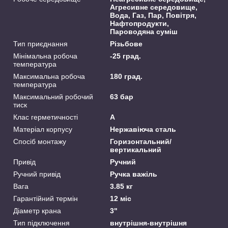
Агресивне середовище,
Вода, Газ, Пар, Повітря,
Нафтопродукти,
Пароводяна суміш
Тип приєднання
Різьбове
Мінімальна робоча
-25 град.
температура
Максимальна робоча
180 град.
температура
Максимальний робочий
63 бар
тиск
Клас герметичності
А
Матеріал корпусу
Нержавіюча сталь
Спосіб монтажу
Горизонтальний/
вертикальний
Привід
Ручний
Ручний привід
Ручка важіль
Вага
3.85 кг
Гарантійний термін
12 міс
Діаметр крана
3"
Тип підключення
внутрішня-внутрішня