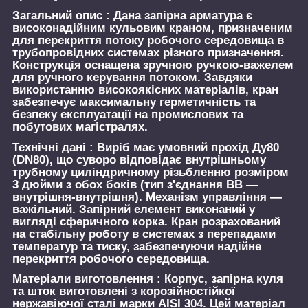
Загальний опис :
Дана запірна арматура є
високонадійним кульовим краном, призначеним
для перекриття потоку робочого середовища в
трубопровідних системах різного призначення.
Конструкція оснащена зручною ручкою-важелем
для ручного керування потоком. Завдяки
використанню високоякісних матеріалів, кран
забезпечує максимальну герметичність та
безпеку експлуатації на промислових та
побутових магістралях.
Технічні дані :
Виріб має умовний прохід Ду80
(DN80), що суворо відповідає внутрішньому
трубному циліндричному різьбленню розміром
3 дюйми з обох боків (тип з'єднання ВВ —
внутрішня-внутрішня). Механізм управління —
важільний. Запірний елемент виконаний у
вигляді сферичного корка. Кран розрахований
на стабільну роботу в системах з перепадами
температур та тиску, забезпечуючи надійне
перекриття робочого середовища.
Матеріали виготовлення :
Корпус, запірна куля
та шток виготовлені з корозійностійкої
нержавіючої сталі марки AISI 304. Цей матеріал