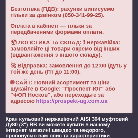
Безготівка (ПДВ): рахунки виписуємо
тільки за дзвінком (050-341-99-25).
Оплата в кабінеті — тільки за
передбаченими формами оплати.
📦 ЛОГІСТИКА ТА СКЛАД: ❗ Нержавійка:
замовляйте ці товари окремо від інших
(відвантаження з іншого складу).
🚀 Відправка: замовлення до 12:00 їдуть у
той же день (Пт до 11:00).
🌐 САЙТ: Повний асортимент та ціни
шукайте в Google: "Проспект-Юг" або
"ФОП Носков", або переходьте за
адресою
https://prospekt-ug.com.ua
Кран кульовий нержавіючий AISI 304 муфтовий
Ду80 (3") ВВ
ви можете купити в нашому
інтернет магазині швидко та недорого,
пропонуємо вам опис та характеристики.