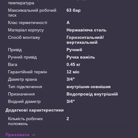
температура
Максимальний робочий
63 бар
тиск
Клас герметичності
А
Матеріал корпусу
Нержавіюча сталь
Спосіб монтажу
Горизонтальний/
вертикальний
Привід
Ручний
Ручний привід
Ручка важіль
Вага
0.45 кг
Гарантійний термін
12 міс
Діаметр крана
3/4"
Тип підключення
внутрішня-зовнішня
Призначення
Водопровід внутрішній
Вхідний діаметр
3/4"
Додаткові характеристики
Кількість робочих
2
положень
Приховати