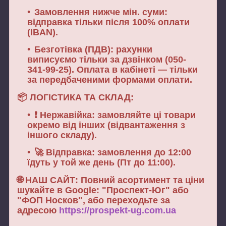
Замовлення нижче мін. суми:
відправка тільки після
100% оплати
(IBAN).
Безготівка (ПДВ):
рахунки
виписуємо
тільки за дзвінком
(050-
341-99-25). Оплата в кабінеті — тільки
за передбаченими формами оплати.
📦
ЛОГІСТИКА ТА СКЛАД:
❗
Нержавійка:
замовляйте ці товари
окремо
від інших (відвантаження з
іншого складу).
🚀
Відправка:
замовлення до 12:00
їдуть у той же день (Пт до 11:00).
🌐
НАШ САЙТ:
Повний асортимент та ціни
шукайте в Google:
"Проспект-Юг" або
"ФОП Носков"
, або переходьте за
адресою
https://prospekt-ug.com.ua