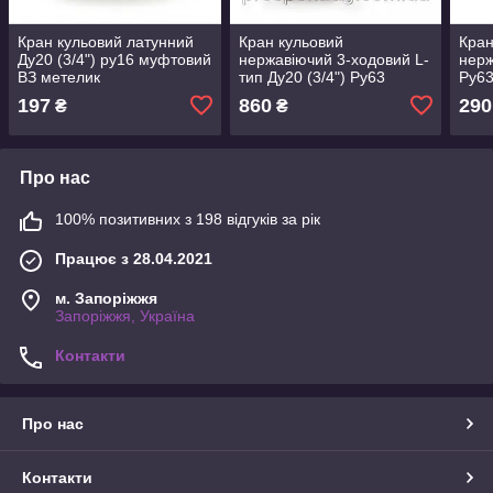
Кран кульовий латунний
Кран кульовий
Кран
Ду20 (3/4") ру16 муфтовий
нержавіючий 3-ходовий L-
нерж
ВЗ метелик
тип Ду20 (3/4") Ру63
Ру63
муфтовий
зовн
197
860
290
₴
₴
Про нас
100% позитивних з 198 відгуків за рік
Працює з 28.04.2021
м. Запоріжжя
Запоріжжя, Україна
Контакти
Про нас
Контакти