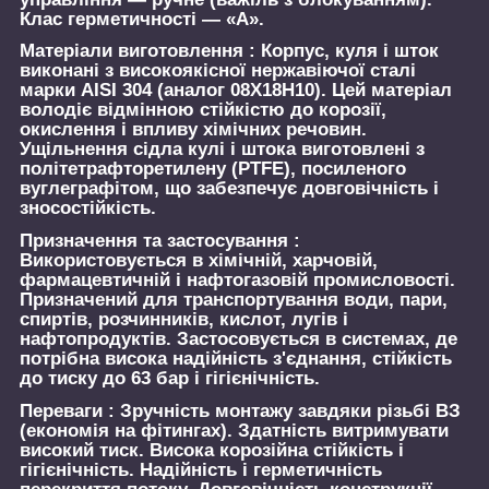
Клас герметичності — «А».
Матеріали виготовлення :
Корпус, куля і шток
виконані з високоякісної нержавіючої сталі
марки AISI 304 (аналог 08Х18Н10). Цей матеріал
володіє відмінною стійкістю до корозії,
окислення і впливу хімічних речовин.
Ущільнення сідла кулі і штока виготовлені з
політетрафторетилену (PTFE), посиленого
вуглеграфітом, що забезпечує довговічність і
зносостійкість.
Призначення та застосування :
Використовується в хімічній, харчовій,
фармацевтичній і нафтогазовій промисловості.
Призначений для транспортування води, пари,
спиртів, розчинників, кислот, лугів і
нафтопродуктів. Застосовується в системах, де
потрібна висока надійність з'єднання, стійкість
до тиску до 63 бар і гігієнічність.
Переваги :
Зручність монтажу завдяки різьбі ВЗ
(економія на фітингах). Здатність витримувати
високий тиск. Висока корозійна стійкість і
гігієнічність. Надійність і герметичність