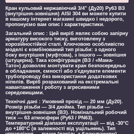
Кран кульовий нержавіючий 3/4" (Ду20) Ру63 ВЗ
(внутрішня-зовнішня) AISI 304
ви можете купити
в нашому інтернет магазині швидко і недорого,
пропонуємо вам опис і характеристики.
Загальний опис :
Цей виріб являє собою запірну
арматуру високого тиску, виготовлену з
корозійностійкої сталі. Ключовою особливістю
моделі є комбінований тип різьби: з одного
боку внутрішня (муфтова), з іншого — зовнішня
(штуцерна). Така конфігурація (ВЗ / «Мама-
Тато») дозволяє монтувати кран безпосередньо
в обладнання, ємності або з'єднувати елементи
трубопроводу без використання додаткових
ніпелів. Виріб розрахований на екстремальні
навантаження і роботу з агресивними
середовищами.
Технічні дані :
Умовний прохід — 20 мм (Ду20).
Розмір різьби — 3/4 дюйма. Тип різьби —
внутрішня-зовнішня (ВЗ). Номінальний робочий
тиск — 63 атмосфери (Ру63 / PN63).
Температурний діапазон експлуатації — від -30°C
до +180°C (в залежності від ущільнень). Тип
управління — ручне (важіль з блокуванням).