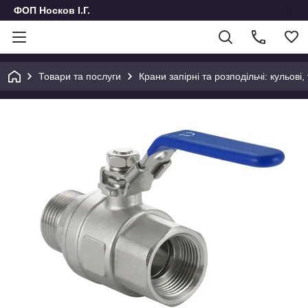
ФОП Носков І.Г.
Товари та послуги
Крани запірні та розподільчі: кульові,