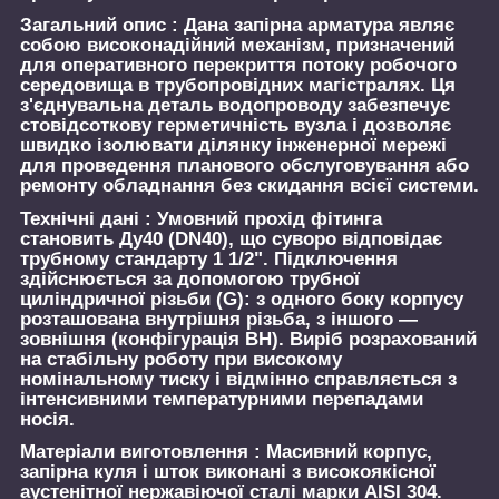
Загальний опис :
Дана запірна арматура являє
собою високонадійний механізм, призначений
для оперативного перекриття потоку робочого
середовища в трубопровідних магістралях. Ця
з'єднувальна деталь водопроводу забезпечує
стовідсоткову герметичність вузла і дозволяє
швидко ізолювати ділянку інженерної мережі
для проведення планового обслуговування або
ремонту обладнання без скидання всієї системи.
Технічні дані :
Умовний прохід фітинга
становить Ду40 (DN40), що суворо відповідає
трубному стандарту 1 1/2". Підключення
здійснюється за допомогою трубної
циліндричної різьби (G): з одного боку корпусу
розташована внутрішня різьба, з іншого —
зовнішня (конфігурація ВН). Виріб розрахований
на стабільну роботу при високому
номінальному тиску і відмінно справляється з
інтенсивними температурними перепадами
носія.
Матеріали виготовлення :
Масивний корпус,
запірна куля і шток виконані з високоякісної
аустенітної нержавіючої сталі марки AISI 304.