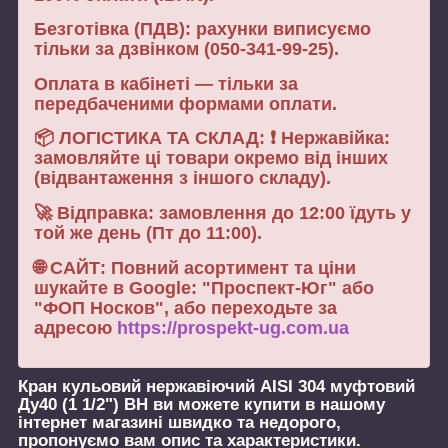
Безготівка (ПДВ): рахунки виписуємо
тільки за дзвінком (050-341-99-25).
Оплата в кабінеті — тільки за
передбаченими формами оплати.
📦 ЛОГІСТИКА ТА СКЛАД: ❗ Нержавійка:
замовляйте ці товари окремо від інших
(відвантаження з іншого складу).
🚀 Відправка: замовлення до 12:00 їдуть у
той же день (Пт до 11:00).
🌐 САЙТ: Повний асортимент та ціни
шукайте в Google: "Проспект-Юг" або
"ФОП Носков", або переходьте за
адресою
https://prospekt-ug.com.ua
Кран кульовий нержавіючий AISI 304 муфтовий
Ду40 (1 1/2") ВН
ви можете купити в нашому
інтернет магазині швидко та недорого,
пропонуємо вам опис та характеристики.