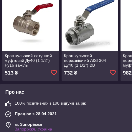
Кран кульовий латунний
Кран кульовий
Кран
муфтовий Ду40 (1 1/2")
нержавіючий AISI 304
нерж
Ру16 важіль
Ду40 (1 1/2") ВВ
муфт
513
732
982
₴
₴
Про нас
100% позитивних з 198 відгуків за рік
Працює з 28.04.2021
м. Запоріжжя
Запоріжжя, Україна