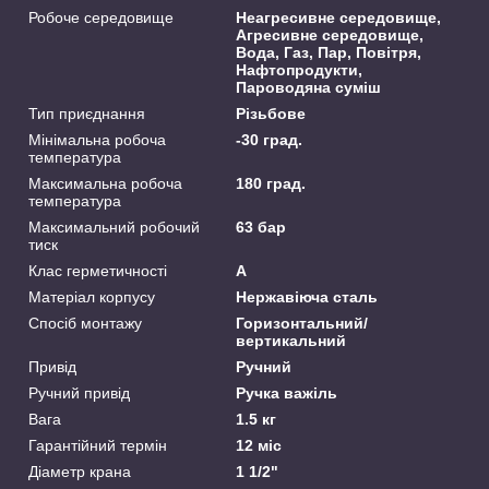
Робоче середовище
Неагресивне середовище,
Агресивне середовище,
Вода, Газ, Пар, Повітря,
Нафтопродукти,
Пароводяна суміш
Тип приєднання
Різьбове
Мінімальна робоча
-30 град.
температура
Максимальна робоча
180 град.
температура
Максимальний робочий
63 бар
тиск
Клас герметичності
А
Матеріал корпусу
Нержавіюча сталь
Спосіб монтажу
Горизонтальний/
вертикальний
Привід
Ручний
Ручний привід
Ручка важіль
Вага
1.5 кг
Гарантійний термін
12 міс
Діаметр крана
1 1/2"