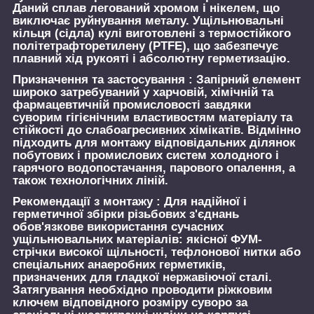
Даний сплав легований хромом і нікелем, що
виключає руйнування металу. Ущільнювальні
кільця (сідла) кулі виготовлені з термостійкого
політетрафторетилену (PTFE), що забезпечує
плавний хід рукояті і абсолютну герметизацію.
Призначення та застосування :
Запірний елемент
широко затребуваний у харчовій, хімічній та
фармацевтичній промисловості завдяки
суворим гігієнічним властивостям матеріалу та
стійкості до слабоагресивних хімікатів. Відмінно
підходить для монтажу відповідальних ділянок
побутових і промислових систем холодного і
гарячого водопостачання, парового опалення, а
також технологічних ліній.
Рекомендації з монтажу :
Для надійної і
герметичної збірки різьбових з'єднань
обов'язкове використання сучасних
ущільнювальних матеріалів: якісної ФУМ-
стрічки високої щільності, тефлонової нитки або
спеціальних анаеробних герметиків,
призначених для гладкої нержавіючої сталі.
Затягування необхідно проводити ріжковим
ключем відповідного розміру суворо за