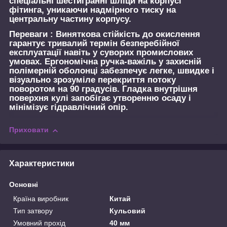
спеціальні шестигранні шліци на корпусі
фітинга, уникаючи надмірного тиску на
центральну частину корпусу.
Переваги :
Виняткова стійкість до окислення
гарантує тривалий термін безперебійної
експлуатації навіть у суворих промислових
умовах. Ергономічна ручка-важіль у захисній
полімерній оболонці забезпечує легке, швидке і
візуально зрозуміле перекриття потоку
поворотом на 90 градусів. Гладка внутрішня
поверхня кулі запобігає утворенню осаду і
мінімізує гідравлічний опір.
Приховати
Характеристики
Основні
Країна виробник
Китай
Тип затвору
Кульовий
Умовний прохід
40 мм