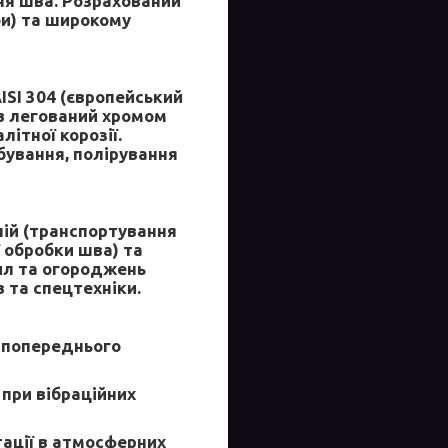
еня шва. Розрахований
би) та широкому
ISI 304 (європейський
в легований хромом
літної корозії.
бування, полірування
ній (транспортування
ї обробки шва) та
ил та огороджень
 та спецтехніки.
 попереднього
 при вібраційних
тації в атмосферних