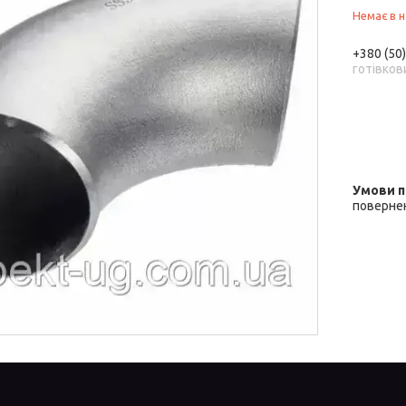
Немає в н
+380 (50
готівков
повернен