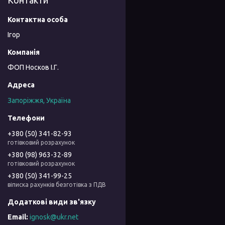
Контакти
Ігор
ФОП Носков І.Г.
Запоріжжя, Україна
+380 (50) 341-82-93
готівковий розрахунок
+380 (98) 963-32-89
готівковий розрахунок
+380 (50) 341-99-25
віписка рахунків безготівка з ПДВ
ignosk@ukr.net