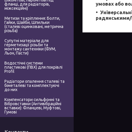
(біконітові, паронітові під
умовах або во
фланці, для радіаторів,
міжсекційні)
Універсальні
радянськими/Г
Метизи та кріплення: Болти,
Гайки, Шайби, Шпильки
(сталеві оцинковані, метрична
різьба)
Супутні матеріали для
герметизації різьби та
монтажу сантехніки (ФУМ,
Льон, Пасти)
Водостічні системи
пластикові (ПВХ) для покрівлі
Profil
Радіатори опалення сталеві та
біметалеві та комплектуючі
до них
Компенсатори сильфонні та
Вібровставки (Антивібраційні
вставки): Фланцеві, Муфтові,
Гумові