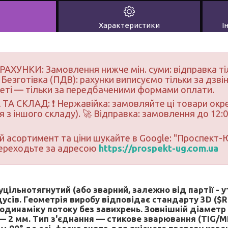
Характеристики
І
РАХУНКИ: Замовлення нижче мін. суми: відправка ті
 Безготівка (ПДВ): рахунки виписуємо тільки за дзвін
неті — тільки за передбаченими формами оплати.
ТА СКЛАД: ❗ Нержавійка: замовляйте ці товари окре
 з іншого складу). 🚀 Відправка: замовлення до 12:0
ий асортимент та ціни шукайте в Google: "Проспект
переходьте за адресою
https://prospekt-ug.com.ua
цільнотягнутий (або зварний, залежно від партії - у
усів. Геометрія виробу відповідає стандарту 3D ($R
одинаміку потоку без завихрень. Зовнішній діаметр
— 2 мм. Тип з'єднання — стикове зварювання (TIG/MI