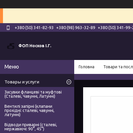
+380 (50) 341-82-93
+380 (98) 963-32-89
+380 (50) 341-99-
ФОП Носков І.Г.
Головна
Товари та посл
Товары и услуги
Засувки фланцеві та муфтові
(Сталеві, Чавунні, Латунні)
Вентилі запірні (клапани
прохідні: сталеві, чавунні,
латунні)
Відводи приварні (сталеві,
нержавіючі: 90°, 45°)