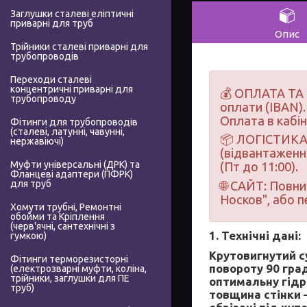
Заглушки сталеві еліптичні
приварні для труб
Опис
Трійники сталеві приварні для
трубопроводів
Переходи сталеві
концентричні приварні для
💰 ОПЛАТА ТА 
трубопроводу
оплати (IBAN).
Оплата в кабі
Фітинги для трубопроводів
(сталеві, латунні, чавунні,
📦 ЛОГІСТИКА 
нержавіючі)
(відвантаження
Муфти універсальні (ДРК) та
(Пт до 11:00).
Фланцеві адаптери (ПФРК)
для труб
🌐 САЙТ: Повн
Носков", або 
Хомути трубні, Ремонтні
обойми та Кріплення
(черв'ячні, сантехнічні з
1. Технічні дані:
гумкою)
Крутовигнутий су
Фітинги терморезисторні
повороту 90 град
(електрозварні муфти, коліна,
трійники, заглушки для ПЕ
оптимальну гідр
труб)
товщина стінки 