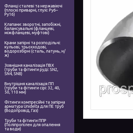
Фланці сталеві та нержавіючі
(плоскі приварні, глухі: Ру6–
Ру16)
Клапани: зворотні, запобіжні,
балансувальні (фланцеві,
міжфланцеві, муфтові)
Крани запірні та розподільчі:
кульові, трьохходові,
водорозбірні (сталь, латунь, н/
ж)
Зовнішня каналізація ПВХ
(труби та фітинги руді: SN2,
SN4, SN8)
Внутрішня каналізація ПП
(труби та фітинги сірі: 32, 40,
50, 110 мм)
Фітинги компресійні та запірна
арматура Unidelta для ПЕ труб
(Водопровід, Газ)
Труби та фітинги ППР
(Поліпропілен для опалення
та води)