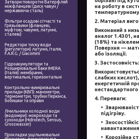
обрізані під кут
Затвори поворотні Батерфляй
на роботу в сис
міжфланцеві (диск чавун /
нержавіюча сталь)
температурному 
2. Матеріал виг
Фільтри осадові сітчасті та
Грязьовики (фланцеві,
Виконаний з низь
муфтові, чавунні, латунні,
сталеві)
аналог 1.4301, 
(18%) та нікелем
Редуктори тиску води
Поверхня — мато
(регулятори) латунні, Італія,
або ізоляції.
F.A.R.G. / Giacomini
3. Застосовність:
Гідроакумулятори та
Розширювальні баки IMERA
Використовуєтьс
(Італія): мембранні,
слабких кислот),
вертикальні, горизонтальні
енергетичній пр
Контрольно-вимірювальні
нестандартного 
прилади (КВП): манометри,
термометри, трубки Перкінса,
4. Переваги:
бобишки та оправи
Зварюваніст
Лічильники холодної води
підігріву.
(водоміри): мокроходи та
сухоходи (Hidrotech, Sensus,
Зносостійкіс
Grosswasser)
навантаження
Прокладки ущільнювальні
Корозійна ст