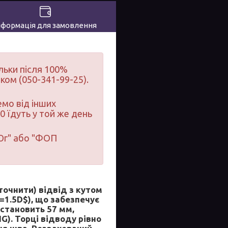
нформація для замовлення
льки після 100%
ком (050-341-99-25).
мо від інших
0 їдуть у той же день
-Юг" або "ФОП
точнити) відвід з кутом
=1.5D$), що забезпечує
 становить 57 мм,
G). Торці відводу рівно