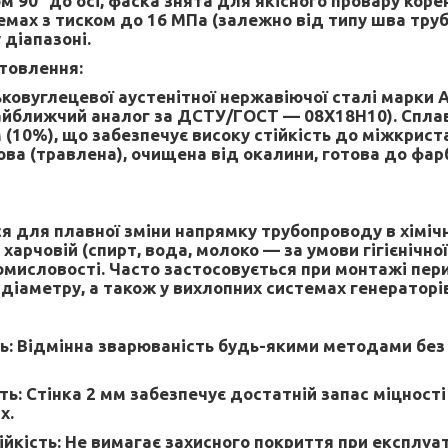
ом 90° до осі, фаска знята для якісного провару кор
темах з тиском до 16 МПа (залежно від типу шва тру
діапазоні.
отовлення:
ковуглецевої аустенітної нержавіючої сталі марки A
найближчий аналог за ДСТУ/ГОСТ — 08Х18Н10). Спла
 (10%), що забезпечує високу стійкість до міжкриста
ва (травлена), очищена від окалини, готова до фар
я для плавної зміни напрямку трубопроводу в хіміч
 харчовій (спирт, вода, молоко — за умови гігієнічно
омисловості. Часто застосовується при монтажі пер
діаметру, а також у вихлопних системах генераторів
ь:
Відмінна зварюваність будь-якими методами без
ть:
Стінка 2 мм забезпечує достатній запас міцності
х.
ійкість:
Не вимагає захисного покриття при експлуа