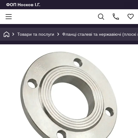
ФОП Носков І.Г.
Товари та послуги
Фланці сталеві та нержавіючі (плоскі 