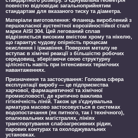
стандартного розміру. З'єднувальна геометрія
повністю відповідає загальноприйнятим
стандартам для вказаного тиску та діаметра.
Матеріали виготовлення:
Фланець вироблений з
першокласної аустенітної корозійностійкої сталі
марки AISI 304. Цей легований сплав
відрізняється високим вмістом хрому та нікелю,
що гарантує чудову опірність процесам
окислення і іржавіння. Поверхня металу не
вступає в хімічні реакції з більшістю робочих
середовищ, зберігаючи свою структурну
цілісність навіть при інтенсивних термічних
навантаженнях.
Призначення та застосування:
Головна сфера
експлуатації виробу — це підприємства
харчової, фармацевтичної та хімічної
промисловості, де критично важлива
гігієнічність ліній. Також ця з'єднувальна
арматура масово застосовується в системах
водопостачання (як питного, так і технічного),
опалювальних магістралях, лініях
транспортування слабоагресивних рідин,
парових контурах та охолоджувальних
установках.