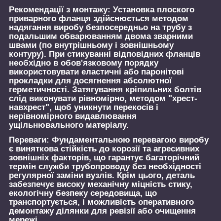
Рекомендації з монтажу:
Установка плоского
приварного фланця здійснюється методом
надягання виробу безпосередньо на трубу з
подальшим обварюванням двома зварними
швами (по внутрішньому і зовнішньому
контуру). При стикуванні відповідних фланців
необхідно в обов'язковому порядку
використовувати еластичні або паронітові
прокладки для досягнення абсолютної
герметичності. Затягування кріпильних болтів
слід виконувати рівномірно, методом "хрест-
навхрест", щоб уникнути перекосів і
нерівномірного видавлювання
ущільнювального матеріалу.
Переваги:
Фундаментальною перевагою виробу
є виняткова стійкість до корозії та агресивних
зовнішніх факторів, що гарантує багаторічний
термін служби трубопроводу без необхідності
регулярної заміни вузлів. Крім цього, деталь
забезпечує високу механічну міцність стику,
екологічну безпеку середовища, що
транспортується, і можливість оперативного
демонтажу ділянки для ревізії або очищення
мережі.