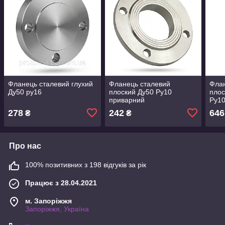
Фланець сталевий глухий
Фланець сталевий
Фла
Ду50 ру16
плоский Ду50 Ру10
плос
приварний
Ру10
278
242
646
₴
₴
Про нас
100% позитивних з 198 відгуків за рік
Працює з 28.04.2021
м. Запоріжжя
Запоріжжя, Україна