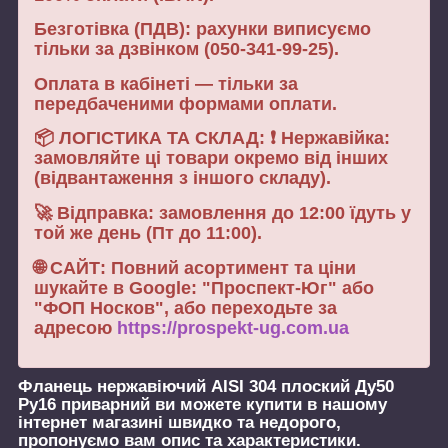
Безготівка (ПДВ): рахунки виписуємо
тільки за дзвінком (050-341-99-25).
Оплата в кабінеті — тільки за
передбаченими формами оплати.
📦 ЛОГІСТИКА ТА СКЛАД: ❗ Нержавійка:
замовляйте ці товари окремо від інших
(відвантаження з іншого складу).
🚀 Відправка: замовлення до 12:00 їдуть у
той же день (Пт до 11:00).
🌐 САЙТ: Повний асортимент та ціни
шукайте в Google: "Проспект-Юг" або
"ФОП Носков", або переходьте за
адресою
https://prospekt-ug.com.ua
Фланець нержавіючий AISI 304 плоский Ду50
Ру16 приварний
ви можете купити в нашому
інтернет магазині швидко та недорого,
пропонуємо вам опис та характеристики.