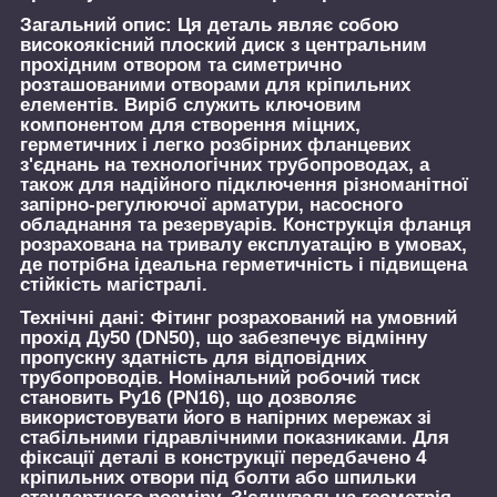
Загальний опис:
Ця деталь являє собою
високоякісний плоский диск з центральним
прохідним отвором та симетрично
розташованими отворами для кріпильних
елементів. Виріб служить ключовим
компонентом для створення міцних,
герметичних і легко розбірних фланцевих
з'єднань на технологічних трубопроводах, а
також для надійного підключення різноманітної
запірно-регулюючої арматури, насосного
обладнання та резервуарів. Конструкція фланця
розрахована на тривалу експлуатацію в умовах,
де потрібна ідеальна герметичність і підвищена
стійкість магістралі.
Технічні дані:
Фітинг розрахований на умовний
прохід Ду50 (DN50), що забезпечує відмінну
пропускну здатність для відповідних
трубопроводів. Номінальний робочий тиск
становить Ру16 (PN16), що дозволяє
використовувати його в напірних мережах зі
стабільними гідравлічними показниками. Для
фіксації деталі в конструкції передбачено 4
кріпильних отвори під болти або шпильки