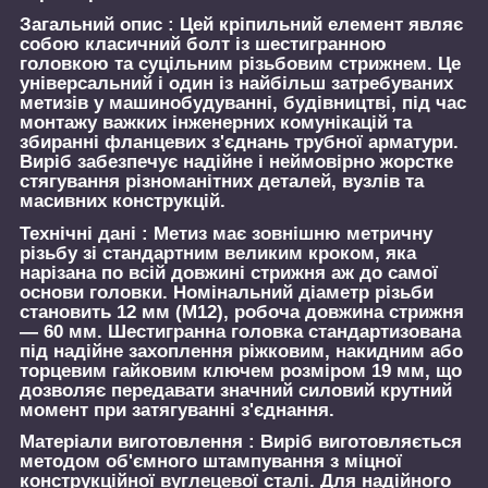
Загальний опис :
Цей кріпильний елемент являє
собою класичний болт із шестигранною
головкою та суцільним різьбовим стрижнем. Це
універсальний і один із найбільш затребуваних
метизів у машинобудуванні, будівництві, під час
монтажу важких інженерних комунікацій та
збиранні фланцевих з'єднань трубної арматури.
Виріб забезпечує надійне і неймовірно жорстке
стягування різноманітних деталей, вузлів та
масивних конструкцій.
Технічні дані :
Метиз має зовнішню метричну
різьбу зі стандартним великим кроком, яка
нарізана по всій довжині стрижня аж до самої
основи головки. Номінальний діаметр різьби
становить 12 мм (М12), робоча довжина стрижня
— 60 мм. Шестигранна головка стандартизована
під надійне захоплення ріжковим, накидним або
торцевим гайковим ключем розміром 19 мм, що
дозволяє передавати значний силовий крутний
момент при затягуванні з'єднання.
Матеріали виготовлення :
Виріб виготовляється
методом об'ємного штампування з міцної
конструкційної вуглецевої сталі. Для надійного