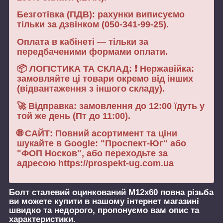
Безготівка (ПДВ): рахунки виписуємо
тільки за дзвінком (050-341-99-25).
Оплата в кабінеті — тільки за
передбаченими формами оплати.
📦 ЛОГІСТИКА ТА СКЛАД: ❗ Нержавійка:
замовляйте ці товари окремо від інших
(відвантаження з іншого складу).
🚀 Відправка: замовлення до 12:00 їдуть у
той же день (Пт до 11:00).
🌐 САЙТ: Повний асортимент та ціни
шукайте в Google: "Проспект-Юг" або
"ФОП Носков", або переходьте за
адресою https://prospekt-ug.com.ua
Болт сталевий оцинкований М12х60 повна різьба
ви можете купити в нашому інтернет магазині
швидко та недорого, пропонуємо вам опис та
характеристики.