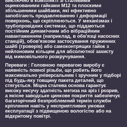
виключно в комплекті зі сталевими
оцинкованими гайками М12 та плоскими
збільшеними шайбами, які ефективно
запобігають продавлюванню і деформації
поверхонь, що скріплюються. У механізмах і
трубопровідних системах, що піддаються
постійним динамічним або вібраційним
навантаженням (наприклад, в обв'язці насосних
станцій), обов'язкове застосування пружинних
шайб (гроверів) або самоконтрящих гайок з
нейлоновим кільцем для абсолютної захисту
від мимовільного розкручування.
Переваги :
Головною перевагою виробу є
наявність повної різьби, що робить його
максимально універсальним і зручним у підборі
під будь-яку товщину пакета деталей, що
стягується. Міцна сталева основа гарантує
високу несучу здатність метиза на зріз і розрив,
а якісне заводське цинкове покриття забезпечує
багаторічний безпроблемний термін служби
кріплення навіть у несприятливих умовах
експлуатації з підвищеною вологістю або на
відкритому повітрі.