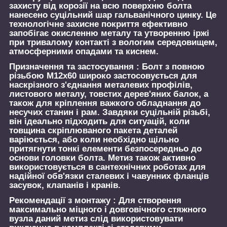
захисту від корозії на всю поверхню болта
нанесено суцільний шар гальванічного цинку. Це
технологічне захисне покриття ефективно
запобігає окисленню металу та утворенню іржі
при тривалому контакті з вологим середовищем,
атмосферними опадами та киснем.
Призначення та застосування :
Болт з повною
різьбою М12х60 широко застосовується для
наскрізного з'єднання металевих профілів,
листового металу, товстих дерев'яних балок, а
також для кріплення важкого обладнання до
несучих станин і рам. Завдяки суцільній різьбі,
він ідеально підходить для ситуацій, коли
товщина скріплюваного пакета деталей
варіюється, або коли необхідно щільно
притягнути тонкі елементи безпосередньо до
основи головки болта. Метиз також активно
використовується в сантехнічних роботах для
надійної обв'язки сталевих і чавунних фланців
засувок, клапанів і кранів.
Рекомендації з монтажу :
Для створення
максимально міцного і довговічного стяжного
вузла даний метиз слід використовувати