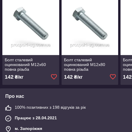
Болт сталевий
Болт сталевий
Болт
оцинкований М12х60
оцинкований М12х80
оци
повна різьба
повна різьба
повн
142
142
142
₴/кг
₴/кг
Про нас
100% позитивних з 198 відгуків за рік
Працює з 28.04.2021
м. Запоріжжя