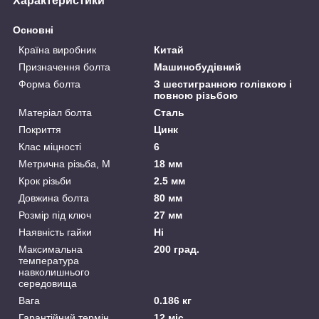
Характеристики
Основні
Країна виробник
Китай
Призначення болта
Машинобудівний
Форма болта
З шестигранною голівкою і
повною різьбою
Матеріал болта
Сталь
Покриття
Цинк
Клас міцності
6
Метрична різьба, М
18 мм
Крок різьби
2.5 мм
Довжина болта
80 мм
Розмір під ключ
27 мм
Наявність гайки
Ні
Максимальна
200 град.
температура
навколишнього
середовища
Вага
0.186 кг
Гарантійний термін
12 міс