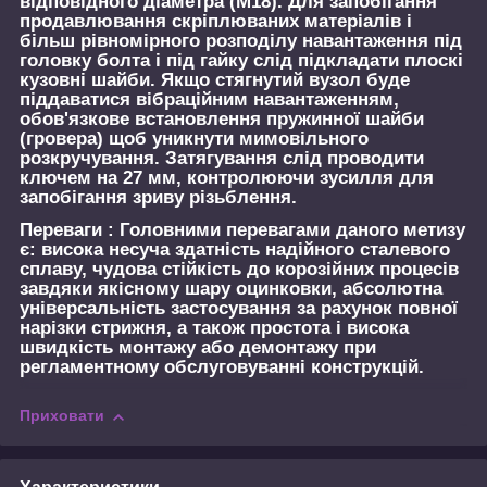
відповідного діаметра (М18). Для запобігання
продавлювання скріплюваних матеріалів і
більш рівномірного розподілу навантаження під
головку болта і під гайку слід підкладати плоскі
кузовні шайби. Якщо стягнутий вузол буде
піддаватися вібраційним навантаженням,
обов'язкове встановлення пружинної шайби
(гровера) щоб уникнути мимовільного
розкручування. Затягування слід проводити
ключем на 27 мм, контролюючи зусилля для
запобігання зриву різьблення.
Переваги :
Головними перевагами даного метизу
є: висока несуча здатність надійного сталевого
сплаву, чудова стійкість до корозійних процесів
завдяки якісному шару оцинковки, абсолютна
універсальність застосування за рахунок повної
нарізки стрижня, а також простота і висока
швидкість монтажу або демонтажу при
регламентному обслуговуванні конструкцій.
Приховати