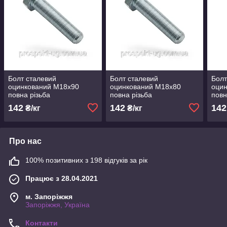
Болт сталевий
Болт сталевий
Болт
оцинкований М18х90
оцинкований М18х80
оци
повна різьба
повна різьба
повн
142
142
142
₴/кг
₴/кг
Про нас
100% позитивних з 198 відгуків за рік
Працює з 28.04.2021
м. Запоріжжя
Запоріжжя, Україна
Контакти