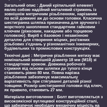
Загальний опис :
Даний кріпильний елемент
являє собою надійний металевий стрижень із
зовнішнім метричним різьбленням, нарізаним
по всій довжині аж до основи головки. Класична
шестигранна шляпка призначена для зручного і
жорсткого захоплення стандартним гайковим
ключем (ріжковим, накидним або торцевою
головкою). Виріб є базовою і незамінною
деталлю для створення міцних, роз'ємних
різьбових з'єднань у різноманітних інженерних,
будівельних та промислових конструкціях.
Технічні дані :
Метричне різьблення метизу має
номінальний зовнішній діаметр 18 мм (М18) зі
стандартним кроком. Довжина робочого
стрижня від основи шляпки до тупого кінця
становить рівно 80 мм. Повна нарізка
різьблення забезпечує максимальну
варіативність при стягуванні деталей різної
товщини. Розмір шестигранної головки під ключ,
як правило, становить 27 мм.
Матеріали виготовлення :
Болт виготовляється з
високоякісної вуглецевої конструкційної сталі,
що забезпечує необхідну механічну міцність на