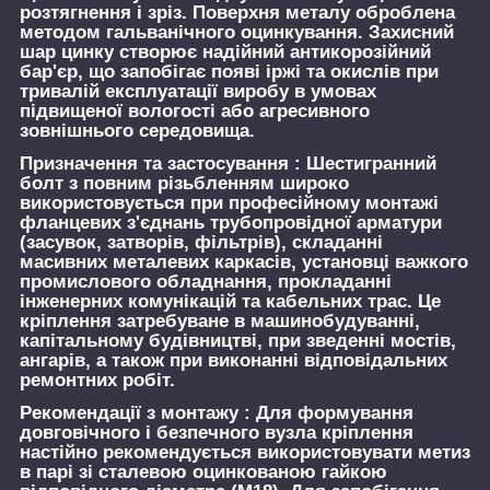
розтягнення і зріз. Поверхня металу оброблена
методом гальванічного оцинкування. Захисний
шар цинку створює надійний антикорозійний
бар'єр, що запобігає появі іржі та окислів при
тривалій експлуатації виробу в умовах
підвищеної вологості або агресивного
зовнішнього середовища.
Призначення та застосування :
Шестигранний
болт з повним різьбленням широко
використовується при професійному монтажі
фланцевих з'єднань трубопровідної арматури
(засувок, затворів, фільтрів), складанні
масивних металевих каркасів, установці важкого
промислового обладнання, прокладанні
інженерних комунікацій та кабельних трас. Це
кріплення затребуване в машинобудуванні,
капітальному будівництві, при зведенні мостів,
ангарів, а також при виконанні відповідальних
ремонтних робіт.
Рекомендації з монтажу :
Для формування
довговічного і безпечного вузла кріплення
настійно рекомендується використовувати метиз
в парі зі сталевою оцинкованою гайкою