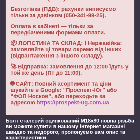
Безготівка (ПДВ): рахунки виписуємо
тільки за дзвінком (050-341-99-25).
Оплата в кабінеті — тільки за
передбаченими формами оплати.
📦 ЛОГІСТИКА ТА СКЛАД: ❗ Нержавійка:
замовляйте ці товари окремо від інших
(відвантаження з іншого складу).
🚀 Відправка: замовлення до 12:00 їдуть у
той же день (Пт до 11:00).
🌐 САЙТ: Повний асортимент та ціни
шукайте в Google: "Проспект-Юг" або
"ФОП Носков", або переходьте за
адресою
https://prospekt-ug.com.ua
Болт сталевий оцинкований М18х80 повна різьба
ви можете купити в нашому інтернет магазині
швидко та недорого, пропонуємо вам опис та
характеристики.