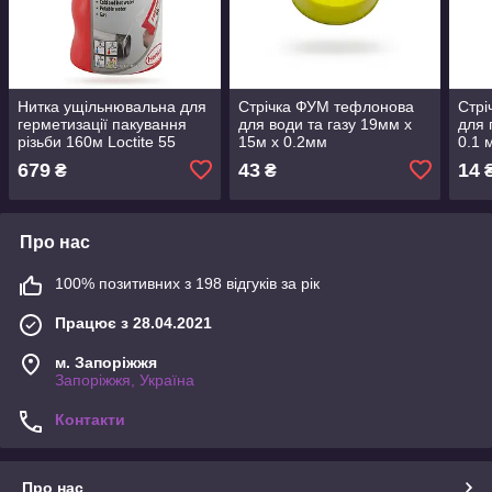
Нитка ущільнювальна для
Стрічка ФУМ тефлонова
Стрі
герметизації пакування
для води та газу 19мм х
для 
різьби 160м Loctite 55
15м х 0.2мм
0.1 
679
43
14
₴
₴
Про нас
100% позитивних з 198 відгуків за рік
Працює з 28.04.2021
м. Запоріжжя
Запоріжжя, Україна
Контакти
Про нас