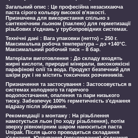
Загальний опис :
Це професійна незасихаюча
паста сірого кольору високої в'язкості.
Призначена для використання спільно з
сантехнічним льоном (паклею) для герметизації
різьбових з'єднань у трубопровідних системах.
Технічні дані :
Вага упаковки (нетто) – 250 г.
Максимальна робоча температура – ​​до +140°C.
Максимальний робочий тиск – 8 бар.
Матеріали виготовлення :
До складу входять
жирні кислоти, природні мінерали, високоякісні
парафінові олії та вода. Продукт безпечний для
шкіри рук і не містить токсичних розчинників.
Призначення та застосування :
Застосовується в
системах холодного та гарячого
водопостачання, опалення та пари низького
тиску. Забезпечує 100% герметичність з'єднання
відразу після збирання.
Рекомендації з монтажу :
На різьблення
намотується льон (по ходу різьблення), потім
зверху рівномірним шаром наноситься паста
Unipak. Після цього проводиться складання
з'єднання. Юстування (регулювання) з'єднання