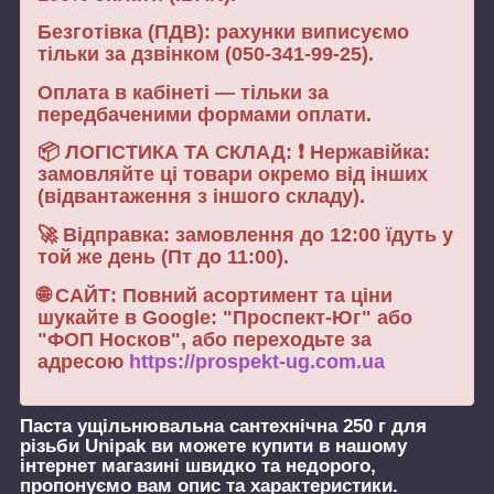
Безготівка (ПДВ): рахунки виписуємо
тільки за дзвінком (050-341-99-25).
Оплата в кабінеті — тільки за
передбаченими формами оплати.
📦 ЛОГІСТИКА ТА СКЛАД: ❗ Нержавійка:
замовляйте ці товари окремо від інших
(відвантаження з іншого складу).
🚀 Відправка: замовлення до 12:00 їдуть у
той же день (Пт до 11:00).
🌐 САЙТ: Повний асортимент та ціни
шукайте в Google: "Проспект-Юг" або
"ФОП Носков", або переходьте за
адресою
https://prospekt-ug.com.ua
Паста ущільнювальна сантехнічна 250 г для
різьби Unipak
ви можете купити в нашому
інтернет магазині швидко та недорого,
пропонуємо вам опис та характеристики.