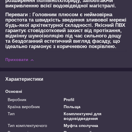
розширення полівінілхлориду, запобігаючи
викривленню всієї водовідвідної магістралі.
Переваги :
Головним плюсом є неймовірна
простота та швидкість зведення зливової мережі
будь-якої архітектурної складності. Якісний ПВХ
гарантує стовідсотковий захист від протікання,
відмінну шумоізоляцію під час сильного дощу
та бездоганний естетичний вигляд фасаду, що
ідеально гармонує з коричневою покрівлею.
Приховати
Характеристики
Основні
Виробник
Profil
Країна виробник
Польща
Тип
Комплектуючі для
водовідведення
Тип комплектуючого
Муфта сполучна