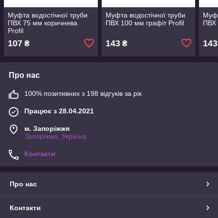
Муфта водостічної труби
Муфта водостічної труби
Муфт
ПВХ 75 мм коричнева
ПВХ 100 мм графіт Profil
ПВХ 
Profil
107
143
143
₴
₴
Про нас
100% позитивних з 198 відгуків за рік
Працює з 28.04.2021
м. Запоріжжя
Запоріжжя, Україна
Контакти
Про нас
Контакти