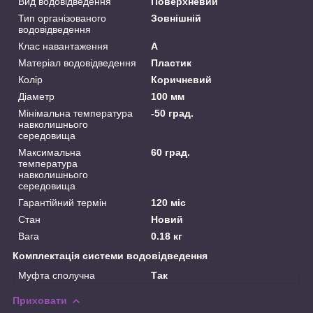
Вид водовідведення
Поверхневий
Тип організованого
Зовнішній
водовідведення
Клас навантаження
А
Матеріал водовідведення
Пластик
Колір
Коричневий
Діаметр
100 мм
Мінімальна температура
-50 град.
навколишнього
середовища
Максимальна
60 град.
температура
навколишнього
середовища
Гарантійний термін
120 міс
Стан
Новий
Вага
0.18 кг
Комплектація системи водовідведення
Муфта сполучна
Так
Приховати