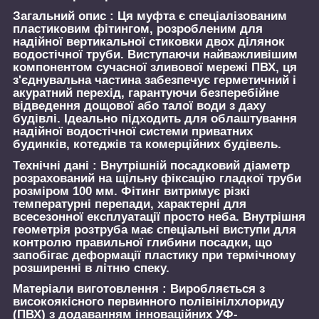
Загальний опис :
Ця муфта є спеціалізованим
пластиковим фітингом, розробленим для
надійної вертикальної стиковки двох ділянок
водостічної труби. Виступаючи найважливішим
компонентом сучасної зливової мережі ПВХ, ця
з'єднувальна частина забезпечує герметичний і
акуратний перехід, гарантуючи безперебійне
відведення дощової або талої води з даху
будівлі. Ідеально підходить для облаштування
надійної водостічної системи приватних
будинків, котеджів та комерційних будівель.
Технічні дані :
Внутрішній посадковий діаметр
розрахований на щільну фіксацію гладкої труби
розміром 100 мм. Фітинг витримує різкі
температурні перепади, характерні для
всесезонної експлуатації просто неба. Внутрішня
геометрія розтруба має спеціальні виступи для
контролю правильної глибини посадки, що
запобігає деформації пластику при термічному
розширенні в літню спеку.
Матеріали виготовлення :
Виробляється з
високоякісного первинного полівінілхлориду
(ПВХ) з додаванням інноваційних УФ-