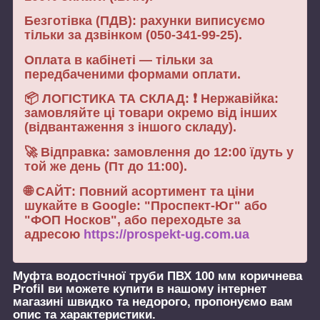
Безготівка (ПДВ): рахунки виписуємо
тільки за дзвінком (050-341-99-25).
Оплата в кабінеті — тільки за
передбаченими формами оплати.
📦 ЛОГІСТИКА ТА СКЛАД: ❗ Нержавійка:
замовляйте ці товари окремо від інших
(відвантаження з іншого складу).
🚀 Відправка: замовлення до 12:00 їдуть у
той же день (Пт до 11:00).
🌐 САЙТ: Повний асортимент та ціни
шукайте в Google: "Проспект-Юг" або
"ФОП Носков", або переходьте за
адресою
https://prospekt-ug.com.ua
Муфта водостічної труби ПВХ 100 мм коричнева
Profil
ви можете купити в нашому інтернет
магазині швидко та недорого, пропонуємо вам
опис та характеристики.