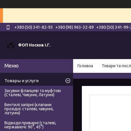
+380 (50) 341-82-93
+380 (98) 963-32-89
+380 (50) 341-99-
ФОП Носков І.Г.
Головна
Товари та посл
Товары и услуги
Засувки фланцеві та муфтові
(Сталеві, Чавунні, Латунні)
Вентилі запірні (клапани
прохідні: сталеві, чавунні,
латунні)
Відводи приварні (сталеві,
нержавіючі: 90°, 45°)