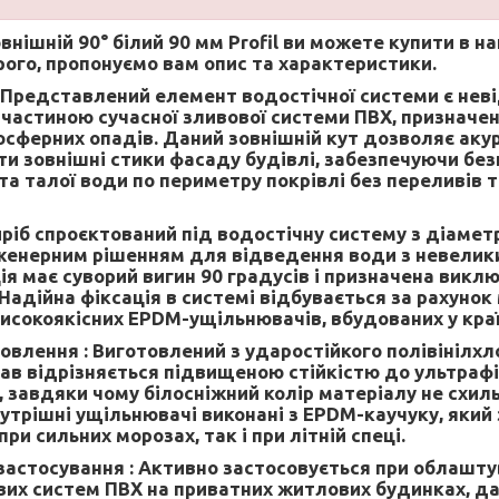
внішній 90° білий 90 мм Profil
ви можете купити в на
ого, пропонуємо вам опис та характеристики.
Представлений елемент водостічної системи є нев
астиною сучасної зливової системи ПВХ, призначе
сферних опадів. Даний зовнішній кут дозволяє аку
ти зовнішні стики фасаду будівлі, забезпечуючи бе
та талої води по периметру покрівлі без переливів 
ріб спроєктований під водостічну систему з діамет
енерним рішенням для відведення води з невелики
ція має суворий вигин 90 градусів і призначена викл
Надійна фіксація в системі відбувається за рахунок 
исокоякісних EPDM-ущільнювачів, вбудованих у краї
овлення :
Виготовлений з ударостійкого полівінілхл
ав відрізняється підвищеною стійкістю до ультраф
 завдяки чому білосніжний колір матеріалу не схил
нутрішні ущільнювачі виконані з EPDM-каучуку, який
при сильних морозах, так і при літній спеці.
застосування :
Активно застосовується при облашту
вих систем ПВХ на приватних житлових будинках, д