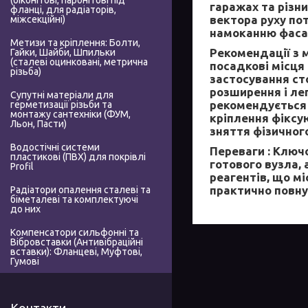
(біконітові, паронітові під
гаражах та різн
фланці, для радіаторів,
вектора руху пот
міжсекційні)
намоканню фаса
Метизи та кріплення: Болти,
Рекомендації з 
Гайки, Шайби, Шпильки
(сталеві оцинковані, метрична
посадкові місця 
різьба)
застосування ст
розширення і ле
Супутні матеріали для
рекомендується 
герметизації різьби та
монтажу сантехніки (ФУМ,
кріплення фіксую
Льон, Пасти)
зняття фізичног
Водостічні системи
Переваги :
Ключо
пластикові (ПВХ) для покрівлі
готового вузла, 
Profil
реагентів, що мі
практично повну
Радіатори опалення сталеві та
біметалеві та комплектуючі
до них
Компенсатори сильфонні та
Вібровставки (Антивібраційні
вставки): Фланцеві, Муфтові,
Гумові