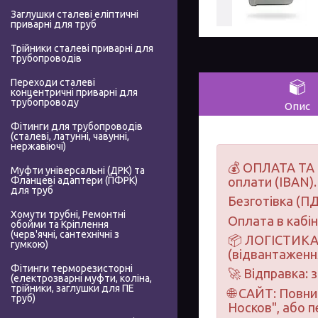
Заглушки сталеві еліптичні
приварні для труб
Трійники сталеві приварні для
трубопроводів
Переходи сталеві
концентричні приварні для
трубопроводу
Опис
Фітинги для трубопроводів
(сталеві, латунні, чавунні,
нержавіючі)
💰 ОПЛАТА ТА 
Муфти універсальні (ДРК) та
Фланцеві адаптери (ПФРК)
оплати (IBAN).
для труб
Безготівка (ПД
Хомути трубні, Ремонтні
Оплата в кабі
обойми та Кріплення
(черв'ячні, сантехнічні з
📦 ЛОГІСТИКА 
гумкою)
(відвантаження
Фітинги терморезисторні
🚀 Відправка: 
(електрозварні муфти, коліна,
трійники, заглушки для ПЕ
🌐 САЙТ: Повн
труб)
Носков", або 