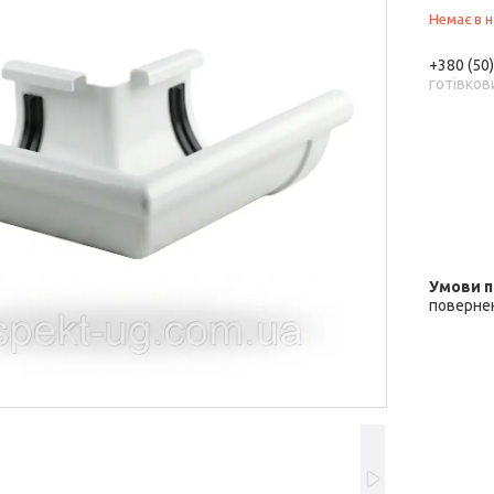
Немає в н
+380 (50
готівков
повернен