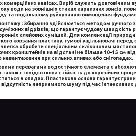
их комерційних навісах. Виріб служить довговічним 
оку води на зовнішніх стиках карнизних звисів, пов
ду та подальшому руйнуванню вимощення фундаме
монтажу :
Збирання здійснюється методом ручного з
суміжних відрізків, що гарантує чудову швидкість ро
оронніх клейових сумішей. Для компенсації природн
гкого ковзання пластику, гумові ущільнювачі перед
злегка обробити спеціальним силіконовим мастило
чих кронштейнів на відстані не більше 10-15 см від
о навантаження при сильних зливах або снігопадах.
вими перевагами водостічного елемента є абсолют
а також стовідсоткова стійкість до корозійних проце
стяться в опадах. Пластикова основа гарантує грани
 відсутність неприємного шуму під час інтенсивних 