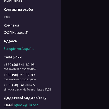
Контакти
Ігор
ФОП Носков І.Г.
Запоріжжя, Україна
+380 (50) 341-82-93
готівковий розрахунок
+380 (98) 963-32-89
готівковий розрахунок
+380 (50) 341-99-25
віписка рахунків безготівка з ПДВ
ignosk@ukr.net