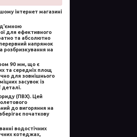
шому інтернет магазині
ід'ємною
ної для ефективного
ратно та абсолютно
зперервний напрямок
та розбризкування на
ром 90 мм, що є
х та середніх площ
ючно для зовнішнього
міцних засувок із
 деталі.
ориду (ПВХ). Цей
іолетового
ьний до вигоряння на
 зберігає початкову
ванні водостічних
ачних котеджах,