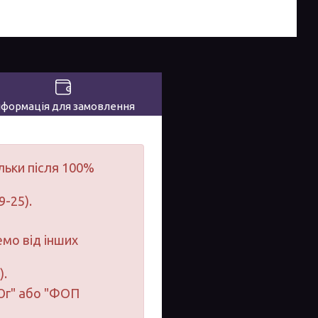
нформація для замовлення
льки після 100%
9-25).
мо від інших
).
-Юг" або "ФОП