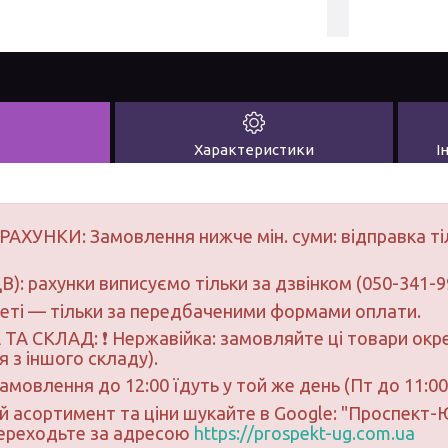
Характеристики
І
РАХУНКИ: Замовлення нижче мін. суми: відправка ті
В): рахунки виписуємо тільки за дзвінком (050-341-9
неті — тільки за передбаченими формами оплати.
ТА СКЛАД: ❗ Нержавійка: замовляйте ці товари окре
 з іншого складу).
замовлення до 12:00 їдуть у той же день (Пт до 11:00
ий асортимент та ціни шукайте в Google: "Проспект
переходьте за адресою
https://prospekt-ug.com.ua