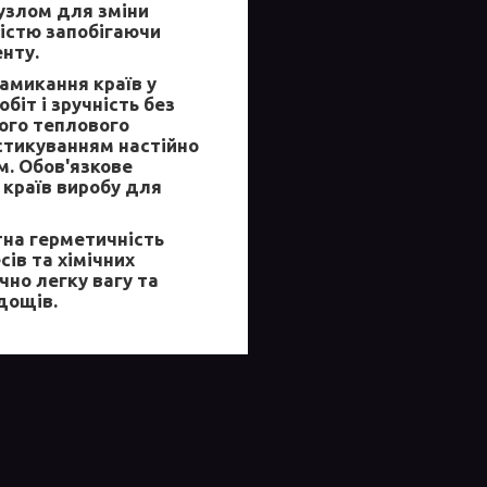
вузлом для зміни
ністю запобігаючи
нту.
амикання країв у
біт і зручність без
ого теплового
 стикуванням настійно
м. Обов'язкове
 країв виробу для
на герметичність
сів та хімічних
чно легку вагу та
дощів.