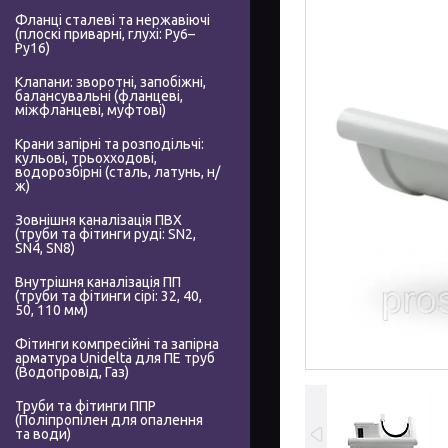
Фланці сталеві та нержавіючі
(плоскі приварні, глухі: Ру6–
Ру16)
Клапани: зворотні, запобіжні,
балансувальні (фланцеві,
міжфланцеві, муфтові)
Крани запірні та розподільчі:
кульові, трьохходові,
водорозбірні (сталь, латунь, н/
ж)
Зовнішня каналізація ПВХ
(труби та фітинги руді: SN2,
SN4, SN8)
Внутрішня каналізація ПП
(труби та фітинги сірі: 32, 40,
50, 110 мм)
Фітинги компресійні та запірна
арматура Unidelta для ПЕ труб
(Водопровід, Газ)
Труби та фітинги ППР
(Поліпропілен для опалення
та води)