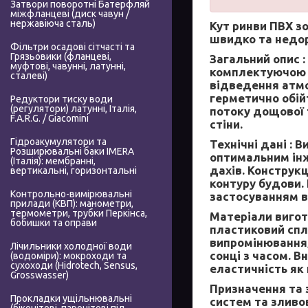
Затвори поворотні Батерфляй
міжфланцеві (диск чавун /
нержавіюча сталь)
Кут ринви ПВХ зо
швидко та недор
Фільтри осадові сітчасті та
Грязьовики (фланцеві,
Загальний опис :
муфтові, чавунні, латунні,
комплектуючою ч
сталеві)
відведення атмо
герметично обій
Редуктори тиску води
(регулятори) латунні, Італія,
потоку дощової 
F.A.R.G. / Giacomini
стіни.
Гідроакумулятори та
Технічні дані :
Ви
Розширювальні баки IMERA
оптимальним інж
(Італія): мембранні,
дахів. Конструк
вертикальні, горизонтальні
контуру будови. 
Контрольно-вимірювальні
застосуванням в
прилади (КВП): манометри,
термометри, трубки Перкінса,
Матеріали вигот
бобишки та оправи
пластиковий спл
випромінювання,
Лічильники холодної води
сонці з часом. В
(водоміри): мокроходи та
сухоходи (Hidrotech, Sensus,
еластичність як 
Grosswasser)
Призначення та 
Прокладки ущільнювальні
систем та зливо