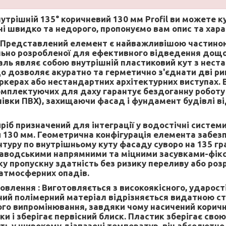
утрішній 135° коричневий 130 мм Profil
ви можете к
ні швидко та недорого, пропонуємо вам опис та хар
Представлений елемент є найважливішою частиною 
льно розробленої для ефективного відведення дощов
таль являє собою внутрішній пластиковий кут з нес
 що дозволяє акуратно та герметично з'єднати дві р
еркерах або нестандартних архітектурних виступах.
омплектуючих для даху гарантує бездоганну роботу 
внівки ПВХ), захищаючи фасад і фундамент будівлі ві
ріб призначений для інтеграції у водостічні систем
 130 мм. Геометрична конфігурація елемента забез
нтуру по внутрішньому куту фасаду суворо на 135 гр
заводськими напрямними та міцними засувками-фік
у пропускну здатність без ризику переливу або розр
 атмосферних опадів.
овлення :
Виготовляється з високоякісного, ударост
сний полімерний матеріал відрізняється видатною ст
го випромінювання, завдяки чому насичений коричн
оки і зберігає первісний блиск. Пластик зберігає свою
ть у широкому діапазоні температур, він абсолютно 