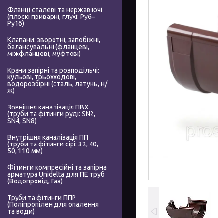
Фланці сталеві та нержавіючі
(плоскі приварні, глухі: Ру6–
Ру16)
Клапани: зворотні, запобіжні,
балансувальні (фланцеві,
міжфланцеві, муфтові)
Крани запірні та розподільчі:
кульові, трьохходові,
водорозбірні (сталь, латунь, н/
ж)
Зовнішня каналізація ПВХ
(труби та фітинги руді: SN2,
SN4, SN8)
Внутрішня каналізація ПП
(труби та фітинги сірі: 32, 40,
50, 110 мм)
Фітинги компресійні та запірна
арматура Unidelta для ПЕ труб
(Водопровід, Газ)
Труби та фітинги ППР
(Поліпропілен для опалення
та води)