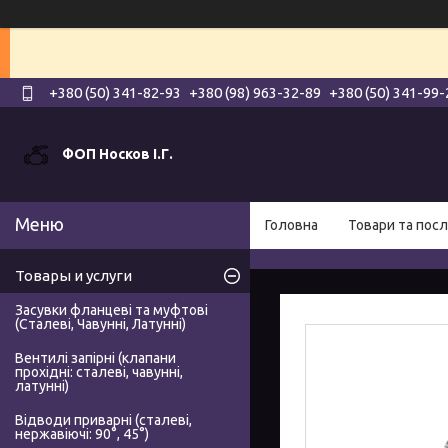
+380 (50) 341-82-93
+380 (98) 963-32-89
+380 (50) 341-99-
ФОП Носков І.Г.
Головна
Товари та посл
Товары и услуги
Засувки фланцеві та муфтові
(Сталеві, Чавунні, Латунні)
Вентилі запірні (клапани
прохідні: сталеві, чавунні,
латунні)
Відводи приварні (сталеві,
нержавіючі: 90°, 45°)