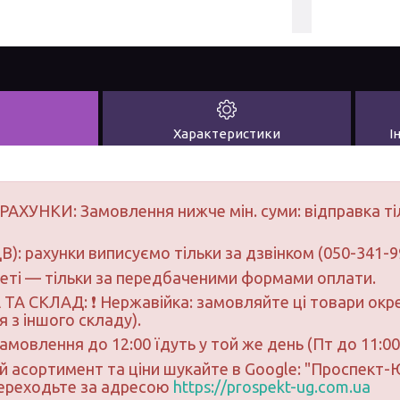
Характеристики
І
РАХУНКИ: Замовлення нижче мін. суми: відправка ті
В): рахунки виписуємо тільки за дзвінком (050-341-9
неті — тільки за передбаченими формами оплати.
ТА СКЛАД: ❗ Нержавійка: замовляйте ці товари окре
 з іншого складу).
замовлення до 12:00 їдуть у той же день (Пт до 11:00
ий асортимент та ціни шукайте в Google: "Проспект
переходьте за адресою
https://prospekt-ug.com.ua