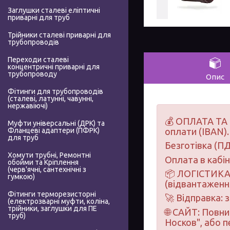
Заглушки сталеві еліптичні
приварні для труб
Трійники сталеві приварні для
трубопроводів
Переходи сталеві
концентричні приварні для
трубопроводу
Опис
Фітинги для трубопроводів
(сталеві, латунні, чавунні,
нержавіючі)
💰 ОПЛАТА ТА 
Муфти універсальні (ДРК) та
Фланцеві адаптери (ПФРК)
оплати (IBAN).
для труб
Безготівка (ПД
Хомути трубні, Ремонтні
Оплата в кабі
обойми та Кріплення
(черв'ячні, сантехнічні з
📦 ЛОГІСТИКА 
гумкою)
(відвантаження
Фітинги терморезисторні
🚀 Відправка: 
(електрозварні муфти, коліна,
трійники, заглушки для ПЕ
🌐 САЙТ: Повн
труб)
Носков", або 