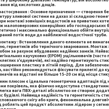
вання від кислотних дощів.
застосування :
Основне призначення — створення бе
нтуру зливової системи на дахах зі складною геоме
при монтажі зовнішніх водостоків на приватних кот
ож малоповерхових комерційних або господарських б
тетично і максимально функціонально обійти внутріш
раний потік води до найближчої водостічної труби.
монтажу :
Встановлення даного елемента не вимагає
ею, герметиків або термічного зварювання. Монтаж
обом за рахунок вбудованих надійних замків. Найв
игінальних каучукових (EPDM) ущільнювачів (часто 
леглих з'єднувачів), які надійно герметизують стик
зширення пластику в літній період. Для забезпече
а, настійно рекомендується фіксувати прилеглі до 
ачів на відстані не більше 15-20 см від місця стик
ним плюсом є ідеальна геометрична адаптація під 
рми покрівель, яка фізично недоступна стандартни
легка вага ПВХ-деталі абсолютно не створює дода
с будівлі. Найвища надійність та герметичність сти
сповзаючого снігу або криги, феноменальна довговіч
д роблять цей продукт абсолютним лідером у сегм
ведення.