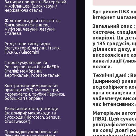
Затвори поворотні Батерфляй
міжфланцеві (диск чавун /
нержавіюча сталь)
Кут ринви ПВХ вн
інтернет магази
Фільтри осадові сітчасті та
Грязьовики (фланцеві,
Загальний опис :
муфтові, чавунні, латунні,
системи, спеціа
сталеві)
покрівлі. Ця де
у 135 градусів,
Редуктори тиску води
(регулятори) латунні, Італія,
ділянках даху, 
F.A.R.G. / Giacomini
високоякісних к
каналізації (ли
Гідроакумулятори та
вологи.
Розширювальні баки IMERA
(Італія): мембранні,
Технічні дані :
Ви
вертикальні, горизонтальні
(шириною) ринви
Контрольно-вимірювальні
водозбірного ко
прилади (КВП): манометри,
кута оснащена 
термометри, трубки Перкінса,
забезпечує висок
бобишки та оправи
час інтенсивних
Лічильники холодної води
Матеріали вигот
(водоміри): мокроходи та
сухоходи (Hidrotech, Sensus,
(ПВХ). Цей суча
Grosswasser)
ультрафіолетово
на сонці довгі р
Прокладки ущільнювальні
механічну міцніс