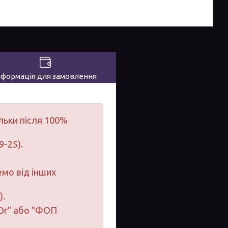
нформація для замовлення
льки після 100%
9-25).
мо від інших
).
-Юг" або "ФОП