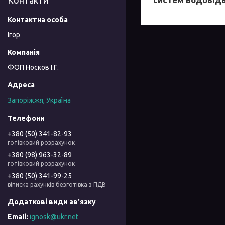
Контакти
Ігор
ФОП Носков І.Г.
Запоріжжя, Україна
+380 (50) 341-82-93
готівковий розрахунок
+380 (98) 963-32-89
готівковий розрахунок
+380 (50) 341-99-25
віписка рахунків безготівка з ПДВ
ignosk@ukr.net