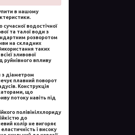
упити в нашому
актеристики.
сучасної водостічної
ої та талої води з
тандартним розворотом
инви на складних
 Використання таких
всієї зливової
д руйнівного впливу
и з діаметром
печує плавний поворот
адусів. Конструкція
саторами, що
иву потоку навіть під
ійкого полівінілхлориду
ійкістю до
евий колір не вигоряє
 еластичність і високу
не схильний до корозії,