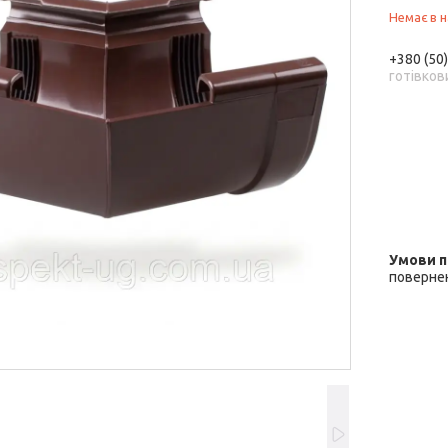
Немає в н
+380 (50
готівков
повернен