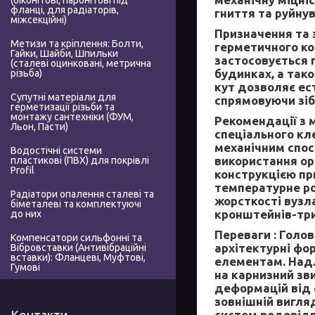
(біконітові, паронітові під
фланці, для радіаторів,
гниття та руйну
міжсекційні)
Призначення та 
Метизи та кріплення: Болти,
герметичного ко
Гайки, Шайби, Шпильки
застосовується 
(сталеві оцинковані, метрична
будинках, а так
різьба)
кут дозволяє ес
Супутні матеріали для
спрямовуючи зіб
герметизації різьби та
монтажу сантехніки (ФУМ,
Рекомендації з 
Льон, Пасти)
спеціального кл
механічним спос
Водостічні системи
використання ор
пластикові (ПВХ) для покрівлі
Profil
конструкцією при
температурне ро
Радіатори опалення сталеві та
жорсткості вузл
біметалеві та комплектуючі
кронштейнів-трим
до них
Переваги :
Голов
Компенсатори сильфонні та
архітектурні фо
Вібровставки (Антивібраційні
вставки): Фланцеві, Муфтові,
елементам. Над
Гумові
на карнизний зви
деформацій від 
зовнішній вигля
систем водовід