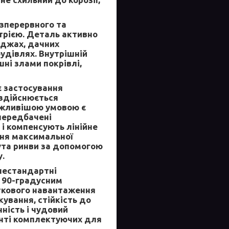
зперервного та
трією. Деталь активно
еджах, дачних
удівлях. Внутрішній
ні злами покрівлі,
 застосування
 здійснюється
ажливішою умовою є
передбачені
 і компенсують лінійне
ння максимальної
кута ринви за допомогою
у.
нестандартні
м 90-градусним
ткового навантаження
кування, стійкість до
ність і чудовий
енті комплектуючих для